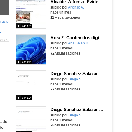
Alcalde_Alfonso_EvidenciaArea_2
Contenido educativo.
subido por
Alfonso A.
-
hace un mes
11
visualizaciones
Ajuste
de
03′ 57″
pantalla
A
Área 2: Contenidos digitales
iones
Contenido educativo.
subido por
Ana Belén B.
-
hace 2 meses
72
visualizaciones
03′ 45″
Diego Sánchez Salazar Área 6
subido por
Diego S.
-
hace 2 meses
27
visualizaciones
04′ 21″
Diego Sánchez Salazar Área 5
subido por
Diego S.
-
hace 2 meses
bado
28
visualizaciones
de