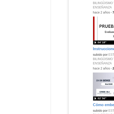
BILINGÜISMO 
ENSEÑANZA
-
hace 2 años
-
04′ 18″
subido por
EST
BILINGÜISMO 
ENSEÑANZA
-
hace 2 años
-
02′ 56″
subido por
EST