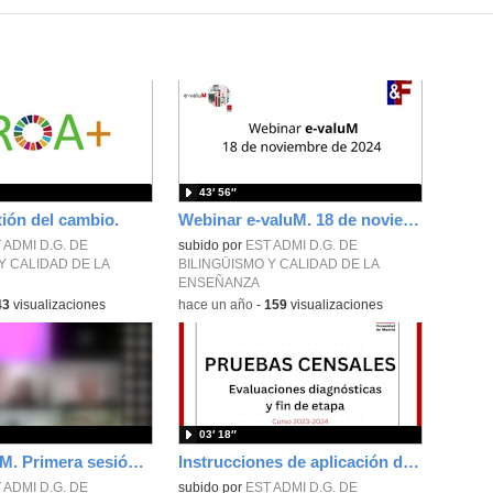
43′ 56″
ión del cambio.
Webinar e-valuM. 18 de noviembre de 2024
 ADMI D.G. DE
subido por
EST ADMI D.G. DE
Y CALIDAD DE LA
BILINGÜISMO Y CALIDAD DE LA
ENSEÑANZA
43
visualizaciones
-
hace un año
-
159
visualizaciones
03′ 18″
MOC e-valuM. Primera sesión. Campus Innovación 2024
Instrucciones de aplicación de pruebas censales. Parte 2. Descarga de materiales. Curso 2023-2024.
 ADMI D.G. DE
subido por
EST ADMI D.G. DE