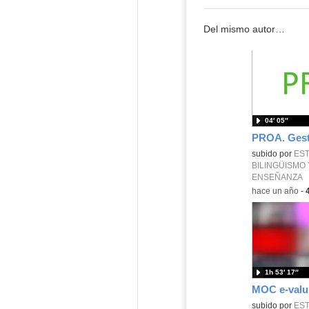
Del mismo autor…
04′ 05″
PROA. Gest
subido por
EST
BILINGÜISMO 
ENSEÑANZA
-
hace un año
-
1h 53′ 17″
subido por
EST