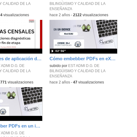
Y CALIDAD DE LA
BILINGÜISMO Y CALIDAD DE LA
ENSEÑANZA
74
visualizaciones
-
hace 2 años
-
2122
visualizaciones
02′ 56″
Instrucciones de aplicación de pruebas censales. Parte 1. Acceso y configuración. Curso 2023-2024
Cómo embebber PDFs en eXeLearning
 ADMI D.G. DE
subido por
EST ADMI D.G. DE
Y CALIDAD DE LA
BILINGÜISMO Y CALIDAD DE LA
ENSEÑANZA
2771
visualizaciones
-
hace 2 años
-
47
visualizaciones
Cómo embeber PDFs en un iDevice en eXeLearning
 ADMI D.G. DE