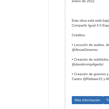
enero de 2022.
Esta obra está está ba
Compartir Igual 4.0 Esp
Créditos:
• Locución de audios, 
@AinoaGimenez
• Creación de subtítul
@davidcompdigedul
• Creación de guiones 
Castro @Rafaser22 y Al
Más información
T