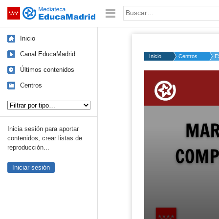
Mediateca de EducaMadrid
Saltar navegación
Palabra o frase:
Inicio
Canal EducaMadrid
Inicio
Centros
E
Últimos contenidos
Volume
50%
Centros
Tipo de contenido:
Inicia sesión para aportar
contenidos, crear listas de
reproducción...
Iniciar sesión