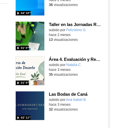
36
visualizaciones
04′ 10″
Taller en las Jornadas Robóticas Educativas del CTIF Sur para primaria
Contenido educativo.
subido por
Felicisimo G.
-
hace 2 meses
13
visualizaciones
01′ 0″
Área 4. Evaluación y Retroalimentación
subido por
Natalia C.
-
hace 3 meses
35
visualizaciones
01′ 0″
Las Bodas de Caná
Contenido educativo.
subido por
Ana Isabel B.
-
hace 3 meses
32
visualizaciones
02′ 11″