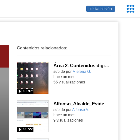
Servic
Iniciar sesión
Educa
Contenidos relacionados:
Área 2. Contenidos digitales
Contenido educativo.
subido por
M.elena G.
-
hace un mes
55
visualizaciones
05′ 37″
Alfonso_Alcalde_EvidenciaArea_3
Contenido educativo.
subido por
Alfonso A.
-
hace un mes
9
visualizaciones
03′ 55″