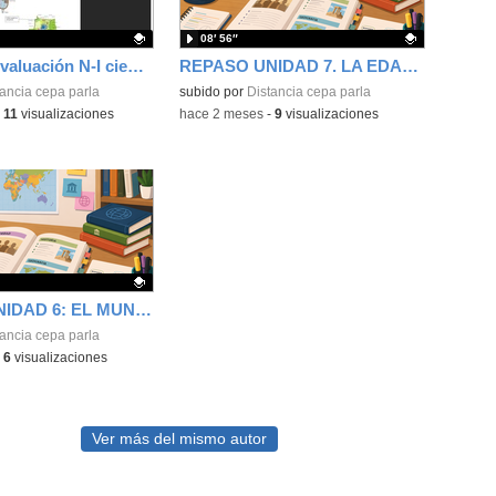
08′ 56″
Repaso 2ª evaluación N-I ciencias
REPASO UNIDAD 7. LA EDAD MEDIA
ativo.
ancia cepa parla
Contenido educativo.
subido por
Distancia cepa parla
-
11
visualizaciones
-
hace 2 meses
-
9
visualizaciones
REPASO UNIDAD 6: EL MUNDO CLÁSICO
ativo.
ancia cepa parla
-
6
visualizaciones
Ver más del mismo autor