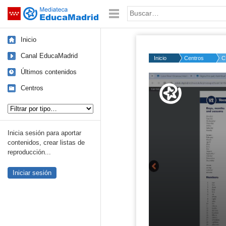
Mediateca de EducaMadrid
Saltar navegación
Palabra o frase:
Inicio
Canal EducaMadrid
Inicio
Centros
C
Últimos contenidos
Volume
50%
Centros
Tipo de contenido:
Inicia sesión para aportar
contenidos, crear listas de
reproducción...
Iniciar sesión