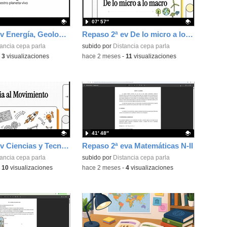
07′ 57″
Repaso 3ª ev Energía, Geología, Programación y Digitalización
Repaso 2ª ev De lo micro a lo macro...Célula, Cuerpo humano y Ecología
ativo.
ancia cepa parla
Contenido educativo.
subido por
Distancia cepa parla
-
3
visualizaciones
-
hace 2 meses
-
11
visualizaciones
41′ 48″
Repaso 1ª ev Ciencias y Tecnología ESO nivel1
Repaso 2ª eva Matemáticas N-II
ativo.
ancia cepa parla
Contenido educativo.
subido por
Distancia cepa parla
-
10
visualizaciones
-
hace 2 meses
-
4
visualizaciones