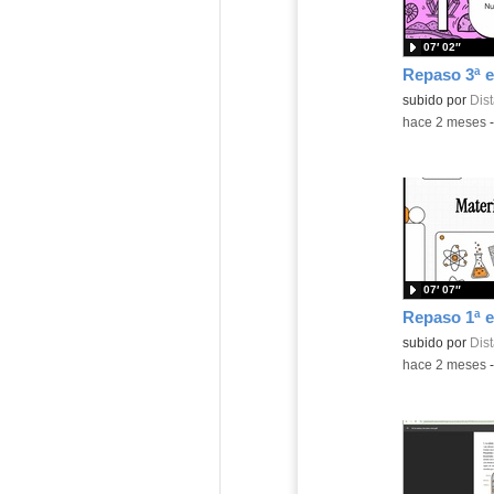
07′ 02″
Contenido educ
subido por
Dist
-
hace 2 meses
07′ 07″
Contenido educ
subido por
Dist
-
hace 2 meses