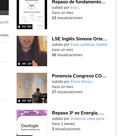
Repaso de fundamentos e identificación de ángulos
Contenido educativo.
subido por
Eva L.
-
hace un mes
13
visualizaciones
Ajuste
de
01′ 05″
pantalla
iones
LSE Inglés Simone Ortega
Contenido educativo.
subido por
Eoep auditivas madrid
-
hace un mes
20
visualizaciones
00′ 19″
Ponencia Congreso COCENFE 26.01.23
Contenido educativo.
subido por
Elena María L.
-
hace un mes
17
visualizaciones
02′ 04″
Repaso 3ª ev Energía, Geología, Programación y Digitalización
Contenido educativo.
subido por
Distancia cepa parla
-
hace 2 meses
3
visualizaciones