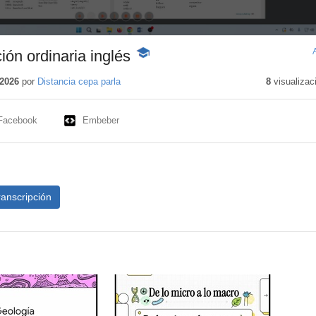
ón ordinaria inglés
-
Contenido
educativo
2026
por
Distancia cepa parla
8
visualizac
Facebook
Embeber
ranscripción