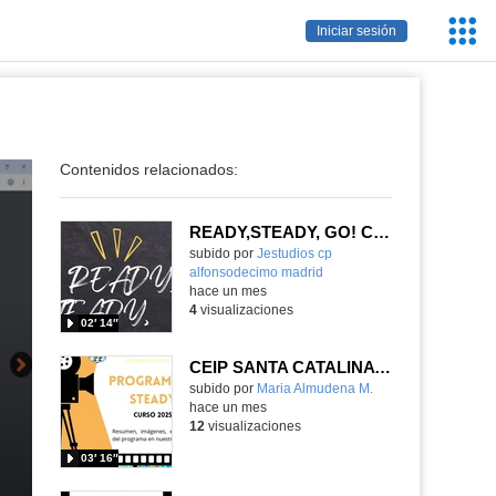
Servic
Iniciar sesión
Educa
Contenidos relacionados:
READY,STEADY, GO! CEIP ALFONSO X EL SABIO
Contenido educativo.
subido por
Jestudios cp
alfonsodecimo madrid
-
hace un mes
4
visualizaciones
02′ 14″
CEIP SANTA CATALINA PROGRAMA READY, STEADY, GO! 2025-26
Contenido educativo.
subido por
Maria Almudena M.
-
hace un mes
12
visualizaciones
03′ 16″