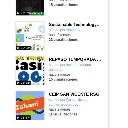
15
visualizaciones
02′ 0″
Sustainable Technology 3rd ESO
Contenido educativo.
subido por
Ismael G.
-
hace 2 meses
23
visualizaciones
06′ 28″
REPASO TEMPORADA 2025/ 2026 - IES INFANTA ELENA, GALAPAGAR
subido por
Ies infantaelena
galapagar
-
hace 2 meses
15
visualizaciones
08′ 35″
CEIP SAN VICENTE RSG
Contenido educativo.
subido por
Cp sanvicente
colmenardelarroyo
-
hace 2 meses
11
visualizaciones
01′ 17″