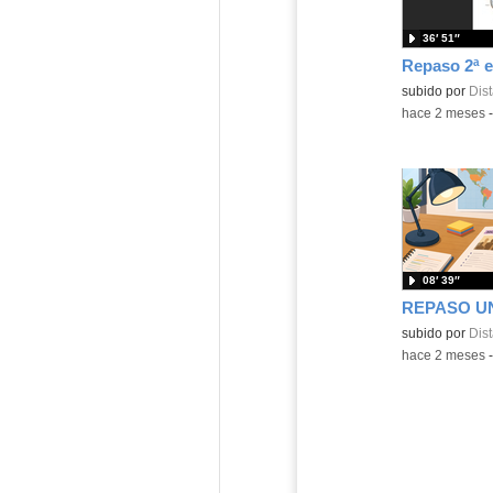
36′ 51″
Contenido educ
subido por
Dist
-
hace 2 meses
08′ 39″
Contenido educ
subido por
Dist
-
hace 2 meses