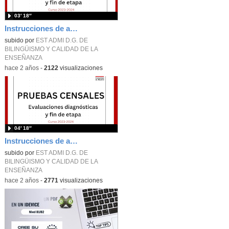
03′ 18″
Instrucciones de aplicación de pruebas censales. Parte 2. Descarga de materiales. Curso 2023-2024.
subido por
EST ADMI D.G. DE
BILINGÜISMO Y CALIDAD DE LA
ENSEÑANZA
-
hace 2 años
-
2122
visualizaciones
04′ 18″
Instrucciones de aplicación de pruebas censales. Parte 1. Acceso y configuración. Curso 2023-2024
subido por
EST ADMI D.G. DE
BILINGÜISMO Y CALIDAD DE LA
ENSEÑANZA
-
hace 2 años
-
2771
visualizaciones