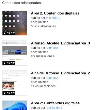
Contenidos relacionados:
Área 2. Contenidos digitales
Contenido educativo.
subido por
M.elena G.
-
hace un mes
55
visualizaciones
05′ 37″
Alfonso_Alcalde_EvidenciaArea_3
Contenido educativo.
subido por
Alfonso A.
-
hace un mes
9
visualizaciones
03′ 55″
Alcalde_Alfonso_EvidenciaArea_2
Contenido educativo.
subido por
Alfonso A.
-
hace un mes
11
visualizaciones
03′ 57″
Área 2: Contenidos digitales
Contenido educativo.
subido por
Ana Belén B.
-