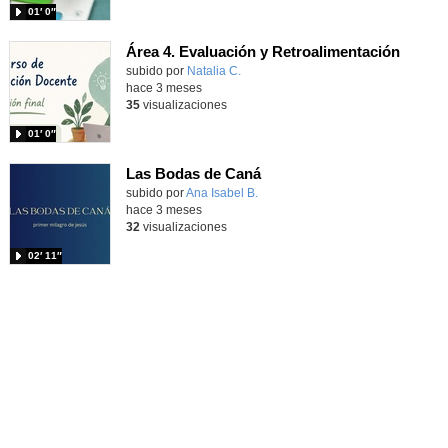
01′ 0″
Área 4. Evaluación y Retroalimentación
subido por
Natalia C.
-
hace 3 meses
35
visualizaciones
01′ 0″
Las Bodas de Caná
Contenido educativo.
subido por
Ana Isabel B.
-
hace 3 meses
32
visualizaciones
02′ 11″