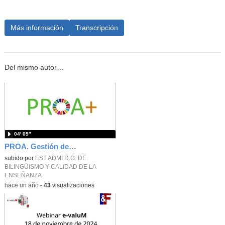
Más información
Transcripción
Del mismo autor…
04′ 05″
PROA. Gestión del cambio.
subido por
EST ADMI D.G. DE
BILINGÜISMO Y CALIDAD DE LA
ENSEÑANZA
-
hace un año
-
43
visualizaciones