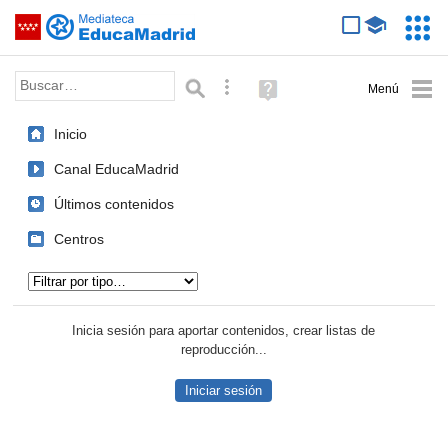
Mediateca de EducaMadrid
Saltar navegación
Servic
Educa
Palabra o frase:
Búsqueda avanzada
Ayuda
(en
ventana
Inicio
nueva)
Canal EducaMadrid
Últimos contenidos
Centros
Tipo de contenido:
Inicia sesión para aportar contenidos, crear listas de
reproducción...
Iniciar sesión