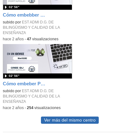
02′ 56″
Cómo embebber PDFs en eXeLearning
subido por
EST ADMI D.G. DE
BILINGÜISMO Y CALIDAD DE LA
ENSEÑANZA
-
hace 2 años
-
47
visualizaciones
02′ 56″
Cómo embeber PDFs en un iDevice en eXeLearning
subido por
EST ADMI D.G. DE
BILINGÜISMO Y CALIDAD DE LA
ENSEÑANZA
-
hace 2 años
-
254
visualizaciones
Ver más del mismo centro