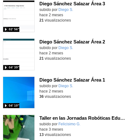
Diego Sánchez Salazar Área 3
subido por
Diego S.
-
hace 2 meses
21
visualizaciones
02′ 56″
Diego Sánchez Salazar Área 2
subido por
Diego S.
-
hace 2 meses
21
visualizaciones
04′ 39″
Diego Sánchez Salazar Área 1
subido por
Diego S.
-
hace 2 meses
36
visualizaciones
04′ 10″
Taller en las Jornadas Robóticas Educativas del CTIF Sur para primaria
Contenido educativo.
subido por
Felicisimo G.
-
hace 3 meses
13
visualizaciones