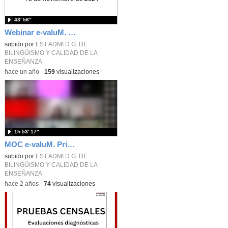
43′ 56″
Webinar e-valuM. 18 de noviembre de 2024
subido por
EST ADMI D.G. DE
BILINGÜISMO Y CALIDAD DE LA
ENSEÑANZA
-
hace un año
-
159
visualizaciones
1h 53′ 17″
MOC e-valuM. Primera sesión. Campus Innovación 2024
subido por
EST ADMI D.G. DE
BILINGÜISMO Y CALIDAD DE LA
ENSEÑANZA
-
hace 2 años
-
74
visualizaciones