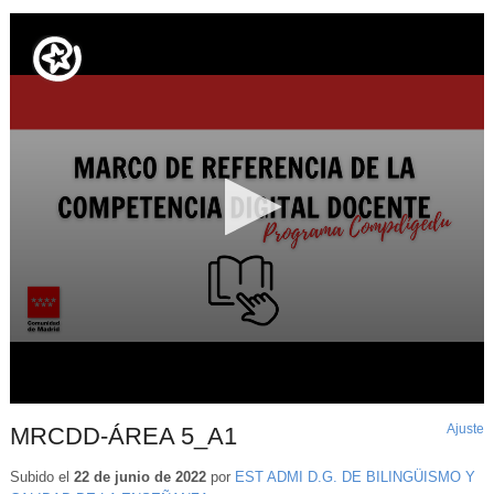
Ajuste
d
MRCDD-ÁREA 5_A1
p
Subido el
22 de junio de 2022
por
EST ADMI D.G. DE BILINGÜISMO Y