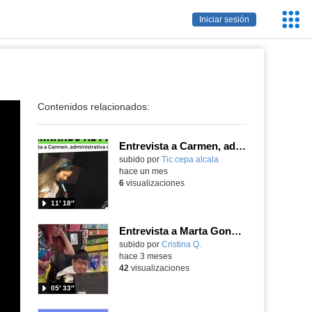
Servic
Iniciar sesión
Educa
Contenidos relacionados:
Entrevista a Carmen, administrativa del centro
subido por
Tic cepa alcala
-
hace un mes
6
visualizaciones
11′ 18″
Entrevista a Marta González (directora DAT Capital), por alumnos del CPEE María Soriano
Contenido educativo.
subido por
Cristina Q.
-
hace 3 meses
42
visualizaciones
05′ 33″