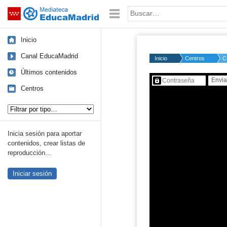
Mediateca de EducaMadrid
Saltar navegación
Palabra o frase:
Inicio
Canal EducaMadrid
Inicio
Centros
C
Últimos contenidos
Contenido protegido…
Centros
Tipo de contenido:
Inicia sesión para aportar
contenidos, crear listas de
reproducción...
Iniciar sesión