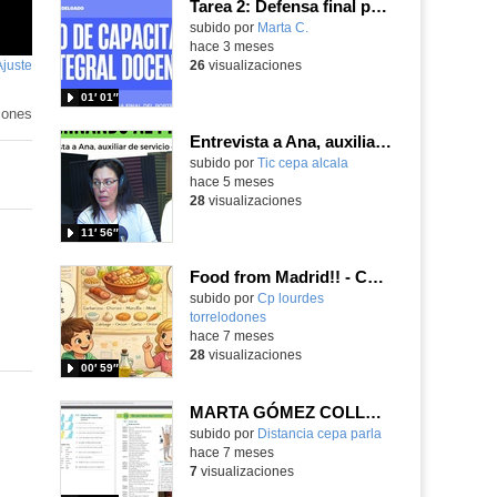
Tarea 2: Defensa final portafolio 25/26 por Marta Campos Delgado
Contenido educativo.
subido por
Marta C.
-
hace 3 meses
Ajuste
de
26
visualizaciones
pantalla
01′ 01″
iones
Entrevista a Ana, auxiliar de control del centro
subido por
Tic cepa alcala
-
hace 5 meses
28
visualizaciones
11′ 56″
Food from Madrid!! - Cocido - with Eric, Abril, Bruno y Marta.
Contenido educativo.
subido por
Cp lourdes
torrelodones
-
hace 7 meses
28
visualizaciones
00′ 59″
MARTA GÓMEZ COLLADO
Contenido educativo.
subido por
Distancia cepa parla
-
hace 7 meses
7
visualizaciones