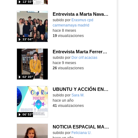
13′ 55″
Entrevista a Marta Navaridas, artista, performer y coreógrafa
Contenido educativo.
subido por
Erasmus cpd
carmenamaya madrid
-
hace 8 meses
19
visualizaciones
33′ 04″
Entrevista Marta Ferrero González - CONGRESO INNOVACIÓN, FORMACIÓN Y ACOMPAÑAMIENTO DESDE LA EVIDENCIA
Contenido educativo.
subido por
Dor crif acacias
-
hace 9 meses
26
visualizaciones
02′ 35″
UBUNTU Y ACCIÓN EN CHG RADIO
Contenido educativo.
subido por
Sara M.
-
hace un año
41
visualizaciones
06′ 53″
NOTICIA ESPACIAL MARTA 5 años
Contenido educativo.
subido por
Feliciana U.
-
hace un año