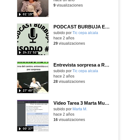
9
visualizaciones
01′ 19″
PODCAST BURBUJA EPISODIO #15 (Completo)
subido por
Tic cepa alcala
-
hace 2 años
29
visualizaciones
2h 21′ 52″
Entrevista sorpresa a Raquel, Marta, Víctor y Javi
subido por
Tic cepa alcala
-
hace 2 años
28
visualizaciones
27′ 40″
Video Tarea 3 Marta Muñoz
subido por
Marta M.
-
hace 2 años
16
visualizaciones
00′ 37″