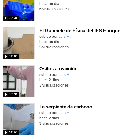
hace un dia
6
visualizaciones
00′ 30″
El Gabinete de Física del IES Enrique Tierno Galván de Parla (Curso 25-26)
Contenido educativo.
subido por
Luis M.
-
hace un dia
5
visualizaciones
01′ 01″
Ositos a reacción
Contenido educativo.
subido por
Luis M.
-
hace 2 dias
3
visualizaciones
00′ 32″
La serpiente de carbono
Contenido educativo.
subido por
Luis M.
-
hace 2 dias
3
visualizaciones
01′ 01″