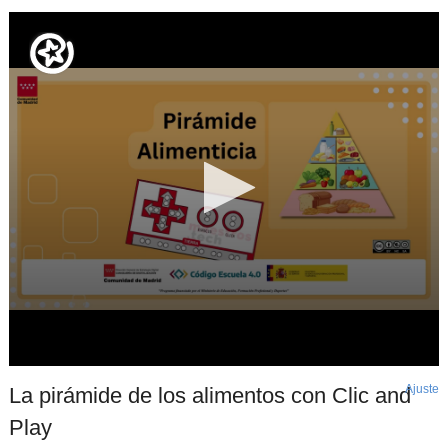
Ajuste
d
La pirámide de los alimentos con Clic and
p
Play