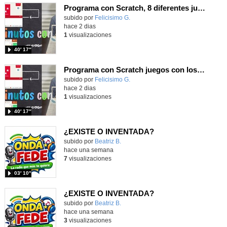
Programa con Scratch, 8 diferentes juegos para vivir la emoción de los partidos de España en el mundial 2026
Contenido educativo.
subido por
Felicisimo G.
-
hace 2 dias
1
visualizaciones
40′ 17″
Programa con Scratch juegos con los partidos del mundial 2026 ganados por España
Contenido educativo.
subido por
Felicisimo G.
-
hace 2 dias
1
visualizaciones
40′ 17″
¿EXISTE O INVENTADA?
Contenido educativo.
subido por
Beatriz B.
-
hace una semana
7
visualizaciones
03′ 10″
¿EXISTE O INVENTADA?
Contenido educativo.
subido por
Beatriz B.
-
hace una semana
3
visualizaciones