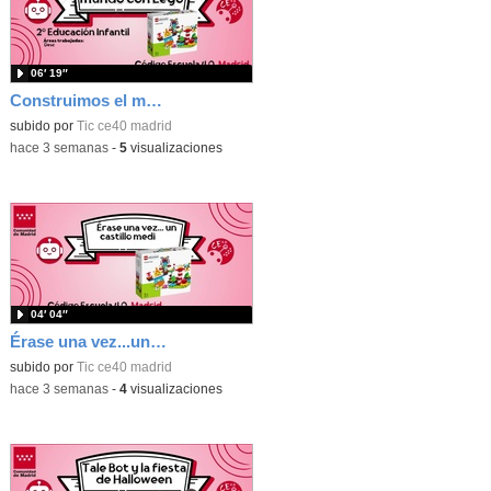
06′ 19″
Construimos el mundo con Lego
subido por
Tic ce40 madrid
-
hace 3 semanas
-
5
visualizaciones
04′ 04″
Érase una vez...un castillo medieval
subido por
Tic ce40 madrid
-
hace 3 semanas
-
4
visualizaciones