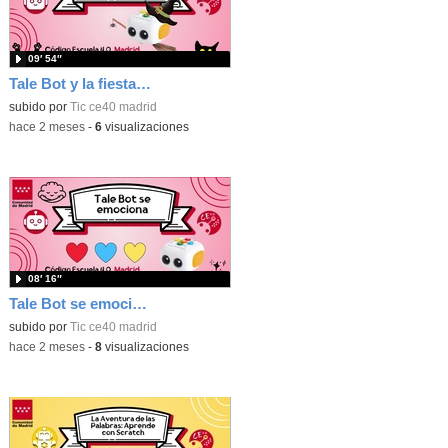
09′ 54″
Tale Bot y la fiesta de Halloween
subido por
Tic ce40 madrid
-
hace 2 meses
-
6
visualizaciones
08′ 16″
Tale Bot se emociona
subido por
Tic ce40 madrid
-
hace 2 meses
-
8
visualizaciones