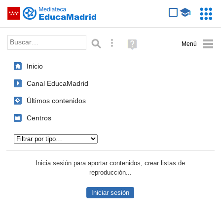
Mediateca de EducaMadrid
Saltar navegación
Servic
Educa
Palabra o frase:
Búsqueda avanzada
Ayuda
(en
ventana
Inicio
nueva)
Canal EducaMadrid
Últimos contenidos
Centros
Tipo de contenido:
Inicia sesión para aportar contenidos, crear listas de
reproducción...
Iniciar sesión