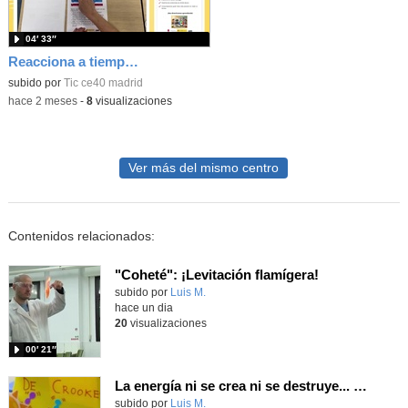
04′ 33″
Reacciona a tiempo: programación y reflejos con Micro:bit
subido por
Tic ce40 madrid
-
hace 2 meses
-
8
visualizaciones
Ver más del mismo centro
Contenidos relacionados:
"Coheté": ¡Levitación flamígera!
Contenido educativo.
subido por
Luis M.
-
hace un dia
20
visualizaciones
00′ 21″
La energía ni se crea ni se destruye... ¡se experimenta! El Tierno en la Feria Madrid es Ciencia 2026
Contenido educativo.
subido por
Luis M.
-