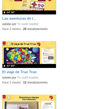
04′ 38″
Las aventuras de la palabras. Aprende con Scratch
subido por
Tic ce40 madrid
-
hace 2 meses
-
20
visualizaciones
07′ 59″
El viaje de True True
subido por
Tic ce40 madrid
-
hace 2 meses
-
12
visualizaciones