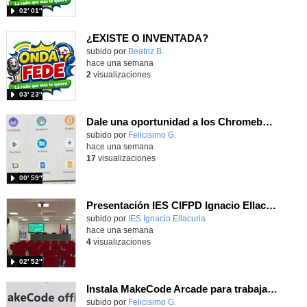
02′ 01″
¿EXISTE O INVENTADA?
Contenido educativo.
subido por
Beatriz B.
-
hace una semana
2
visualizaciones
03′ 23″
Dale una oportunidad a los Chromebooks y utiliza un proyector para realizar talleres si no tienes pantallas táctiles
Contenido educativo.
subido por
Felicisimo G.
-
hace una semana
17
visualizaciones
00′ 59″
Presentación IES CIFPD Ignacio Ellacuría
Contenido educativo.
subido por
IES Ignacio Ellacuria
-
hace una semana
4
visualizaciones
02′ 52″
Instala MakeCode Arcade para trabajar offline en tu tablet, ordenador, Chromebook
Contenido educativo.
subido por
Felicisimo G.
-