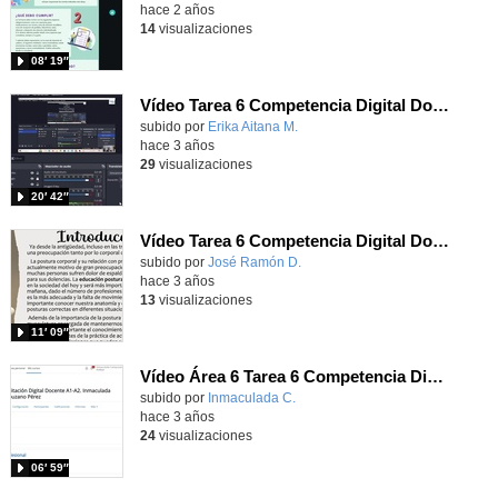
hace 2 años
14
visualizaciones
08′ 19″
Vídeo Tarea 6 Competencia Digital Docente A2
Contenido educativo.
subido por
Erika Aitana M.
-
hace 3 años
29
visualizaciones
20′ 42″
Vídeo Tarea 6 Competencia Digital Docente
subido por
José Ramón D.
-
hace 3 años
13
visualizaciones
11′ 09″
Vídeo Área 6 Tarea 6 Competencia Digital Docente A2
subido por
Inmaculada C.
-
hace 3 años
24
visualizaciones
06′ 59″