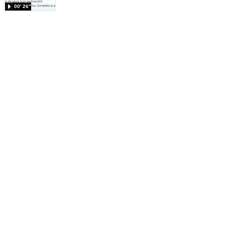
00′ 26″