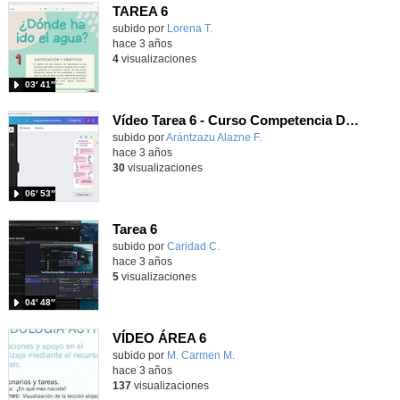
TAREA 6
Contenido educativo.
subido por
Lorena T.
-
hace 3 años
4
visualizaciones
03′ 41″
Vídeo Tarea 6 - Curso Competencia Digital Docente
Contenido educativo.
subido por
Arántzazu Alazne F.
-
hace 3 años
30
visualizaciones
06′ 53″
Tarea 6
Contenido educativo.
subido por
Caridad C.
-
hace 3 años
5
visualizaciones
04′ 48″
VÍDEO ÁREA 6
Contenido educativo.
subido por
M. Carmen M.
-
hace 3 años
137
visualizaciones