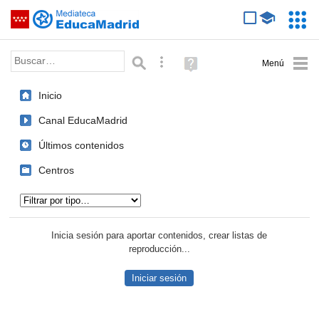
Mediateca de EducaMadrid
Saltar navegación
Servic
Educa
Palabra o frase:
Búsqueda avanzada
Ayuda
(en
ventana
Inicio
nueva)
Canal EducaMadrid
Últimos contenidos
Centros
Tipo de contenido:
Inicia sesión para aportar contenidos, crear listas de
reproducción...
Iniciar sesión