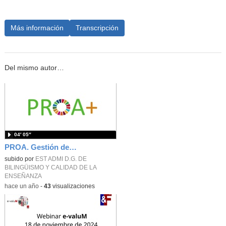
Más información
Transcripción
Del mismo autor…
04′ 05″
PROA. Gestión del cambio.
subido por
EST ADMI D.G. DE
BILINGÜISMO Y CALIDAD DE LA
ENSEÑANZA
-
hace un año
-
43
visualizaciones