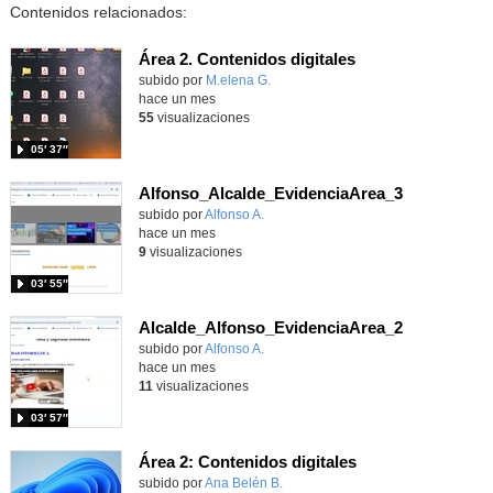
Contenidos relacionados:
Área 2. Contenidos digitales
Contenido educativo.
subido por
M.elena G.
-
hace un mes
55
visualizaciones
05′ 37″
Alfonso_Alcalde_EvidenciaArea_3
Contenido educativo.
subido por
Alfonso A.
-
hace un mes
9
visualizaciones
03′ 55″
Alcalde_Alfonso_EvidenciaArea_2
Contenido educativo.
subido por
Alfonso A.
-
hace un mes
11
visualizaciones
03′ 57″
Área 2: Contenidos digitales
Contenido educativo.
subido por
Ana Belén B.
-