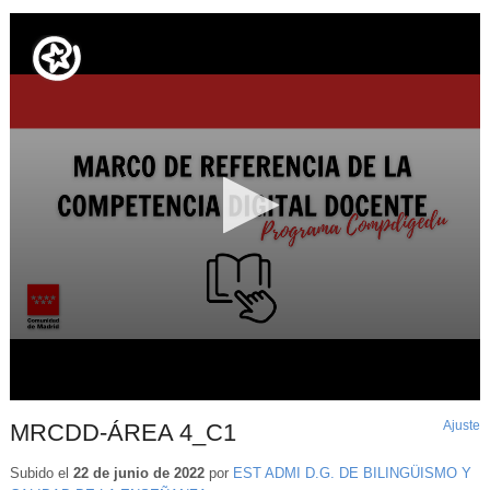
Ajuste
d
MRCDD-ÁREA 4_C1
p
Subido el
22 de junio de 2022
por
EST ADMI D.G. DE BILINGÜISMO Y