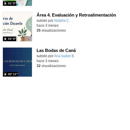
01′ 0″
Área 4. Evaluación y Retroalimentación
subido por
Natalia C.
-
hace 3 meses
35
visualizaciones
01′ 0″
Las Bodas de Caná
Contenido educativo.
subido por
Ana Isabel B.
-
hace 3 meses
32
visualizaciones
02′ 11″