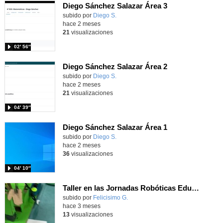
Diego Sánchez Salazar Área 3
subido por
Diego S.
-
hace 2 meses
21
visualizaciones
02′ 56″
Diego Sánchez Salazar Área 2
subido por
Diego S.
-
hace 2 meses
21
visualizaciones
04′ 39″
Diego Sánchez Salazar Área 1
subido por
Diego S.
-
hace 2 meses
36
visualizaciones
04′ 10″
Taller en las Jornadas Robóticas Educativas del CTIF Sur para primaria
Contenido educativo.
subido por
Felicisimo G.
-
hace 3 meses
13
visualizaciones