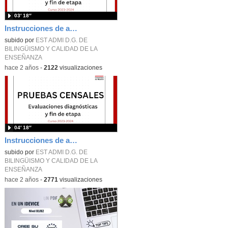
03′ 18″
Instrucciones de aplicación de pruebas censales. Parte 2. Descarga de materiales. Curso 2023-2024.
subido por
EST ADMI D.G. DE
BILINGÜISMO Y CALIDAD DE LA
ENSEÑANZA
-
hace 2 años
-
2122
visualizaciones
04′ 18″
Instrucciones de aplicación de pruebas censales. Parte 1. Acceso y configuración. Curso 2023-2024
subido por
EST ADMI D.G. DE
BILINGÜISMO Y CALIDAD DE LA
ENSEÑANZA
-
hace 2 años
-
2771
visualizaciones