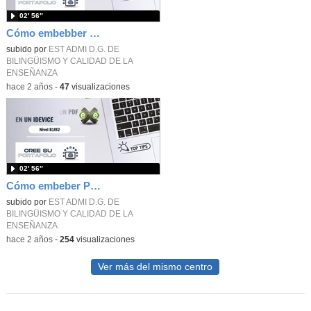
02′ 56″
Cómo embebber PDFs en eXeLearning
subido por
EST ADMI D.G. DE
BILINGÜISMO Y CALIDAD DE LA
ENSEÑANZA
-
hace 2 años
-
47
visualizaciones
02′ 56″
Cómo embeber PDFs en un iDevice en eXeLearning
subido por
EST ADMI D.G. DE
BILINGÜISMO Y CALIDAD DE LA
ENSEÑANZA
-
hace 2 años
-
254
visualizaciones
Ver más del mismo centro