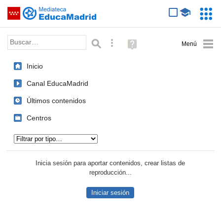
Mediateca de EducaMadrid
Saltar navegación
Servic
Educa
Palabra o frase:
Búsqueda avanzada
Ayuda
(en
ventana
Inicio
nueva)
Canal EducaMadrid
Últimos contenidos
Centros
Tipo de contenido:
Inicia sesión para aportar contenidos, crear listas de
reproducción...
Iniciar sesión