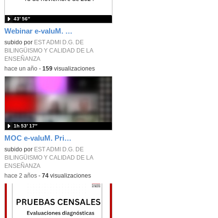
43′ 56″
Webinar e-valuM. 18 de noviembre de 2024
subido por
EST ADMI D.G. DE
BILINGÜISMO Y CALIDAD DE LA
ENSEÑANZA
-
hace un año
-
159
visualizaciones
1h 53′ 17″
MOC e-valuM. Primera sesión. Campus Innovación 2024
subido por
EST ADMI D.G. DE
BILINGÜISMO Y CALIDAD DE LA
ENSEÑANZA
-
hace 2 años
-
74
visualizaciones