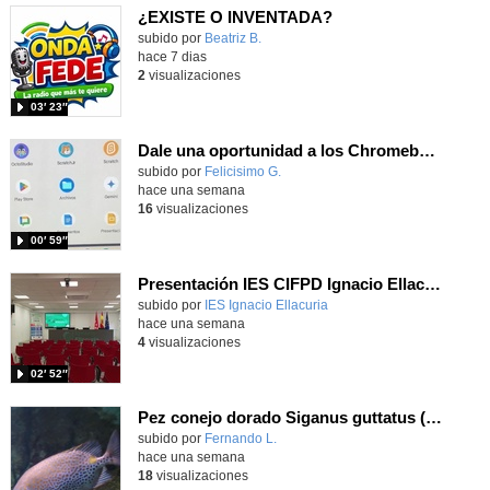
¿EXISTE O INVENTADA?
Contenido educativo.
subido por
Beatriz B.
-
hace 7 dias
2
visualizaciones
03′ 23″
Dale una oportunidad a los Chromebooks y utiliza un proyector para realizar talleres si no tienes pantallas táctiles
Contenido educativo.
subido por
Felicisimo G.
-
hace una semana
16
visualizaciones
00′ 59″
Presentación IES CIFPD Ignacio Ellacuría
Contenido educativo.
subido por
IES Ignacio Ellacuria
-
hace una semana
4
visualizaciones
02′ 52″
Pez conejo dorado Siganus guttatus (Bloch, 1786)
Contenido educativo.
subido por
Fernando L.
-
hace una semana
18
visualizaciones