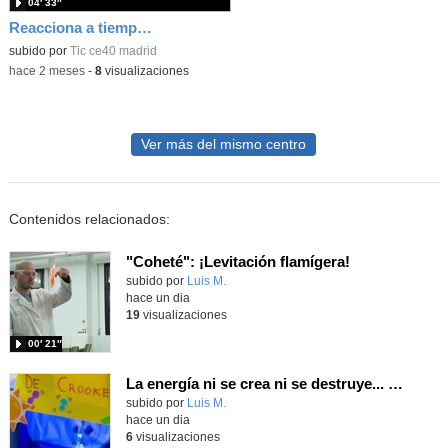
04′ 33″
Reacciona a tiempo: programación y reflejos con Micro:bit
subido por
Tic ce40 madrid
-
hace 2 meses
-
8
visualizaciones
Ver más del mismo centro
Contenidos relacionados:
"Coheté": ¡Levitación flamígera!
Contenido educativo.
subido por
Luis M.
-
hace un dia
19
visualizaciones
00′ 21″
La energía ni se crea ni se destruye... ¡se experimenta! El Tierno en la Feria Madrid es Ciencia 2026
Contenido educativo.
subido por
Luis M.
-
hace un dia
6
visualizaciones