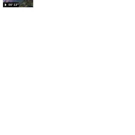
00′ 13″