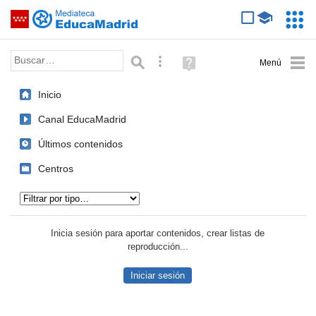
Mediateca de EducaMadrid
Saltar navegación
Servic
Educa
Palabra o frase:
Búsqueda avanzada
Ayuda
(en
ventana
Inicio
nueva)
Canal EducaMadrid
Últimos contenidos
Centros
Tipo de contenido:
Inicia sesión para aportar contenidos, crear listas de
reproducción...
Iniciar sesión