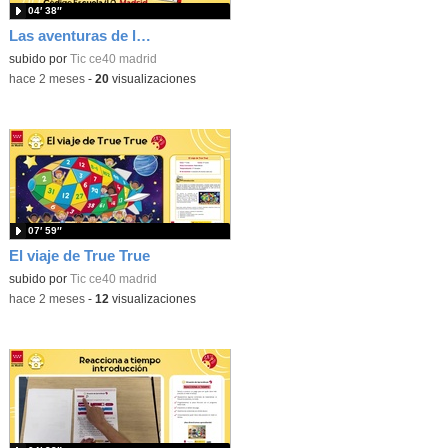
04′ 38″
Las aventuras de la palabras. Aprende con Scratch
subido por
Tic ce40 madrid
-
hace 2 meses
-
20
visualizaciones
07′ 59″
El viaje de True True
subido por
Tic ce40 madrid
-
hace 2 meses
-
12
visualizaciones