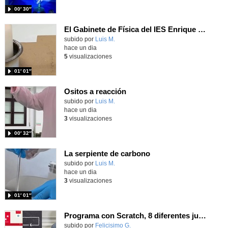
00′ 30″
El Gabinete de Física del IES Enrique Tierno Galván de Parla (Curso 25-26)
Contenido educativo.
subido por
Luis M.
-
hace un dia
5
visualizaciones
01′ 01″
Ositos a reacción
Contenido educativo.
subido por
Luis M.
-
hace un dia
3
visualizaciones
00′ 32″
La serpiente de carbono
Contenido educativo.
subido por
Luis M.
-
hace un dia
3
visualizaciones
01′ 01″
Programa con Scratch, 8 diferentes juegos para vivir la emoción de los partidos de España en el mundial 2026
Contenido educativo.
subido por
Felicisimo G.
-