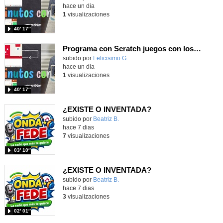
hace un dia
1
visualizaciones
40′ 17″
Programa con Scratch juegos con los partidos del mundial 2026 ganados por España
Contenido educativo.
subido por
Felicisimo G.
-
hace un dia
1
visualizaciones
40′ 17″
¿EXISTE O INVENTADA?
Contenido educativo.
subido por
Beatriz B.
-
hace 7 dias
7
visualizaciones
03′ 10″
¿EXISTE O INVENTADA?
Contenido educativo.
subido por
Beatriz B.
-
hace 7 dias
3
visualizaciones
02′ 01″