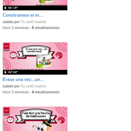
06′ 19″
Construimos el mundo con Lego
subido por
Tic ce40 madrid
-
hace 3 semanas
-
5
visualizaciones
04′ 04″
Érase una vez...un castillo medieval
subido por
Tic ce40 madrid
-
hace 3 semanas
-
4
visualizaciones