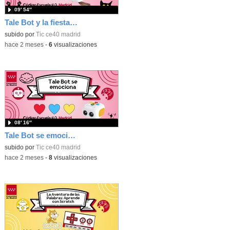
09′ 54″
Tale Bot y la fiesta de Halloween
subido por
Tic ce40 madrid
-
hace 2 meses
-
6
visualizaciones
08′ 16″
Tale Bot se emociona
subido por
Tic ce40 madrid
-
hace 2 meses
-
8
visualizaciones