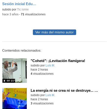
Sesión inicial Educar para Ser 2023_2024
subido por
Tic ismie
-
hace 3 años
-
71
visualizaciones
Ver más del mismo autor
Contenidos relacionados:
"Coheté": ¡Levitación flamígera!
Contenido educativo.
subido por
Luis M.
-
hace 2 horas
4
visualizaciones
00′ 21″
La energía ni se crea ni se destruye... ¡se experimenta! El Tierno en la Feria Madrid es Ciencia 2026
Contenido educativo.
subido por
Luis M.
-
hace 2 horas
3
visualizaciones