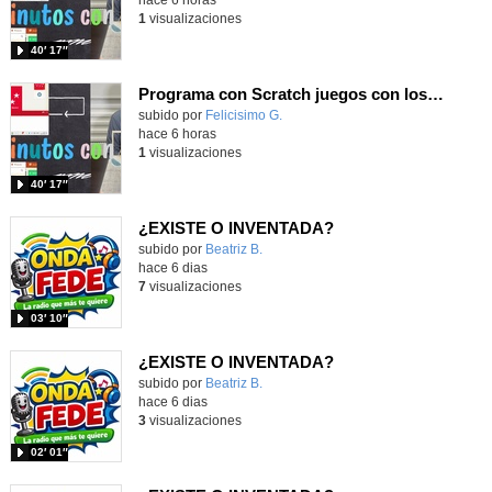
1
visualizaciones
40′ 17″
Programa con Scratch juegos con los partidos del mundial 2026 ganados por España
Contenido educativo.
subido por
Felicisimo G.
-
hace 6 horas
1
visualizaciones
40′ 17″
¿EXISTE O INVENTADA?
Contenido educativo.
subido por
Beatriz B.
-
hace 6 dias
7
visualizaciones
03′ 10″
¿EXISTE O INVENTADA?
Contenido educativo.
subido por
Beatriz B.
-
hace 6 dias
3
visualizaciones
02′ 01″