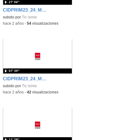
27′ 06″
CIDPRIM23_24_M2_3.3. Isabel Torija_Acoso I
subido por
Tic ismie
-
hace 2 años
-
54
visualizaciones
07′ 39″
CIDPRIM23_24_M2_3.1. Alfonso Villarán_Tutor
subido por
Tic ismie
-
hace 2 años
-
42
visualizaciones
11′ 28″