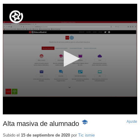
Ajuste
d
Alta masiva de alumnado
-
p
Contenido
educativo
Subido el
15 de septiembre de 2020
por
Tic ismie