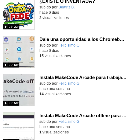
¿EXISTE O INVENTADA?
Contenido educativo.
subido por
Beatriz B.
-
hace 6 dias
2
visualizaciones
03′ 23″
Dale una oportunidad a los Chromebooks y utiliza un proyector para realizar talleres si no tienes pantallas táctiles
Contenido educativo.
subido por
Felicisimo G.
-
hace 6 dias
15
visualizaciones
00′ 59″
Instala MakeCode Arcade para trabajar offline en tu tablet, ordenador, Chromebook
Contenido educativo.
subido por
Felicisimo G.
-
hace una semana
14
visualizaciones
00′ 59″
Instala MakeCode Arcade offline para programar grandes juegos sin necesidad de Internet
Contenido educativo.
subido por
Felicisimo G.
-
hace una semana
1
visualizaciones