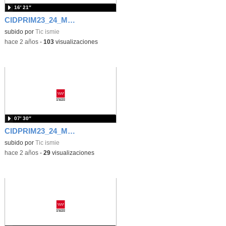
16′ 21″
CIDPRIM23_24_M2_5.1. Yolanda Sánchez_Equidad e inclusión educativa
subido por
Tic ismie
-
hace 2 años
-
103
visualizaciones
07′ 30″
CIDPRIM23_24_M2_4.3. Ángel Soria_Respuesta ante el conflicto
subido por
Tic ismie
-
hace 2 años
-
29
visualizaciones