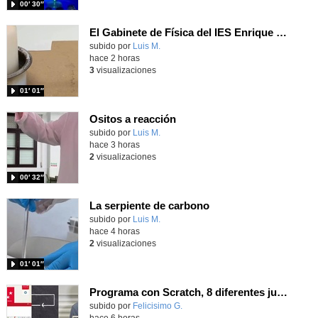
00′ 30″
El Gabinete de Física del IES Enrique Tierno Galván de Parla (Curso 25-26)
Contenido educativo.
subido por
Luis M.
-
hace 2 horas
3
visualizaciones
01′ 01″
Ositos a reacción
Contenido educativo.
subido por
Luis M.
-
hace 3 horas
2
visualizaciones
00′ 32″
La serpiente de carbono
Contenido educativo.
subido por
Luis M.
-
hace 4 horas
2
visualizaciones
01′ 01″
Programa con Scratch, 8 diferentes juegos para vivir la emoción de los partidos de España en el mundial 2026
Contenido educativo.
subido por
Felicisimo G.
-
hace 6 horas