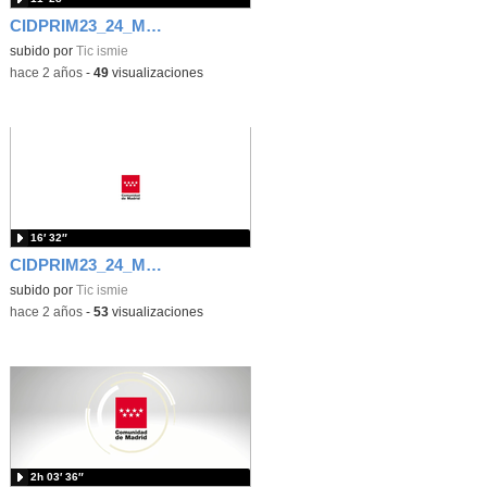
CIDPRIM23_24_M2_2.1. Susana Rodríguez_Marco Convivencia
subido por
Tic ismie
-
hace 2 años
-
49
visualizaciones
16′ 32″
CIDPRIM23_24_M2_1.1. José María Lozano_Normativa reguladora centros
subido por
Tic ismie
-
hace 2 años
-
53
visualizaciones
2h 03′ 36″