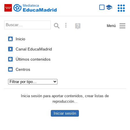
Mediateca de EducaMadrid
Saltar navegación
Servic
Educa
Palabra o frase:
Búsqueda avanzada
Ayuda
(en
ventana
Inicio
nueva)
Canal EducaMadrid
Últimos contenidos
Centros
Tipo de contenido:
Inicia sesión para aportar contenidos, crear listas de
reproducción...
Iniciar sesión