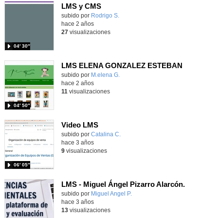
LMS y CMS
subido por
Rodrigo S.
-
hace 2 años
27
visualizaciones
04′ 30″
LMS ELENA GONZALEZ ESTEBAN
subido por
M.elena G.
-
hace 2 años
11
visualizaciones
04′ 50″
Video LMS
Contenido educativo.
subido por
Catalina C.
-
hace 3 años
9
visualizaciones
06′ 05″
LMS - Miguel Ángel Pizarro Alarcón.
subido por
Miguel Angel P.
-
hace 3 años
13
visualizaciones