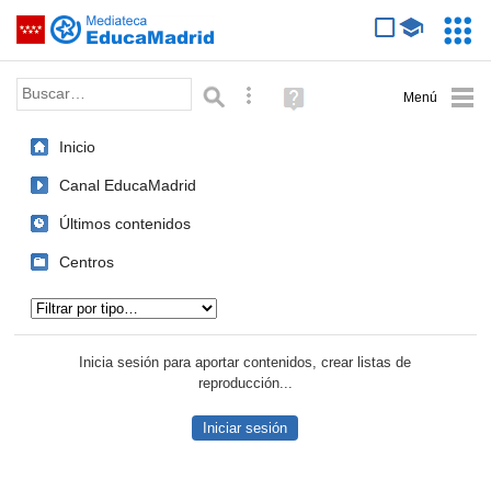
Mediateca de EducaMadrid
Saltar navegación
Servic
Educa
Palabra o frase:
Búsqueda avanzada
Ayuda
(en
ventana
Inicio
nueva)
Canal EducaMadrid
Últimos contenidos
Centros
Tipo de contenido:
Inicia sesión para aportar contenidos, crear listas de
reproducción...
Iniciar sesión