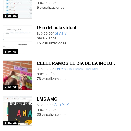
hace 2 años
5
visualizaciones
05′ 04″
Uso del aula virtual
subido por
Silvia V.
-
hace 2 años
15
visualizaciones
04′ 47″
CELEBRAMOS EL DÍA DE LA INCLUSIÓN EDUCATIVA 2024
Contenido educativo.
subido por
Eei elcocheritolere fuenlabrada
-
hace 2 años
76
visualizaciones
02′ 37″
LMS AMG
Contenido educativo.
subido por
Ana M. M.
-
hace 2 años
20
visualizaciones
04′ 44″