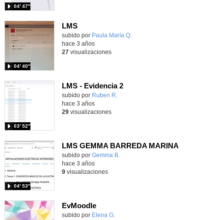
04′ 47″
LMS
Contenido educativo.
subido por
Paula María Q.
-
hace 3 años
27
visualizaciones
04′ 40″
LMS - Evidencia 2
subido por
Ruben R.
-
hace 3 años
29
visualizaciones
03′ 52″
LMS GEMMA BARREDA MARINA
subido por
Gemma B.
-
hace 3 años
9
visualizaciones
04′ 53″
EvMoodle
Contenido educativo.
subido por
Elena G.
-