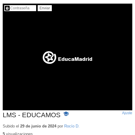
Contenido protegido…
Ajuste
d
LMS - EDUCAMOS
-
p
Contenido
educativo
Subido el
29 de junio de 2024
por
Rocío D.
5
visualizaciones