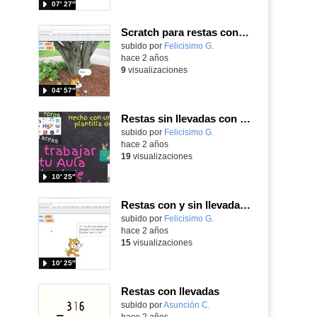
07′ 27″
Scratch para restas con o sin llevadas.
Contenido educativo.
subido por
Felicisimo G.
-
hace 2 años
9
visualizaciones
04′ 57″
Restas sin llevadas con Scratch
Contenido educativo.
subido por
Felicisimo G.
-
hace 2 años
19
visualizaciones
10′ 25″
Restas con y sin llevadas con Scratch
Contenido educativo.
subido por
Felicisimo G.
-
hace 2 años
15
visualizaciones
10′ 25″
Restas con llevadas
Contenido educativo.
subido por
Asunción C.
-
hace 2 años