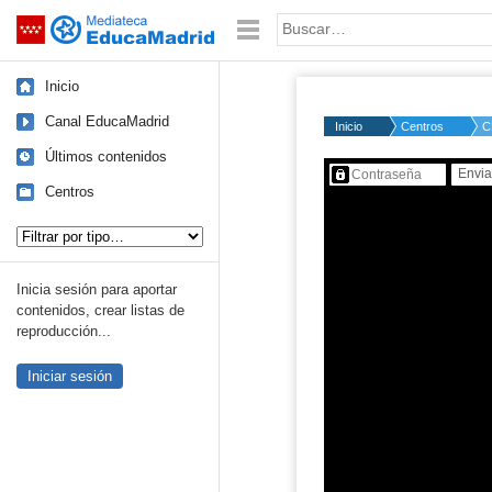
Mediateca de EducaMadrid
Saltar navegación
Palabra o frase:
Inicio
Canal EducaMadrid
Inicio
Centros
C
Últimos contenidos
Contenido protegido…
Centros
Tipo de contenido:
Inicia sesión para aportar
contenidos, crear listas de
reproducción...
Iniciar sesión