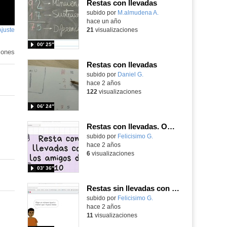
Restas con llevadas
Contenido educativo.
subido por
M.almudena A.
-
hace un año
Ajuste
de
21
visualizaciones
pantalla
00′ 25″
iones
Restas con llevadas
Contenido educativo.
subido por
Daniel G.
-
hace 2 años
122
visualizaciones
06′ 24″
Restas con llevadas. ODE de matemáticas
Contenido educativo.
subido por
Felicisimo G.
-
hace 2 años
6
visualizaciones
03′ 36″
Restas sin llevadas con Scratch
Contenido educativo.
subido por
Felicisimo G.
-
hace 2 años
11
visualizaciones