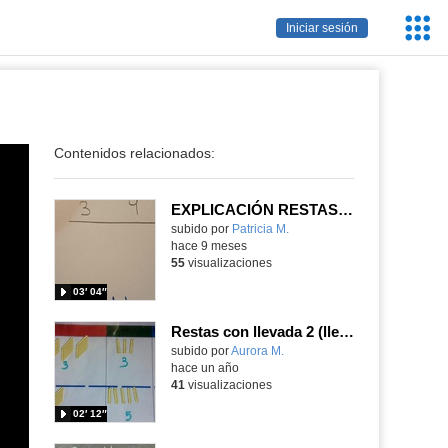
Servic
Iniciar sesión
Educa
Contenidos relacionados:
EXPLICACIÓN RESTAS CON LLEVADAS
Contenido educativo.
subido por
Patricia M.
-
hace 9 meses
55
visualizaciones
03′ 04″
Restas con llevada 2 (llevadas en las decenas)
Contenido educativo.
subido por
Aurora M.
-
hace un año
41
visualizaciones
02′ 12″