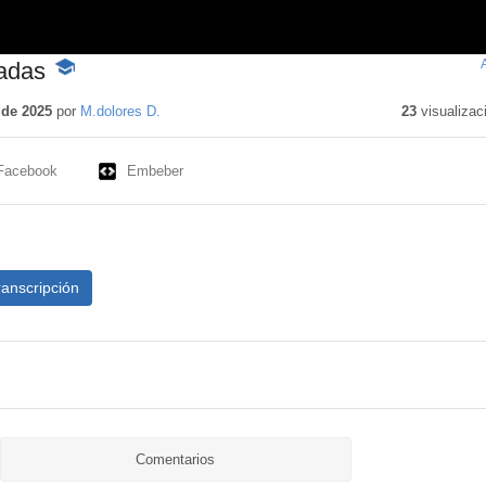
vadas
-
Contenido
educativo
 de 2025
por
M.dolores D.
23
visualizac
Facebook
Embeber
ranscripción
Comentarios