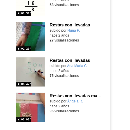
53
visualizaciones
01′ 31″
Restas con llevadas
Contenido educativo.
subido por
Nuria P.
-
hace 2 años
27
visualizaciones
02′ 25″
Restas con llevadas
Contenido educativo.
subido por
Ana Maria C.
-
hace 2 años
75
visualizaciones
05′ 47″
Restas con llevadas manipulativas
Contenido educativo.
subido por
Ángela R.
-
hace 2 años
96
visualizaciones
03′ 01″