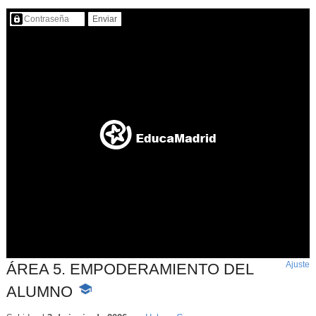
Contenido protegido…
Ajuste
d
ÁREA 5. EMPODERAMIENTO DEL
p
ALUMNO
-
Contenido