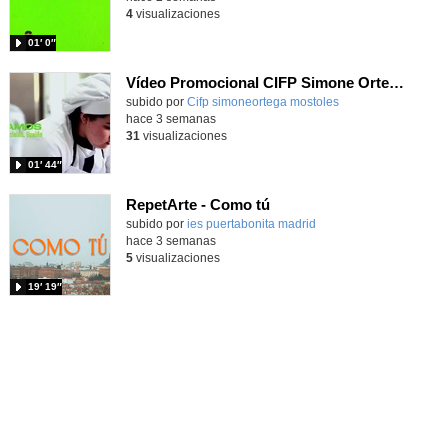
4
visualizaciones
01′ 0″
Vídeo Promocional CIFP Simone Ortega
Contenido educativo.
subido por
Cifp simoneortega mostoles
-
hace 3 semanas
31
visualizaciones
01′ 44″
RepetArte - Como tú
subido por
ies puertabonita madrid
-
hace 3 semanas
5
visualizaciones
19′ 19″