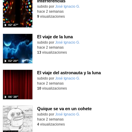
Interferencias
Contenido educativo.
subido por
José Ignacio G.
-
hace 2 semanas
9
visualizaciones
02′ 47″
El viaje de la luna
Contenido educativo.
subido por
José Ignacio G.
-
hace 2 semanas
13
visualizaciones
02′ 20″
El viaje del astronauta y la luna
Contenido educativo.
subido por
José Ignacio G.
-
hace 2 semanas
10
visualizaciones
06′ 38″
Quique se va en un cohete
Contenido educativo.
subido por
José Ignacio G.
-
hace 2 semanas
4
visualizaciones