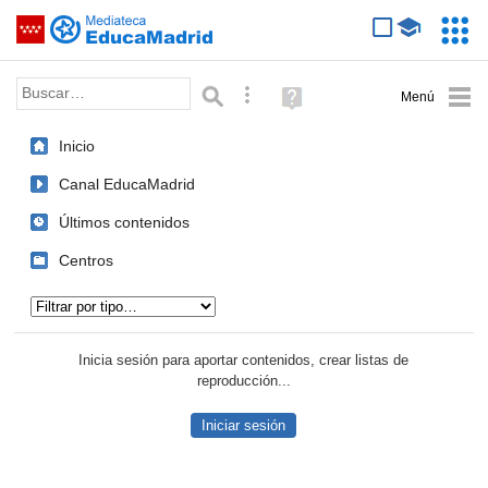
Mediateca de EducaMadrid
Saltar navegación
Servic
Educa
Palabra o frase:
Búsqueda avanzada
Ayuda
(en
ventana
Inicio
nueva)
Canal EducaMadrid
Últimos contenidos
Centros
Tipo de contenido:
Inicia sesión para aportar contenidos, crear listas de
reproducción...
Iniciar sesión