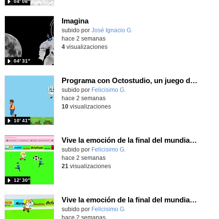
04′ 08″
Imagina
Contenido educativo.
subido por
José Ignacio G.
-
hace 2 semanas
4
visualizaciones
04′ 31″
Programa con Octostudio, un juego de 4 personajes ganando la copa del mundo saltando y esquivando rivales.
Contenido educativo.
subido por
Felicisimo G.
-
hace 2 semanas
10
visualizaciones
10′ 41″
Vive la emoción de la final del mundial programando con Scratch, un juego de toques y esquivar contrarios
Contenido educativo.
subido por
Felicisimo G.
-
hace 2 semanas
21
visualizaciones
12′ 30″
Vive la emoción de la final del mundial 2026, programando con Scratch un juego de toques.
Contenido educativo.
subido por
Felicisimo G.
-
hace 2 semanas