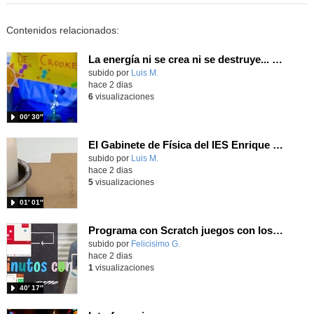
Contenidos relacionados:
La energía ni se crea ni se destruye... ¡se experimenta! El Tierno en la Feria Madrid es Ciencia 2026
Contenido educativo.
subido por
Luis M.
-
hace 2 dias
6
visualizaciones
00′ 30″
El Gabinete de Física del IES Enrique Tierno Galván de Parla (Curso 25-26)
Contenido educativo.
subido por
Luis M.
-
hace 2 dias
5
visualizaciones
01′ 01″
Programa con Scratch juegos con los partidos del mundial 2026 ganados por España
Contenido educativo.
subido por
Felicisimo G.
-
hace 2 dias
1
visualizaciones
40′ 17″