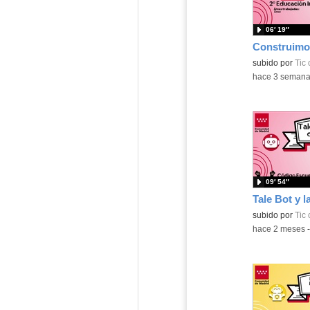
06′ 19″
subido por
Tic
-
hace 3 seman
09′ 54″
subido por
Tic
-
hace 2 meses