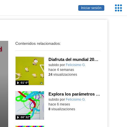
Servic
Iniciar sesión
Educa
Contenidos relacionados:
Diafruta del mundial 2026, programando con Scratch un juego de regates para el partido España contra Portugal
Contenido educativo.
subido por
Felicisimo G.
-
hace 4 semanas
24
visualizaciones
01′ 0″
Explora los parámetros y encuentra nuevas posibilidades de los bloques de dirección de Scratch
Contenido educativo.
subido por
Felicisimo G.
-
hace 6 meses
8
visualizaciones
00′ 32″