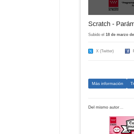
Scratch - Pará
Subido el
18 de marzo de
X (Twitter)
Más información
T
Del mismo autor…