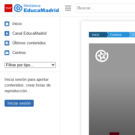
Mediateca de EducaMadrid
Saltar navegación
Palabra o frase:
Inicio
Canal EducaMadrid
Inicio
Centros
C
Últimos contenidos
Volume
50%
Centros
Tipo de contenido:
Inicia sesión para aportar
contenidos, crear listas de
reproducción...
Iniciar sesión