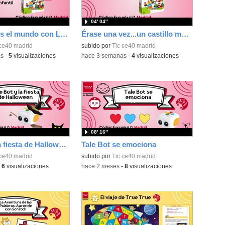
04′ 04″
Construimos el mundo con Lego
Érase una vez...un castillo medieval
 ce40 madrid
subido por
Tic ce40 madrid
as
-
5
visualizaciones
-
hace 3 semanas
-
4
visualizaciones
08′ 16″
Tale Bot y la fiesta de Halloween
Tale Bot se emociona
 ce40 madrid
subido por
Tic ce40 madrid
-
6
visualizaciones
-
hace 2 meses
-
8
visualizaciones