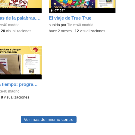
07′ 59″
Las aventuras de la palabras. Aprende con Scratch
El viaje de True True
 ce40 madrid
subido por
Tic ce40 madrid
-
20
visualizaciones
-
hace 2 meses
-
12
visualizaciones
Reacciona a tiempo: programación y reflejos con Micro:bit
 ce40 madrid
-
8
visualizaciones
Ver más del mismo centro