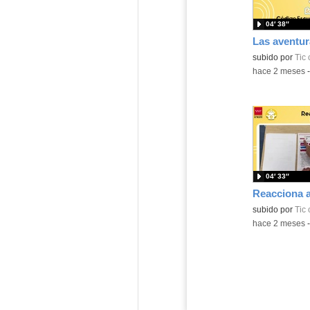
04′ 38″
subido por
Tic
-
hace 2 meses
04′ 33″
subido por
Tic
-
hace 2 meses