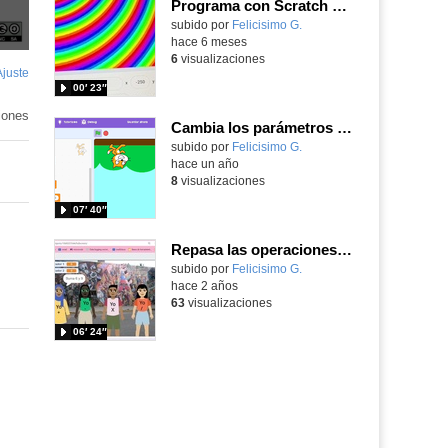
Programa con Scratch y cambia los parámetros para obtener resultados asombrosos
Contenido educativo.
subido por
Felicisimo G.
-
hace 6 meses
6
visualizaciones
Ajuste
de
00′ 23″
pantalla
iones
Cambia los parámetros de la gravedad con Scratch para que tu personaje caiga hacia arriba.
Contenido educativo.
subido por
Felicisimo G.
-
hace un año
8
visualizaciones
07′ 40″
Repasa las operaciones suma, resta y multiplicación con Scratch modificando los parámetros.
Contenido educativo.
subido por
Felicisimo G.
-
hace 2 años
63
visualizaciones
06′ 24″