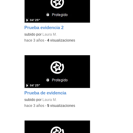
04′ 25″
Prueba evidencia 2
subido por
Laura M.
-
hace 3 años
-
4
visualizaciones
04′ 25″
Prueba de evidencia
subido por
Laura M.
-
hace 3 años
-
5
visualizaciones