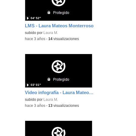
04′ 52″
LMS - Laura Mateos Monterroso
subido por
Laura M.
-
hace 3 años
-
14
visualizaciones
03′ 01″
Video infografía - Laura Mateos Monterroso
subido por
Laura M.
-
hace 3 años
-
13
visualizaciones