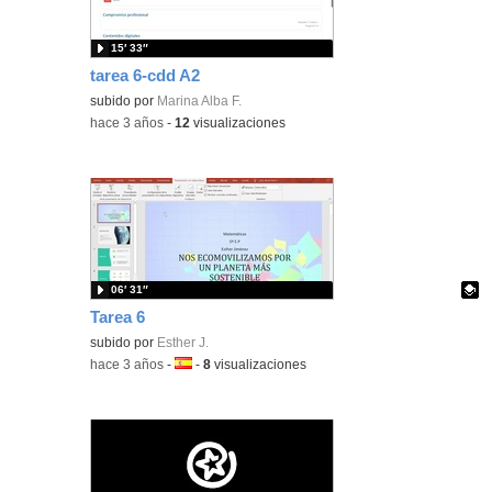
15′ 33″
tarea 6-cdd A2
subido por
Marina Alba F.
-
hace 3 años
-
12
visualizaciones
06′ 31″
Tarea 6
Contenido educativo.
subido por
Esther J.
-
hace 3 años
-
Idioma:
-
8
visualizaciones