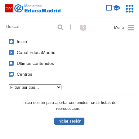
Mediateca de EducaMadrid
Saltar navegación
Servic
Educa
Palabra o frase:
Búsqueda avanzada
Ayuda
(en
ventana
Inicio
nueva)
Canal EducaMadrid
Últimos contenidos
Centros
Tipo de contenido:
Inicia sesión para aportar contenidos, crear listas de
reproducción...
Iniciar sesión