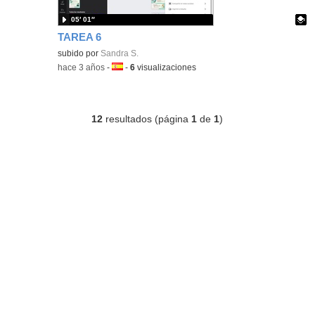
05′ 01″
TAREA 6
Contenido educativo.
subido por
Sandra S.
-
hace 3 años
-
Idioma:
-
6
visualizaciones
12
resultados (página
1
de
1
)