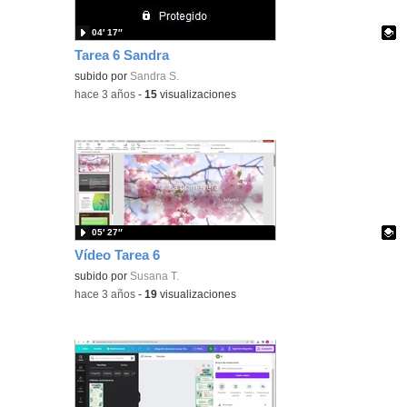
04′ 17″
Tarea 6 Sandra
Contenido educativo.
subido por
Sandra S.
-
hace 3 años
-
15
visualizaciones
05′ 27″
Vídeo Tarea 6
Contenido educativo.
subido por
Susana T.
-
hace 3 años
-
19
visualizaciones