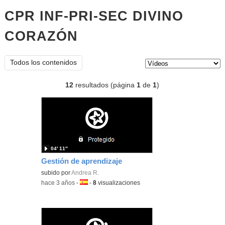
CPR INF-PRI-SEC DIVINO
CORAZÓN
vídeos
Tipo de contenido:
Todos los contenidos
12
resultados (página
1
de
1
)
04′ 11″
Gestión de aprendizaje
subido por
Andrea R.
-
hace 3 años
-
Idioma:
-
8
visualizaciones