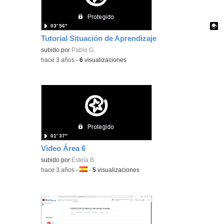
03′ 56″
Tutorial Situación de Aprendizaje
Contenido educativo.
subido por
Pablo G.
-
hace 3 años
-
6
visualizaciones
01′ 37″
Video Área 6
subido por
Estela B.
-
hace 3 años
-
Idioma:
-
5
visualizaciones