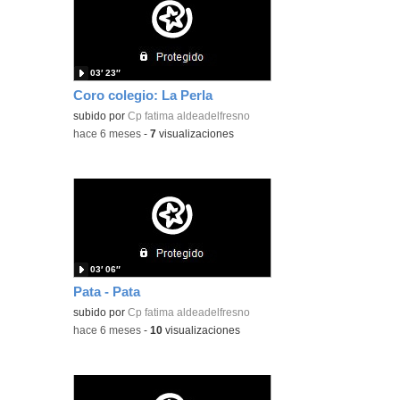
03′ 23″
Coro colegio: La Perla
subido por
Cp fatima aldeadelfresno
-
hace 6 meses
-
7
visualizaciones
03′ 06″
Pata - Pata
subido por
Cp fatima aldeadelfresno
-
hace 6 meses
-
10
visualizaciones