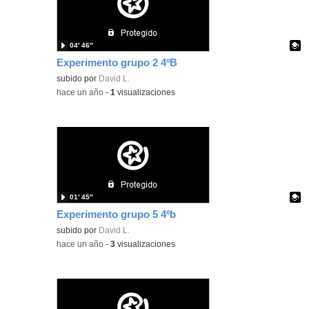
04′ 46″
Experimento grupo 2 4ºB
Contenido educativo.
subido por
David L.
-
hace un año
-
1
visualizaciones
01′ 45″
Experimento grupo 5 4ºb
Contenido educativo.
subido por
David L.
-
hace un año
-
3
visualizaciones