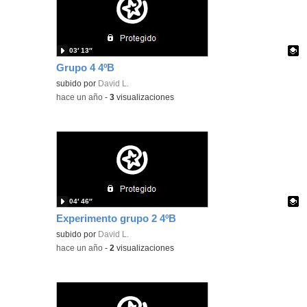
03′ 13″
Grupo 4 4ºB
Contenido educativo.
subido por
David L.
-
hace un año
-
3
visualizaciones
04′ 46″
Experimento grupo 2 4ºB
Contenido educativo.
subido por
David L.
-
hace un año
-
2
visualizaciones