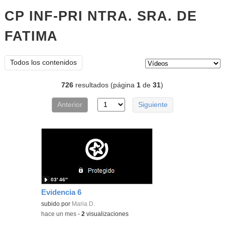
CP INF-PRI NTRA. SRA. DE
FATIMA
vídeos
Tipo de contenido:
Todos los contenidos
726
resultados (página
1
de
31
)
Anterior
Siguiente
03′ 46″
Evidencia 6
subido por
Maria D.
-
hace un mes
-
2
visualizaciones