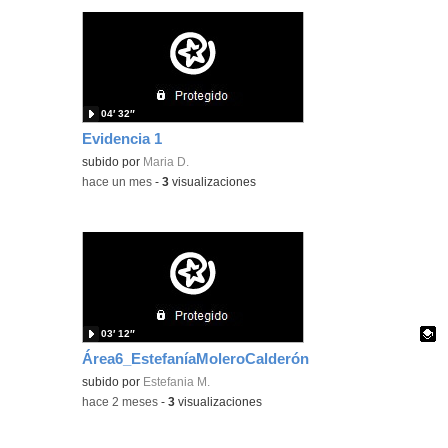
04′ 32″
Evidencia 1
subido por
Maria D.
-
hace un mes
-
3
visualizaciones
03′ 12″
Área6_EstefaníaMoleroCalderón
Contenido educativo.
subido por
Estefania M.
-
hace 2 meses
-
3
visualizaciones