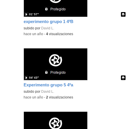
01′ 57″
experimento grupo 1 4ºB
Contenido educativo.
subido por
David L.
-
hace un año
-
4
visualizaciones
04′ 43″
Experimento grupo 5 4ºa
Contenido educativo.
subido por
David L.
-
hace un año
-
2
visualizaciones