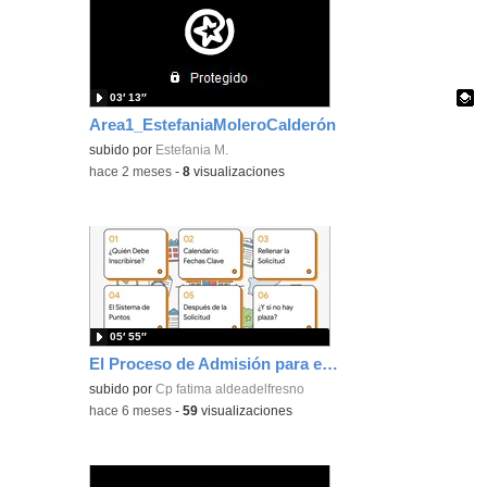
03′ 13″
Area1_EstefaniaMoleroCalderón
Contenido educativo.
subido por
Estefania M.
-
hace 2 meses
-
8
visualizaciones
05′ 55″
El Proceso de Admisión para el Curso 2026-2027
subido por
Cp fatima aldeadelfresno
-
hace 6 meses
-
59
visualizaciones