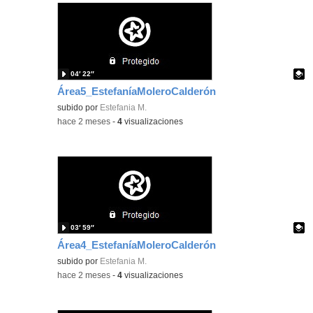
04′ 22″
Área5_EstefaníaMoleroCalderón
Contenido educativo.
subido por
Estefania M.
-
hace 2 meses
-
4
visualizaciones
03′ 59″
Área4_EstefaníaMoleroCalderón
Contenido educativo.
subido por
Estefania M.
-
hace 2 meses
-
4
visualizaciones