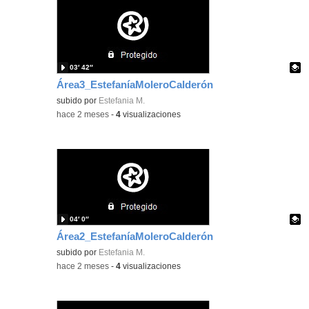
03′ 42″
Área3_EstefaníaMoleroCalderón
Contenido educativo.
subido por
Estefania M.
-
hace 2 meses
-
4
visualizaciones
04′ 0″
Área2_EstefaníaMoleroCalderón
Contenido educativo.
subido por
Estefania M.
-
hace 2 meses
-
4
visualizaciones