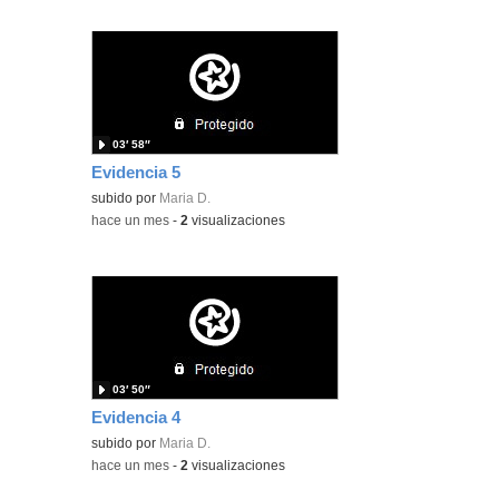
03′ 58″
Evidencia 5
subido por
Maria D.
-
hace un mes
-
2
visualizaciones
03′ 50″
Evidencia 4
subido por
Maria D.
-
hace un mes
-
2
visualizaciones