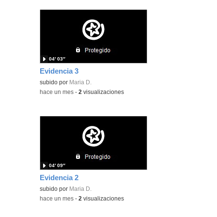
04′ 03″
Evidencia 3
subido por
Maria D.
-
hace un mes
-
2
visualizaciones
04′ 09″
Evidencia 2
subido por
Maria D.
-
hace un mes
-
2
visualizaciones