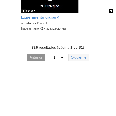
02′ 06″
Experimento grupo 4
Contenido educativo.
subido por
David L.
-
hace un año
-
2
visualizaciones
726
resultados (página
1
de
31
)
Anterior
Siguiente