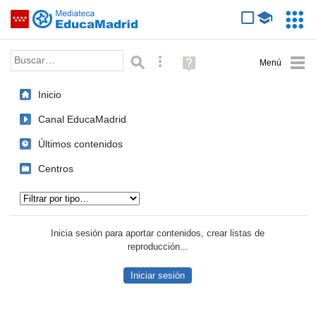
Mediateca de EducaMadrid
Saltar navegación
Servic
Educa
Palabra o frase:
Búsqueda avanzada
Ayuda
(en
ventana
Inicio
nueva)
Canal EducaMadrid
Últimos contenidos
Centros
Tipo de contenido:
Inicia sesión para aportar contenidos, crear listas de
reproducción...
Iniciar sesión