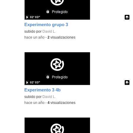
02′ 03″
Experimento grupo 3
Contenido educativo.
subido por
David L.
-
hace un año
-
2
visualizaciones
02′ 03″
Experimento 3 4b
Contenido educativo.
subido por
David L.
-
hace un año
-
4
visualizaciones