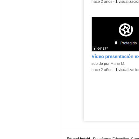
-
hace 2 años
-
1
visualizaci
00′ 17″
Contenido educativo.
subido por
Mario M.
-
hace 2 años
-
1
visualizaci