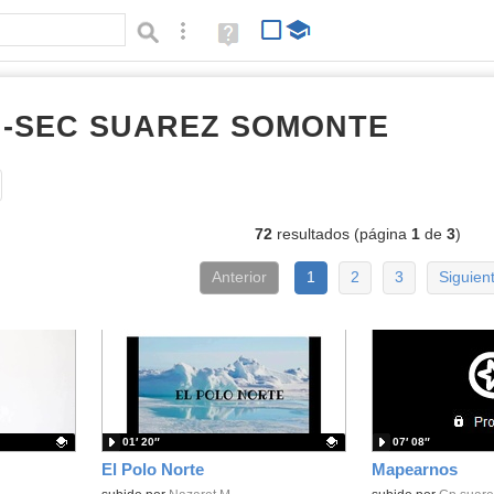
Búsqueda avanzada
Ayuda
(en
ventana
nueva)
RI-SEC SUAREZ SOMONTE
vídeos
Tipo de contenido:
72
resultados (página
1
de
3
)
Anterior
1
2
3
Siguien
01′ 20″
07′ 08″
El Polo Norte
Mapearnos