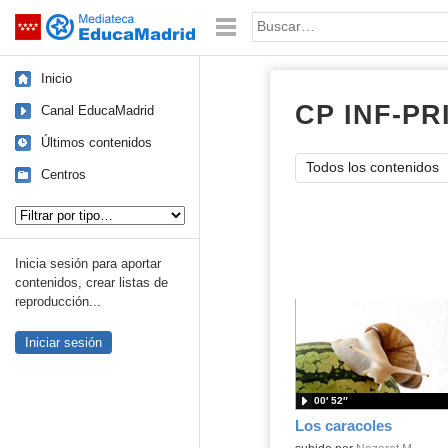
Mediateca de EducaMadrid
Saltar navegación
Palabra o frase:
Inicio
CP INF-P
Canal EducaMadrid
Últimos contenidos
Todos los contenidos
Centros
Tipo de contenido:
Inicia sesión para aportar
contenidos, crear listas de
reproducción...
Iniciar sesión
00′ 52″
Los caracoles