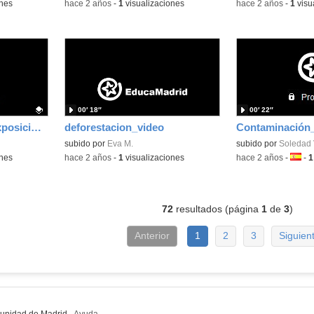
ones
-
hace 2 años
-
1
visualizaciones
-
hace 2 años
-
1
visu
00′ 18″
00′ 22″
Vídeo presentación exposición cambio redondo
deforestacion_video
Contaminación
subido por
Eva M.
subido por
Soledad 
ones
-
hace 2 años
-
1
visualizaciones
-
hace 2 años
-
Idiom
-
1
72
resultados (página
1
de
3
)
Anterior
1
2
3
Siguien