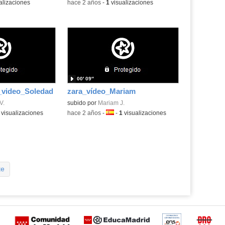
alizaciones
-
hace 2 años
-
1
visualizaciones
00′ 09″
_video_Soledad
zara_vídeo_Mariam
V.
subido por
Mariam J.
a:
visualizaciones
-
hace 2 años
-
Idioma:
-
1
visualizaciones
te