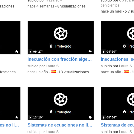
Contenido educativo.
subido por
Nazaret M.
subido por
Cp suar
cenicientos
izaciones
-
hace 4 semanas
-
8
visualizaciones
-
hace un mes
-
5
visu
09′ 27″
04′ 50″
Inecuación con fracción algebraica
Contenido educativo.
subido por
Laura S.
Contenido educativo
subido por
Laura S.
izaciones
-
hace un año
-
Idioma:
-
13
visualizaciones
-
hace un año
-
Idiom
-
1
13′ 19″
08′ 56″
Sistemas de ecuaciones no lineales_2
Sistemas de ecuaciones no lineales_2
Contenido educativo.
subido por
Laura S.
Contenido educativo
subido por
Laura S.