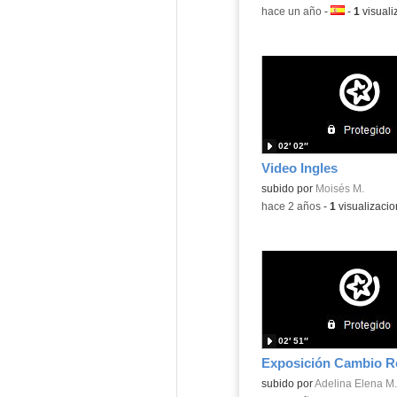
-
hace un año
-
Idioma:
-
1
visuali
02′ 02″
Video Ingles
Contenido educativo.
subido por
Moisés M.
-
hace 2 años
-
1
visualizaci
02′ 51″
Exposición Cambio 
subido por
Adelina Elena M.