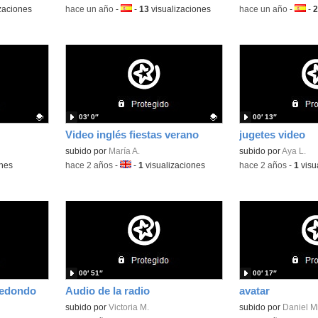
zaciones
-
hace un año
-
Idioma:
-
13
visualizaciones
-
hace un año
-
Idiom
-
2
03′ 0″
00′ 13″
Video inglés fiestas verano
jugetes video
Contenido educativo.
subido por
María A.
subido por
Aya L.
ones
-
hace 2 años
-
Idioma:
-
1
visualizaciones
-
hace 2 años
-
1
visu
00′ 51″
00′ 17″
Redondo
Audio de la radio
avatar
subido por
Victoria M.
Contenido educativo
subido por
Daniel Mi