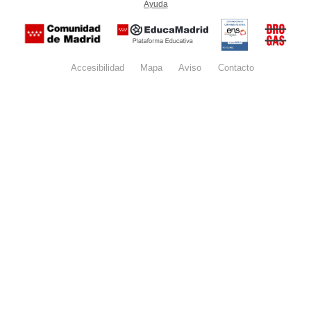
Ayuda
(en ventana nueva)
Certificación
Buzón
de
anónim
conformidad
del Pla
con el
Regiona
Esquema
contra l
Nacional de
Accesibilidad
Mapa
web
Aviso
legal
Contacto
Drogas 
Seguridad
la
(categoría
Comunid
MEDIA). El
de Madr
documento
se abrirá en
ventana
nueva.