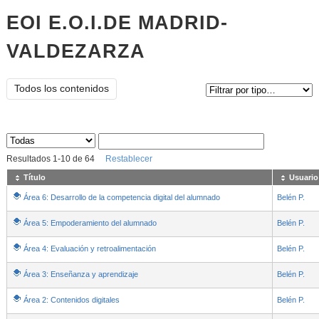
EOI E.O.I.DE MADRID-
VALDEZARZA
Tipo de contenido:
Todos los contenidos
Sus archivos
:
Resultados
1
-
10
de
64
Restablecer
Título
Usuario
Área 6: Desarrollo de la competencia digital del alumnado
Belén P.
Área 5: Empoderamiento del alumnado
Belén P.
Área 4: Evaluación y retroalimentación
Belén P.
Área 3: Enseñanza y aprendizaje
Belén P.
Área 2: Contenidos digitales
Belén P.