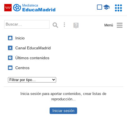
Mediateca de EducaMadrid
Saltar navegación
Servic
Educa
Palabra o frase:
Búsqueda avanzada
Ayuda
(en
ventana
Inicio
nueva)
Canal EducaMadrid
Últimos contenidos
Centros
Tipo de contenido:
Inicia sesión para aportar contenidos, crear listas de
reproducción...
Iniciar sesión