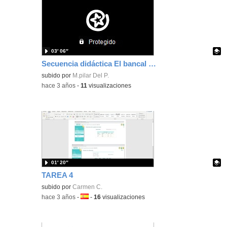
03′ 06″
Secuencia didáctica El bancal de los oradores
Contenido educativo.
subido por
M.pilar Del P.
-
hace 3 años
-
11
visualizaciones
01′ 20″
TAREA 4
Contenido educativo.
subido por
Carmen C.
-
hace 3 años
-
Idioma:
-
16
visualizaciones