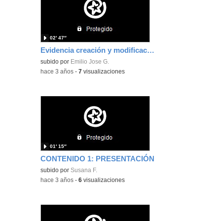
02′ 47″
Evidencia creación y modificación de contenidos educativos digitales
subido por
Emilio Jose G.
-
hace 3 años
-
7
visualizaciones
01′ 15″
CONTENIDO 1: PRESENTACIÓN
subido por
Susana F.
-
hace 3 años
-
6
visualizaciones