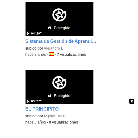
04′ 20″
Sistema de Gestión de Aprendizaje
subido por
Alejandro B.
-
hace 3 años
-
Idioma:
-
7
visualizaciones
03′ 27″
EL PRINCIPITO
Contenido educativo.
subido por
M.pilar Del P.
-
hace 3 años
-
9
visualizaciones