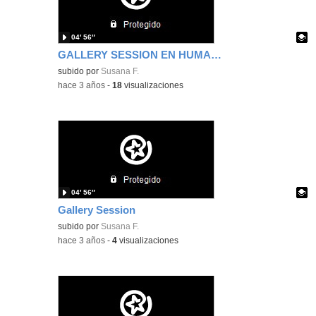
04′ 56″
GALLERY SESSION EN HUMANES
Contenido educativo.
subido por
Susana F.
-
hace 3 años
-
18
visualizaciones
04′ 56″
Gallery Session
Contenido educativo.
subido por
Susana F.
-
hace 3 años
-
4
visualizaciones