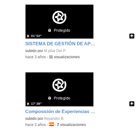
01′ 52″
SISTEMA DE GESTIÓN DE APRENDIZAJE
Contenido educativo.
subido por
M.pilar Del P.
-
hace 3 años
-
11
visualizaciones
17′ 38″
Composición de Experiencias Dependientes
Contenido educativo.
subido por
Alejandro B.
-
hace 3 años
-
Idioma:
-
7
visualizaciones