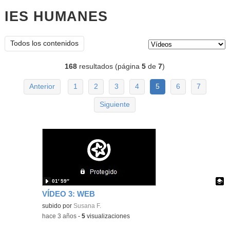
IES HUMANES
vídeos
Tipo de contenido:
Todos los contenidos
168
resultados (página
5
de
7
)
Anterior
1
2
3
4
5
6
7
Siguiente
01′ 59″
VÍDEO 3: WEB
Contenido educativo.
subido por
Susana F.
-
hace 3 años
-
5
visualizaciones