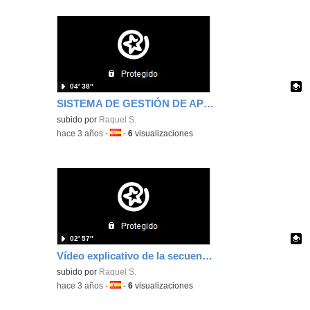
04′ 38″
SISTEMA DE GESTIÓN DE APRENDIZAJES Y EVALUACIÓN
Contenido educativo.
subido por
Raquel S.
-
hace 3 años
-
Idioma:
-
6
visualizaciones
02′ 57″
Vídeo explicativo de la secuencia didáctica: "Explorando el sistema solar"
Contenido educativo.
subido por
Raquel S.
-
hace 3 años
-
Idioma:
-
6
visualizaciones