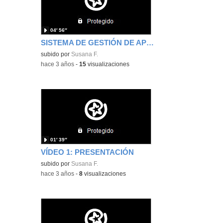
04′ 56″
SISTEMA DE GESTIÓN DE APRENDIZAJE Y EVALUACIÓN
subido por
Susana F.
-
hace 3 años
-
15
visualizaciones
01′ 39″
VÍDEO 1: PRESENTACIÓN
subido por
Susana F.
-
hace 3 años
-
8
visualizaciones