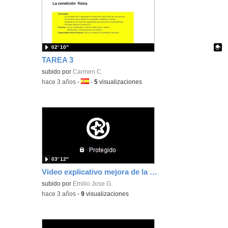
02′ 10″
TAREA 3
Contenido educativo.
subido por
Carmen C.
-
hace 3 años
-
Idioma:
-
5
visualizaciones
03′ 12″
Video explicativo mejora de la accesibilidad en Classroom.
subido por
Emilio Jose G.
-
hace 3 años
-
9
visualizaciones