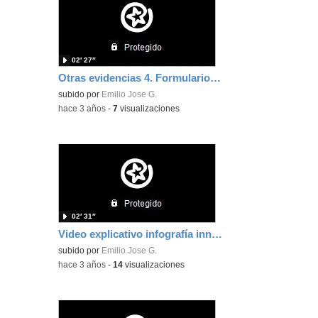
02′ 27″
Otras evidencias 4. Formularios de EducaMadrid
subido por
Emilio Jose G.
-
hace 3 años
-
7
visualizaciones
02′ 31″
Video explicativo infografía innovación
subido por
Emilio Jose G.
-
hace 3 años
-
14
visualizaciones