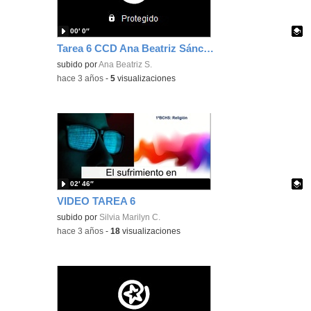
00′ 0″
Tarea 6 CCD Ana Beatriz Sánchez Martín.
Contenido educativo.
subido por
Ana Beatriz S.
-
hace 3 años
-
5
visualizaciones
02′ 46″
VIDEO TAREA 6
Contenido educativo.
subido por
Silvia Marilyn C.
-
hace 3 años
-
18
visualizaciones