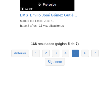
04′ 59″
LMS_Emilio José Gómez Gutiérrez
subido por
Emilio Jose G.
-
hace 3 años
-
13
visualizaciones
168
resultados (página
5
de
7
)
Anterior
1
2
3
4
5
6
7
Siguiente