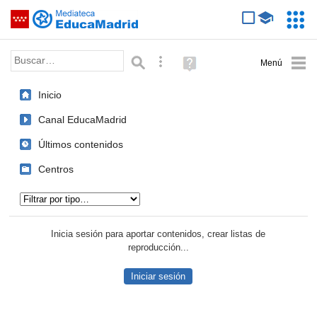
Mediateca de EducaMadrid
Saltar navegación
Servic
Educa
Palabra o frase:
Búsqueda avanzada
Ayuda
(en
ventana
Inicio
nueva)
Canal EducaMadrid
Últimos contenidos
Centros
Tipo de contenido:
Inicia sesión para aportar contenidos, crear listas de
reproducción...
Iniciar sesión