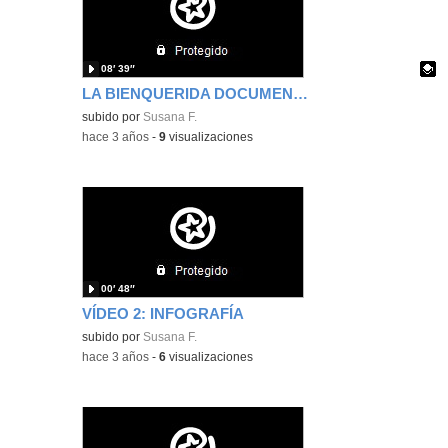
08′ 39″
LA BIENQUERIDA DOCUMENTAL CON SUBTÍTULOS
Contenido educativo.
subido por
Susana F.
-
hace 3 años
-
9
visualizaciones
00′ 48″
VÍDEO 2: INFOGRAFÍA
subido por
Susana F.
-
hace 3 años
-
6
visualizaciones