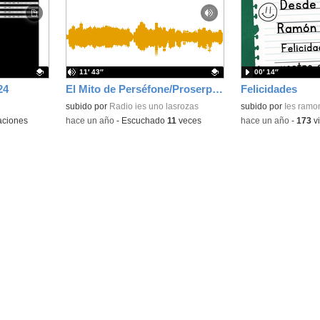
la
la
ubicación
ubicación
de la
de la
búsqueda
búsqueda
11′ 43″
00′ 14″
24
El Mito de Perséfone/Proserpina
Felicidades
Contenido educativo.
subido por
Radio ies uno lasrozas
subido por
Ies ramo
aciones
-
hace un año
-
Escuchado
11
veces
-
hace un año
-
173
vi