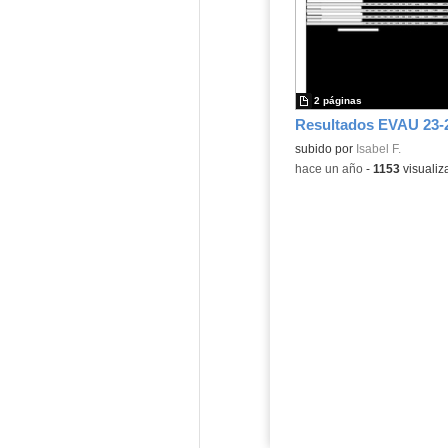
2 páginas
Resultados EVAU 23-
Contenido educativo.
subido por
Isabel F.
-
hace un año
-
1153
visualiz