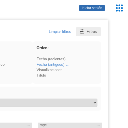
Servic
Iniciar sesión
Educa
Limpiar filtros
Filtros
Orden:
Fecha (recientes)
ico
Fecha (antiguos)
Visualizaciones
Título
Mostrar
…
Mostrar
…
 en:
Encontrado «EvAU» en:
Tags