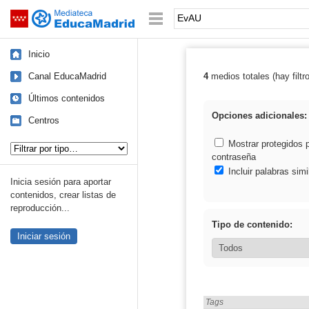
Mediateca de EducaMadrid
Saltar navegación
Palabra o frase:
Inicio
Canal EducaMadrid
4
medios totales (hay filtr
Resultados de:
Últimos contenidos
Opciones adicionales:
Centros
Tipo de contenido:
Mostrar protegidos 
contraseña
Incluir palabras simi
Inicia sesión para aportar
contenidos, crear listas de
reproducción...
Tipo de contenido:
Iniciar sesión
Encontrado «EvAU» en:
Tags