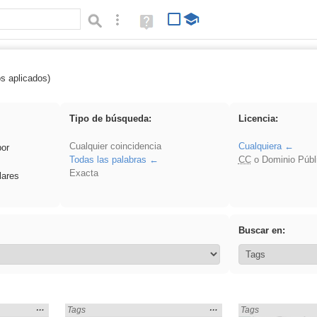
Búsqueda avanzada
Ayuda
(en
ventana
nueva)
os aplicados)
 EvAU
Tipo de búsqueda:
Licencia:
Cualquier coincidencia
Cualquiera
por
Todas las palabras
CC
o Dominio Públ
Exacta
lares
Buscar en:
Mostrar
…
Mostrar
…
Encontrado «EvAU» en:
Tags
Encontrado «EvAU»
Tags