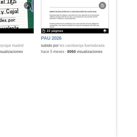
la
la
ubicación
ubicación
de la
de la
búsqueda
búsqueda
22 páginas
PAU 2026
nycajal madrid
Contenido educativo.
subido por
Ies carobaroja fuenlabrada
sualizaciones
-
hace 5 meses
-
8060
visualizaciones