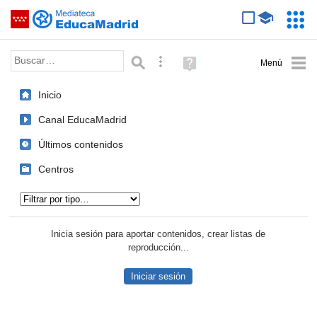
Mediateca de EducaMadrid
Saltar navegación
Servic
Educa
Palabra o frase:
Búsqueda avanzada
Ayuda
(en
ventana
Inicio
nueva)
Canal EducaMadrid
Últimos contenidos
Centros
Tipo de contenido:
Inicia sesión para aportar contenidos, crear listas de
reproducción...
Iniciar sesión