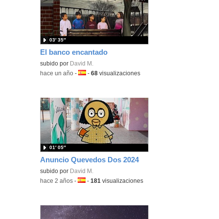
03′ 35″
El banco encantado
subido por
David M.
-
hace un año
-
Idioma:
-
68
visualizaciones
01′ 05″
Anuncio Quevedos Dos 2024
subido por
David M.
-
hace 2 años
-
Idioma:
-
181
visualizaciones