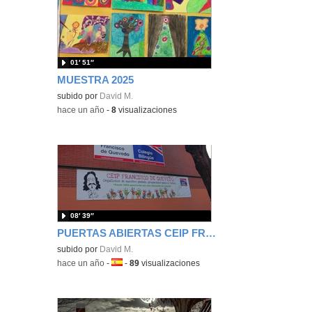
01′ 51″
MUESTRA 2025
subido por
David M.
-
hace un año
-
8
visualizaciones
08′ 39″
PUERTAS ABIERTAS CEIP FRANCISCO DE QUEVEDO 24-25
subido por
David M.
-
hace un año
-
Idioma:
-
89
visualizaciones