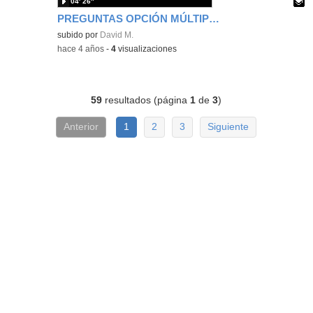
04′ 26″
PREGUNTAS OPCIÓN MÚLTIPLE
Contenido educativo.
subido por
David M.
-
hace 4 años
-
4
visualizaciones
59
resultados (página
1
de
3
)
Anterior
1
2
3
Siguiente