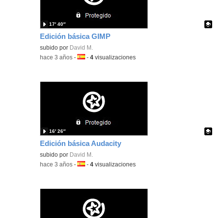
17′ 40″
Edición básica GIMP
Contenido educativo.
subido por
David M.
-
hace 3 años
-
Idioma:
-
4
visualizaciones
16′ 26″
Edición básica Audacity
Contenido educativo.
subido por
David M.
-
hace 3 años
-
Idioma:
-
4
visualizaciones