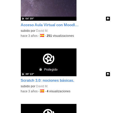
04′ 39″
Acceso Aula Virtual con Moodle y navegador
Contenido educativo.
subido por
David M.
-
hace 3 años
-
Idioma:
-
251
visualizaciones
39′ 13″
Scratch 3.0: nociones básicas.
Contenido educativo.
subido por
David M.
-
hace 3 años
-
Idioma:
-
4
visualizaciones