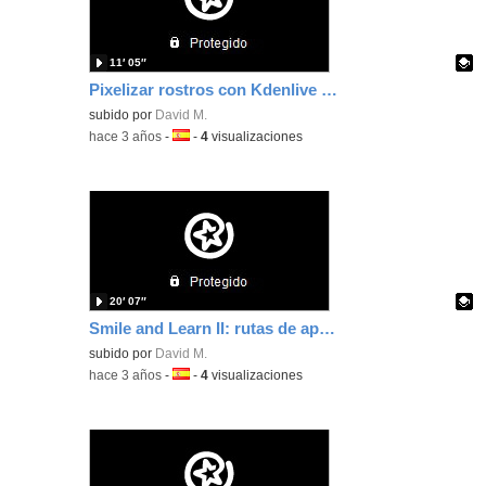
11′ 05″
Pixelizar rostros con Kdenlive versión 22
Contenido educativo.
subido por
David M.
-
hace 3 años
-
Idioma:
-
4
visualizaciones
20′ 07″
Smile and Learn II: rutas de aprendizaje
Contenido educativo.
subido por
David M.
-
hace 3 años
-
Idioma:
-
4
visualizaciones