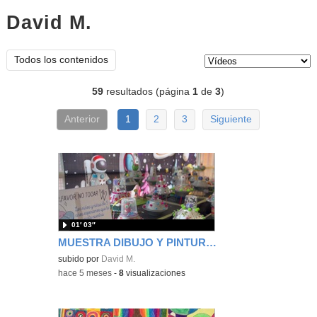
David M.
vídeos
Tipo de contenido:
Todos los contenidos
59
resultados (página
1
de
3
)
Anterior
1
2
3
Siguiente
01′ 03″
MUESTRA DIBUJO Y PINTURA 2025-26 CEIP FRANCISCO DE QUEVEDO
subido por
David M.
-
hace 5 meses
-
8
visualizaciones