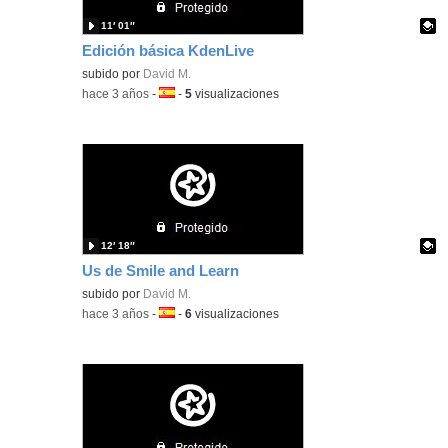
11′ 01″
Edición básica KdenLive
Contenido educativo.
subido por
David M.
-
hace 3 años
-
Idioma:
-
5
visualizaciones
12′ 18″
Us de Smile and Learn
Contenido educativo.
subido por
David M.
-
hace 3 años
-
Idioma:
-
6
visualizaciones