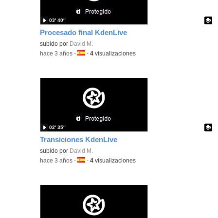
03′ 40″
Procesado final KdenLive
Contenido educativo.
subido por
David M.
-
hace 3 años
-
Idioma:
-
4
visualizaciones
02′ 35″
Transiciones KdenLive
Contenido educativo.
subido por
David M.
-
hace 3 años
-
Idioma:
-
4
visualizaciones