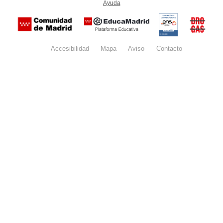
Ayuda
(en ventana nueva)
Certificación
Buzón
de
anónim
conformidad
del Pla
con el
Regiona
Esquema
contra l
Nacional de
Accesibilidad
Mapa
web
Aviso
legal
Contacto
Drogas 
Seguridad
la
(categoría
Comunid
MEDIA). El
de Madr
documento
se abrirá en
ventana
nueva.