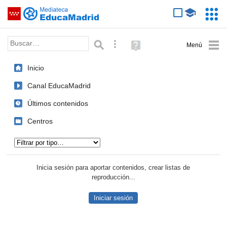
Mediateca de EducaMadrid
Saltar navegación
Servic
Educa
Palabra o frase:
Búsqueda avanzada
Ayuda
(en
ventana
Inicio
nueva)
Canal EducaMadrid
Últimos contenidos
Centros
Tipo de contenido:
Inicia sesión para aportar contenidos, crear listas de
reproducción...
Iniciar sesión