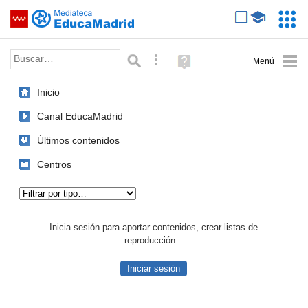
Mediateca de EducaMadrid
Saltar navegación
Servic
Educa
Palabra o frase:
Búsqueda avanzada
Ayuda
(en
ventana
Inicio
nueva)
Canal EducaMadrid
Últimos contenidos
Centros
Tipo de contenido:
Inicia sesión para aportar contenidos, crear listas de
reproducción...
Iniciar sesión