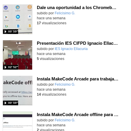
Dale una oportunidad a los Chromebooks y utiliza un proyector para realizar talleres si no tienes pantallas táctiles
Contenido educativo.
subido por
Felicisimo G.
-
hace una semana
17
visualizaciones
00′ 59″
Presentación IES CIFPD Ignacio Ellacuría
Contenido educativo.
subido por
IES Ignacio Ellacuria
-
hace una semana
5
visualizaciones
02′ 52″
Instala MakeCode Arcade para trabajar offline en tu tablet, ordenador, Chromebook
Contenido educativo.
subido por
Felicisimo G.
-
hace una semana
14
visualizaciones
00′ 59″
Instala MakeCode Arcade offline para programar grandes juegos sin necesidad de Internet
Contenido educativo.
subido por
Felicisimo G.
-
hace una semana
2
visualizaciones