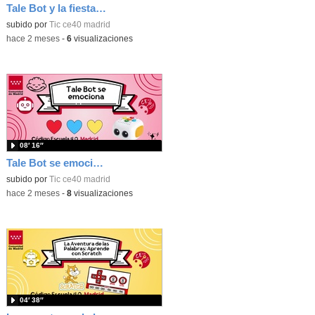
Tale Bot y la fiesta de Halloween
subido por
Tic ce40 madrid
-
hace 2 meses
-
6
visualizaciones
08′ 16″
Tale Bot se emociona
subido por
Tic ce40 madrid
-
hace 2 meses
-
8
visualizaciones
04′ 38″