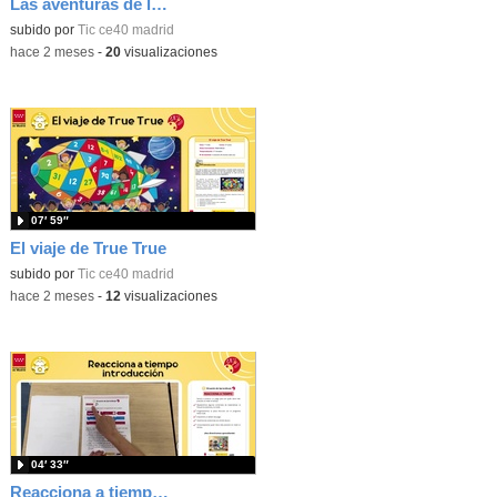
Las aventuras de la palabras. Aprende con Scratch
subido por
Tic ce40 madrid
-
hace 2 meses
-
20
visualizaciones
07′ 59″
El viaje de True True
subido por
Tic ce40 madrid
-
hace 2 meses
-
12
visualizaciones
04′ 33″
Reacciona a tiempo: programación y reflejos con Micro:bit