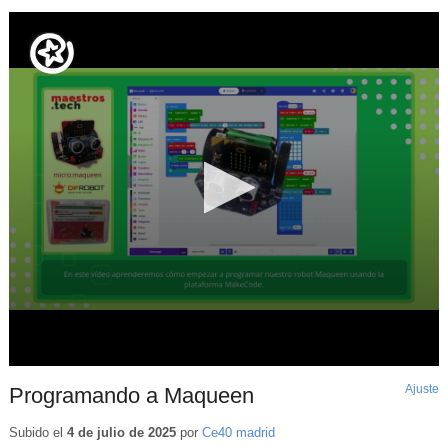
Ajuste
d
Programando a Maqueen
p
Subido el
4 de julio de 2025
por
Ce40 madrid