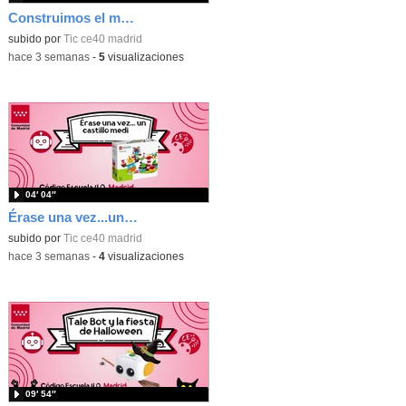
Construimos el mundo con Lego
subido por
Tic ce40 madrid
-
hace 3 semanas
-
5
visualizaciones
04′ 04″
Érase una vez...un castillo medieval
subido por
Tic ce40 madrid
-
hace 3 semanas
-
4
visualizaciones
09′ 54″