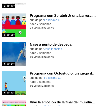
02′ 07″
Programa con Scratch Jr una barrera que se desplaza para dar sensación de movimiento
Contenido educativo.
subido por
Felicisimo G.
-
hace 2 semanas
23
visualizaciones
06′ 50″
Nave a punto de despegar
Contenido educativo.
subido por
José Ignacio G.
-
hace 2 semanas
10
visualizaciones
00′ 24″
Programa con Octostudio, un juego de 4 personajes ganando la copa del mundo saltando y esquivando rivales.
Contenido educativo.
subido por
Felicisimo G.
-
hace 2 semanas
10
visualizaciones
10′ 41″
Vive la emoción de la final del mundial programando con Scratch, un juego de toques y esquivar contrarios