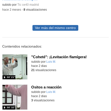
subido por
Tic ce40 madrid
-
hace 2 meses
-
8
visualizaciones
Ver más del mismo centro
Contenidos relacionados:
"Coheté": ¡Levitación flamígera!
Contenido educativo.
subido por
Luis M.
-
hace 2 dias
21
visualizaciones
00′ 21″
Ositos a reacción
Contenido educativo.
subido por
Luis M.
-
hace 2 dias
3
visualizaciones
00′ 32″