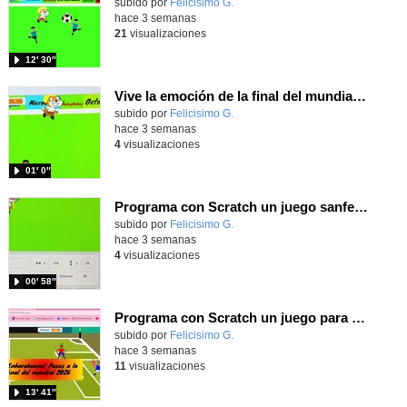
Contenido educativo.
subido por
Felicisimo G.
-
hace 3 semanas
21
visualizaciones
12′ 30″
Vive la emoción de la final del mundial 2026, programando con Scratch un juego de toques.
Contenido educativo.
subido por
Felicisimo G.
-
hace 3 semanas
4
visualizaciones
01′ 0″
Programa con Scratch un juego sanferminero con Mikel Merino evitando toros y dando toques al balón.
Contenido educativo.
subido por
Felicisimo G.
-
hace 3 semanas
4
visualizaciones
00′ 58″
Programa con Scratch un juego para vivir la emoción de los centros desde la banda de España
Contenido educativo.
subido por
Felicisimo G.
-
hace 3 semanas
11
visualizaciones
13′ 41″