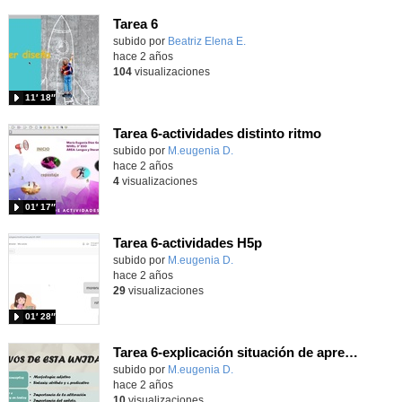
Tarea 6
Contenido educativo.
subido por
Beatriz Elena E.
-
hace 2 años
104
visualizaciones
11′ 18″
Tarea 6-actividades distinto ritmo
Contenido educativo.
subido por
M.eugenia D.
-
hace 2 años
4
visualizaciones
01′ 17″
Tarea 6-actividades H5p
Contenido educativo.
subido por
M.eugenia D.
-
hace 2 años
29
visualizaciones
01′ 28″
Tarea 6-explicación situación de aprendizaje
Contenido educativo.
subido por
M.eugenia D.
-
hace 2 años
10
visualizaciones