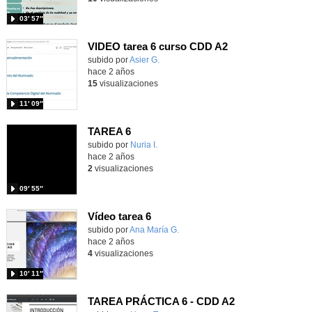
03′ 57″
VIDEO tarea 6 curso CDD A2
Contenido educativo.
subido por
Asier G.
-
hace 2 años
15
visualizaciones
11′ 09″
TAREA 6
Contenido educativo.
subido por
Nuria I.
-
hace 2 años
2
visualizaciones
09′ 55″
Vídeo tarea 6
Contenido educativo.
subido por
Ana María G.
-
hace 2 años
4
visualizaciones
10′ 11″
TAREA PRÁCTICA 6 - CDD A2