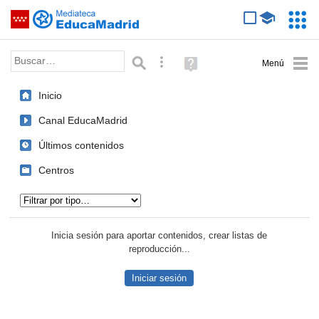
Mediateca de EducaMadrid
Saltar navegación
Servic
Educa
Palabra o frase:
Búsqueda avanzada
Ayuda
(en
ventana
Inicio
nueva)
Canal EducaMadrid
Últimos contenidos
Centros
Tipo de contenido:
Inicia sesión para aportar contenidos, crear listas de
reproducción...
Iniciar sesión