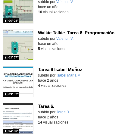
Contenido educativo.
subido por
Valentín V.
-
hace un año
10
visualizaciones
06′ 08″
Walkie Talkie. Tarea 6. Programación del pulsador PTT
Contenido educativo.
subido por
Valentín V.
-
hace un año
5
visualizaciones
03′ 57″
Tarea 6 Isabel Muñoz
Contenido educativo.
subido por
Isabel Maria M.
-
hace 2 años
4
visualizaciones
03′ 57″
Tarea 6.
Contenido educativo.
subido por
Jorge B.
-
hace 2 años
14
visualizaciones
04′ 25″