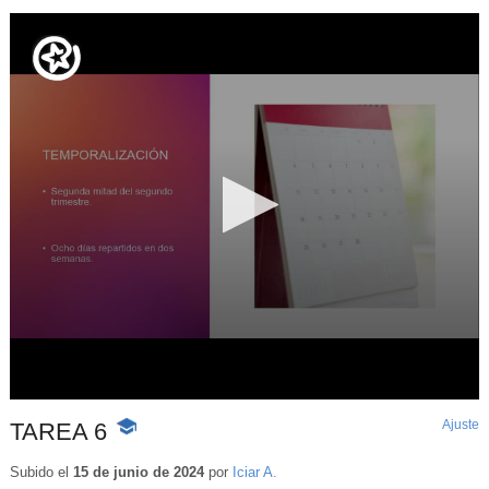
Ajuste
d
TAREA 6
-
p
Contenido
educativo
Subido el
15 de junio de 2024
por
Iciar A.