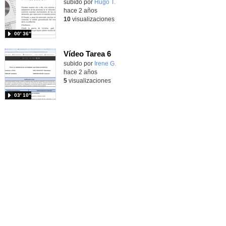
Contenido educativo.
subido por
Hugo T.
-
hace 2 años
10
visualizaciones
00′ 36″
Vídeo Tarea 6
Contenido educativo.
subido por
Irene G.
-
hace 2 años
5
visualizaciones
03′ 10″