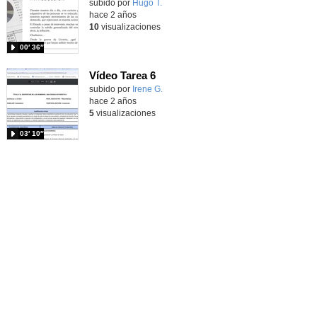
Contenido educativo.
subido por
Hugo T.
-
hace 2 años
10
visualizaciones
00′ 36″
Vídeo Tarea 6
Contenido educativo.
subido por
Irene G.
-
hace 2 años
5
visualizaciones
03′ 10″