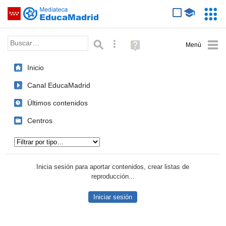
Mediateca de EducaMadrid
Saltar navegación
Servic
Educa
Palabra o frase:
Búsqueda avanzada
Ayuda
(en
ventana
Inicio
nueva)
Canal EducaMadrid
Últimos contenidos
Centros
Tipo de contenido:
Inicia sesión para aportar contenidos, crear listas de
reproducción...
Iniciar sesión