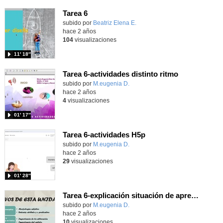
Tarea 6
Contenido educativo.
subido por
Beatriz Elena E.
-
hace 2 años
104
visualizaciones
11′ 18″
Tarea 6-actividades distinto ritmo
Contenido educativo.
subido por
M.eugenia D.
-
hace 2 años
4
visualizaciones
01′ 17″
Tarea 6-actividades H5p
Contenido educativo.
subido por
M.eugenia D.
-
hace 2 años
29
visualizaciones
01′ 28″
Tarea 6-explicación situación de aprendizaje
Contenido educativo.
subido por
M.eugenia D.
-
hace 2 años
10
visualizaciones