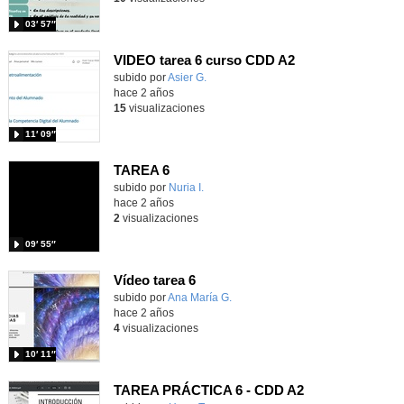
03′ 57″
VIDEO tarea 6 curso CDD A2
Contenido educativo.
subido por
Asier G.
-
hace 2 años
15
visualizaciones
11′ 09″
TAREA 6
Contenido educativo.
subido por
Nuria I.
-
hace 2 años
2
visualizaciones
09′ 55″
Vídeo tarea 6
Contenido educativo.
subido por
Ana María G.
-
hace 2 años
4
visualizaciones
10′ 11″
TAREA PRÁCTICA 6 - CDD A2