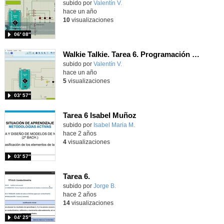
Contenido educativo.
subido por
Valentín V.
-
hace un año
10
visualizaciones
06′ 08″
Walkie Talkie. Tarea 6. Programación del pulsador PTT
Contenido educativo.
subido por
Valentín V.
-
hace un año
5
visualizaciones
03′ 57″
Tarea 6 Isabel Muñoz
Contenido educativo.
subido por
Isabel Maria M.
-
hace 2 años
4
visualizaciones
03′ 57″
Tarea 6.
Contenido educativo.
subido por
Jorge B.
-
hace 2 años
14
visualizaciones
04′ 25″