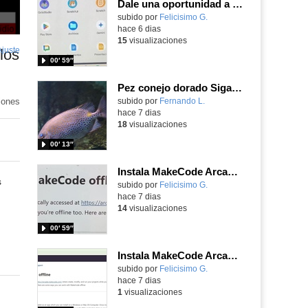
Dale una oportunidad a los Chromebooks y utiliza un proyector para realizar talleres si no tienes pantallas táctiles
Contenido educativo.
subido por
Felicisimo G.
-
hace 6 dias
15
visualizaciones
Ajuste
de
los
00′ 59″
pantalla
Pez conejo dorado Siganus guttatus (Bloch, 1786)
iones
Contenido educativo.
subido por
Fernando L.
-
hace 7 dias
18
visualizaciones
00′ 13″
Instala MakeCode Arcade para trabajar offline en tu tablet, ordenador, Chromebook
s
Contenido educativo.
subido por
Felicisimo G.
-
hace 7 dias
14
visualizaciones
00′ 59″
Instala MakeCode Arcade offline para programar grandes juegos sin necesidad de Internet
Contenido educativo.
subido por
Felicisimo G.
-
hace 7 dias
1
visualizaciones