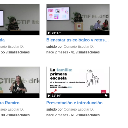
35′ 57″
da
Bienestar psicológico y retos educativos de las familias de la Comunidad de Madrid
sejo Escolar D.
subido por
Consejo Escolar D.
-
55
visualizaciones
-
hace 2 meses
-
41
visualizaciones
21′ 36″
ra Ramiro
Presentación e introducción
sejo Escolar D.
Contenido educativo.
subido por
Consejo Escolar D.
-
90
visualizaciones
-
hace 2 meses
-
61
visualizaciones