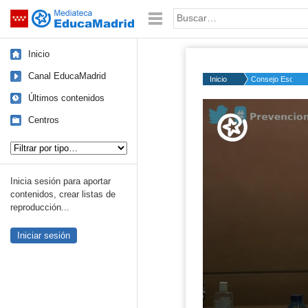
Mediateca de EducaMadrid
Saltar navegación
Palabra o frase:
Inicio
Canal EducaMadrid
Inicio
Consejo Escolar
Últimos contenidos
Volume
50%
Centros
Tipo de contenido:
Inicia sesión para aportar
contenidos, crear listas de
reproducción...
Iniciar sesión