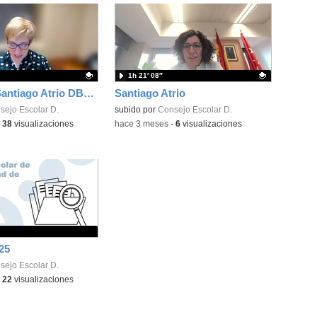
1h 21′ 08″
Entrevista Santiago Atrio DBTS17
Santiago Atrio
ativo.
sejo Escolar D.
Contenido educativo.
subido por
Consejo Escolar D.
-
38
visualizaciones
-
hace 3 meses
-
6
visualizaciones
25
sejo Escolar D.
-
22
visualizaciones