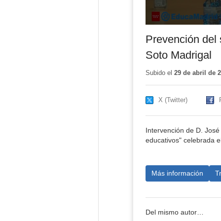
Prevención del 
Soto Madrigal
Subido el
29 de abril de 
X (Twitter)
Intervención de D. José
educativos" celebrada e
Más información
T
Del mismo autor…