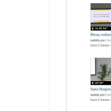
1h 08′ 54″
Mesa redon
subido por
Con
-
hace 2 meses
43′ 25″
Sara Nogue
subido por
Con
-
hace 2 meses