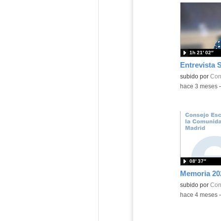
1h 21′ 02″
Contenido educ
subido por
Con
-
hace 3 meses
08′ 37″
Memoria 20
subido por
Con
-
hace 4 meses