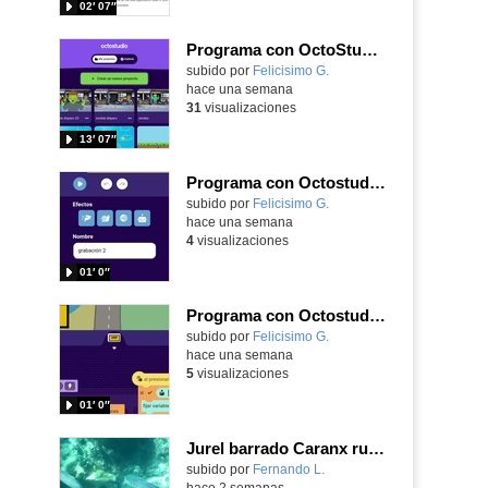
02′ 07″
Programa con OctoStudio, un juego de disparos contra Zombies con un cargador basado en el House of the dead
Contenido educativo.
subido por
Felicisimo G.
-
hace una semana
31
visualizaciones
13′ 07″
Programa con Octostudio, una animación utilizando la cámara para una foto y audio y texto para comunicar.
Contenido educativo.
subido por
Felicisimo G.
-
hace una semana
4
visualizaciones
01′ 0″
Programa con Octostudio, un juego de Educación Víal cruzando un paso de cebra.
Contenido educativo.
subido por
Felicisimo G.
-
hace una semana
5
visualizaciones
01′ 0″
Jurel barrado Caranx ruber (Bloch, 1793)
Contenido educativo.
subido por
Fernando L.
-
hace 2 semanas