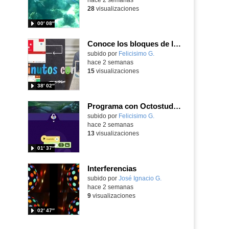
28
visualizaciones
00′ 08″
Conoce los bloques de la app Octostudio, gratuito, offline y para tu tablet y móvil - Contenido educativo
Contenido educativo.
subido por
Felicisimo G.
-
hace 2 semanas
15
visualizaciones
38′ 02″
Programa con Octostudio de un modo sencillo, offline y gratuito
Contenido educativo.
subido por
Felicisimo G.
-
hace 2 semanas
13
visualizaciones
01′ 37″
Interferencias
Contenido educativo.
subido por
José Ignacio G.
-
hace 2 semanas
9
visualizaciones
02′ 47″