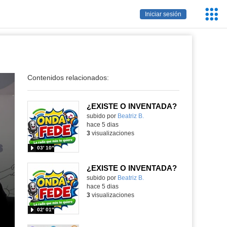
Servic
Iniciar sesión
Educa
Contenidos relacionados:
¿EXISTE O INVENTADA?
Contenido educativo.
subido por
Beatriz B.
-
hace 5 dias
3
visualizaciones
03′ 10″
¿EXISTE O INVENTADA?
Contenido educativo.
subido por
Beatriz B.
-
hace 5 dias
3
visualizaciones
02′ 01″