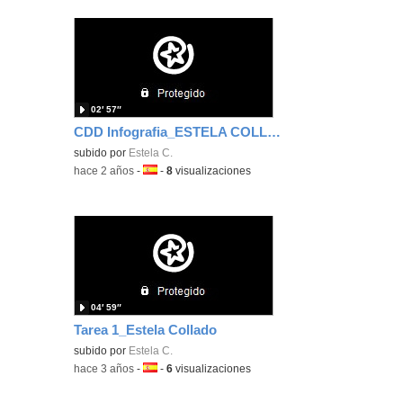
02′ 57″
CDD Infografia_ESTELA COLLADO
subido por
Estela C.
-
hace 2 años
-
Idioma:
-
8
visualizaciones
04′ 59″
Tarea 1_Estela Collado
subido por
Estela C.
-
hace 3 años
-
Idioma:
-
6
visualizaciones