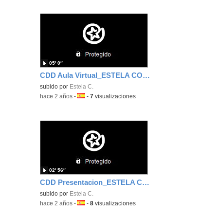
05′ 0″
CDD Aula Virtual_ESTELA COLLADO
subido por
Estela C.
-
hace 2 años
-
Idioma:
-
7
visualizaciones
02′ 56″
CDD Presentacion_ESTELA COLLADO
subido por
Estela C.
-
hace 2 años
-
Idioma:
-
8
visualizaciones