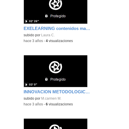
02′ 26″
EXELEARNING contenidos matemáticas
subido por
Laura C.
-
hace 3 años
-
4
visualizaciones
03′ 0″
INNOVACION METODOLOGICA.Maria Carmen Martin
subido por
M.carmen M.
-
hace 3 años
-
6
visualizaciones