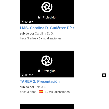
03′ 39″
LMS- Carolina D. Gutiérrez Díez
subido por
Carolina D. G.
-
hace 3 años
-
6
visualizaciones
02′ 59″
TAREA 2: Presentación
Contenido educativo.
subido por
Estela C.
-
hace 3 años
-
Idioma:
-
10
visualizaciones