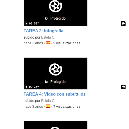
02′ 52″
TAREA 2: Infografía
Contenido educativo.
subido por
Estela C.
-
hace 3 años
-
Idioma:
-
5
visualizaciones
02′ 35″
TAREA 4: Video con subtítulos
Contenido educativo.
subido por
Estela C.
-
hace 3 años
-
Idioma:
-
7
visualizaciones