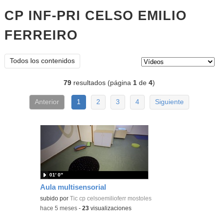
CP INF-PRI CELSO EMILIO
FERREIRO
vídeos
Tipo de contenido:
Todos los contenidos
79
resultados (página
1
de
4
)
Anterior
1
2
3
4
Siguiente
01′ 0″
Aula multisensorial
subido por
Tic cp celsoemilioferr mostoles
-
hace 5 meses
-
23
visualizaciones