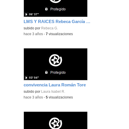
06′ 37″
LMS Y RAICES Rebeca García Chavarrias
subido por
Rebeca G.
-
hace 3 años
-
7
visualizaciones
03′ 04″
convivencia Laura Román Tore
subido por
Laura Isabel R.
-
hace 3 años
-
5
visualizaciones