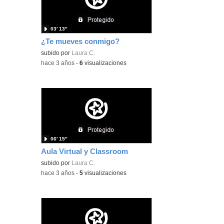
03′ 13″
¿Te mueves conmigo?
subido por
Laura C.
-
hace 3 años
-
6
visualizaciones
06′ 15″
Aula Virtual y Classroom
subido por
Laura C.
-
hace 3 años
-
5
visualizaciones