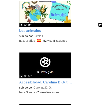
02′ 35″
Los animales
Contenido educativo.
subido por
Estela C.
-
hace 3 años
-
Idioma:
-
52
visualizaciones
02′ 04″
Accesibilidad. Carolina D Gutiérrez Díez
subido por
Carolina D. G.
-
hace 3 años
-
7
visualizaciones