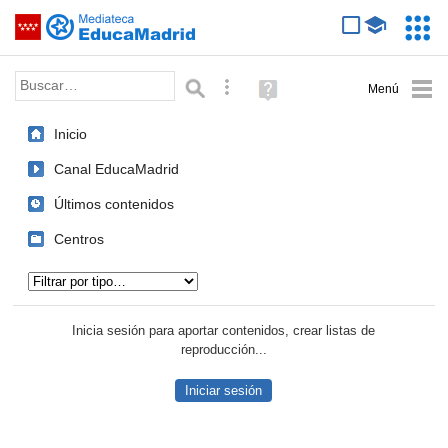
Mediateca de EducaMadrid
Saltar navegación
Servic
Educa
Palabra o frase:
Búsqueda avanzada
Ayuda
(en
ventana
Inicio
nueva)
Canal EducaMadrid
Últimos contenidos
Centros
Tipo de contenido:
Inicia sesión para aportar contenidos, crear listas de
reproducción...
Iniciar sesión