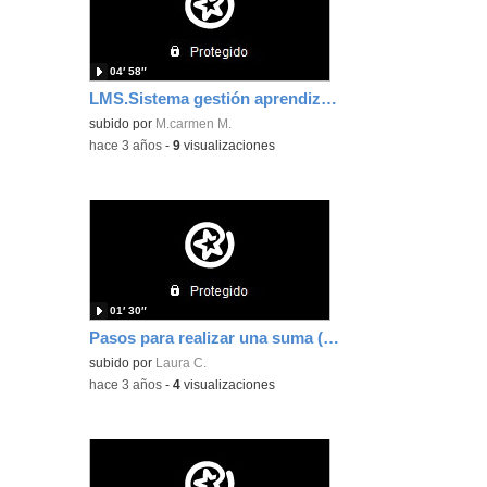
04′ 58″
LMS.Sistema gestión aprendizaje.Maria Carmen Martin Garcia
subido por
M.carmen M.
-
hace 3 años
-
9
visualizaciones
01′ 30″
Pasos para realizar una suma (Subtitulos y LSE)
subido por
Laura C.
-
hace 3 años
-
4
visualizaciones