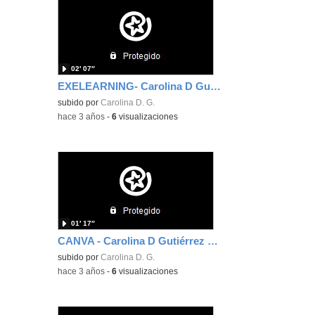
02′ 07″
EXELEARNING- Carolina D Gutiérrez Díez
subido por
Carolina D. G.
-
hace 3 años
-
6
visualizaciones
01′ 17″
CANVA - Carolina D Gutiérrez Díez
subido por
Carolina D. G.
-
hace 3 años
-
6
visualizaciones