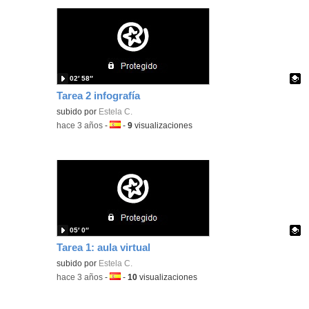
02′ 58″
Tarea 2 infografía
Contenido educativo.
subido por
Estela C.
-
hace 3 años
-
Idioma:
-
9
visualizaciones
05′ 0″
Tarea 1: aula virtual
Contenido educativo.
subido por
Estela C.
-
hace 3 años
-
Idioma:
-
10
visualizaciones