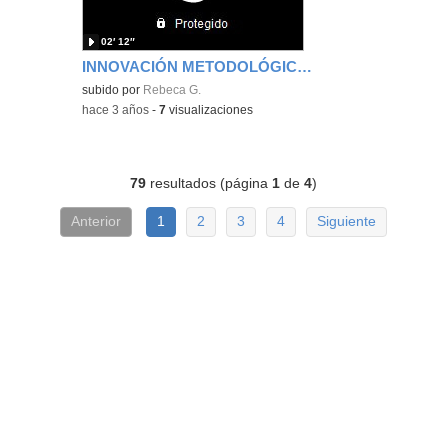
02′ 12″
INNOVACIÓN METODOLÓGICA. Rebeca García Chavarrias
subido por
Rebeca G.
-
hace 3 años
-
7
visualizaciones
79
resultados (página
1
de
4
)
Anterior
1
2
3
4
Siguiente