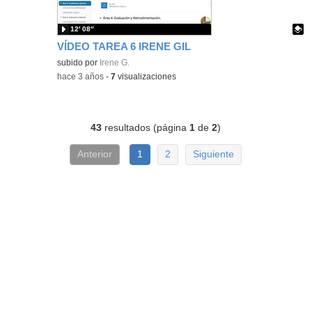
12′ 08″
VÍDEO TAREA 6 IRENE GIL
Contenido educativo.
subido por
Irene G.
-
hace 3 años
-
7
visualizaciones
43
resultados (página
1
de
2
)
Anterior
1
2
Siguiente