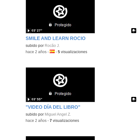
03′ 27″
SMILE AND LEARN ROCIO
Contenido educativo.
subido por
Rocã­o J.
-
hace 2 años
-
Idioma:
-
5
visualizaciones
03′ 55″
"VIDEO DÍA DEL LIBRO"
Contenido educativo.
subido por
Miguel Angel Z.
-
hace 2 años
-
7
visualizaciones