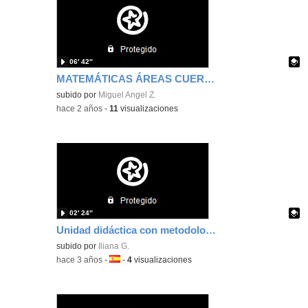
06′ 42″
MATEMÁTICAS ÁREAS CUERPOS REDONDOS
Contenido educativo.
subido por
Miguel Angel Z.
-
hace 2 años
-
11
visualizaciones
02′ 24″
Unidad didáctica con metodologías activas
Contenido educativo.
subido por
Iliana G.
-
hace 3 años
-
Idioma:
-
4
visualizaciones