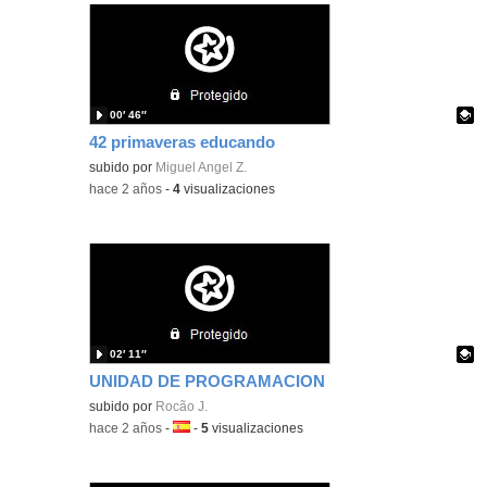
00′ 46″
42 primaveras educando
Contenido educativo.
subido por
Miguel Angel Z.
-
hace 2 años
-
4
visualizaciones
02′ 11″
UNIDAD DE PROGRAMACION
Contenido educativo.
subido por
Rocã­o J.
-
hace 2 años
-
Idioma:
-
5
visualizaciones