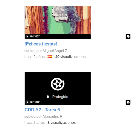
04′ 02″
!Felices fiestas!
Contenido educativo.
subido por
Miguel Angel Z.
-
hace 2 años
-
Idioma:
-
40
visualizaciones
07′ 08″
CDD A2 - Tarea 6
Contenido educativo.
subido por
Mercedes R.
-
hace 2 años
-
8
visualizaciones