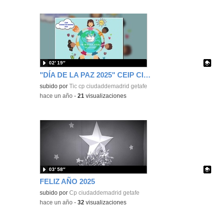
02′ 19″
"DÍA DE LA PAZ 2025" CEIP CIUDAD DE MADRID
Contenido educativo.
subido por
Tic cp ciudaddemadrid getafe
-
hace un año
-
21
visualizaciones
03′ 58″
FELIZ AÑO 2025
Contenido educativo.
subido por
Cp ciudaddemadrid getafe
-
hace un año
-
32
visualizaciones