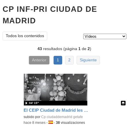
CP INF-PRI CIUDAD DE
MADRID
vídeos
Tipo de contenido:
Todos los contenidos
43
resultados (página
1
de
2
)
Anterior
1
2
Siguiente
04′ 15″
El CEIP Ciudad de Madrid les desea !Felices Fiestas!
Contenido educativo.
subido por
Cp ciudaddemadrid getafe
-
hace 8 meses
-
Idioma:
-
38
visualizaciones