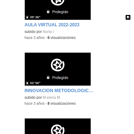
05′ 36″
AULA VIRTUAL 2022-2023
Contenido educativo.
subido por
Nuria I.
-
hace 3 años
-
6
visualizaciones
02′ 56″
INNOVACION METODOLOGICA Mª ELENA MORA ALVAREZ
subido por
M.elena M.
-
hace 3 años
-
8
visualizaciones