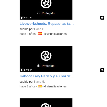
01′ 39″
Liveworksheets. Repaso las tablas - Iliana Gigante
Contenido educativo.
subido por
Iliana G.
-
hace 3 años
-
Idioma:
-
4
visualizaciones
02′ 25″
Kahoot Fary Perico y su borrico - Iliana Gigante
Contenido educativo.
subido por
Iliana G.
-
hace 3 años
-
Idioma:
-
4
visualizaciones