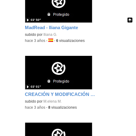
03′ 50″
MadRead - Iliana Gigante
Contenido educativo.
subido por
Iliana G.
-
hace 3 años
-
Idioma:
-
6
visualizaciones
03′ 01″
CREACIÓN Y MODIFICACIÓN DE CONTENIDOS Mª ELENA MORA
subido por
M.elena M.
-
hace 3 años
-
8
visualizaciones