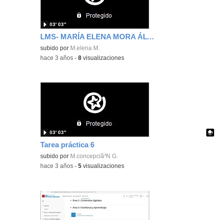
03′ 03″
LMS- MARÍA ELENA MORA ÁLVAREZ
subido por
M.elena M.
-
hace 3 años
-
8
visualizaciones
03′ 03″
Tarea práctica 6
Contenido educativo.
subido por
M.concepciã³N G.
-
hace 3 años
-
5
visualizaciones