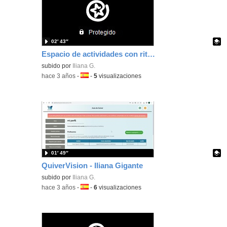
02′ 43″
Espacio de actividades con ritmos de aprendizaje - Iliana Gigante
Contenido educativo.
subido por
Iliana G.
-
hace 3 años
-
Idioma:
-
5
visualizaciones
01′ 49″
QuiverVision - Iliana Gigante
Contenido educativo.
subido por
Iliana G.
-
hace 3 años
-
Idioma:
-
6
visualizaciones