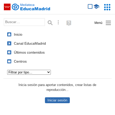
Mediateca de EducaMadrid
Saltar navegación
Servic
Educa
Palabra o frase:
Búsqueda avanzada
Ayuda
(en
ventana
Inicio
nueva)
Canal EducaMadrid
Últimos contenidos
Centros
Tipo de contenido:
Inicia sesión para aportar contenidos, crear listas de
reproducción...
Iniciar sesión