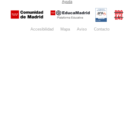
Ayuda
(en ventana nueva)
Certificación
Buzón
de
anónim
conformidad
del Pla
con el
Regiona
Esquema
contra l
Nacional de
Accesibilidad
Mapa
web
Aviso
legal
Contacto
Drogas 
Seguridad
la
(categoría
Comunid
MEDIA). El
de Madr
documento
se abrirá en
ventana
nueva.