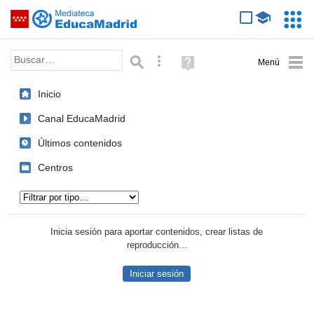
Mediateca de EducaMadrid
Saltar navegación
Servic
Educa
Palabra o frase:
Búsqueda avanzada
Ayuda
(en
ventana
Inicio
nueva)
Canal EducaMadrid
Últimos contenidos
Centros
Tipo de contenido:
Inicia sesión para aportar contenidos, crear listas de
reproducción...
Iniciar sesión