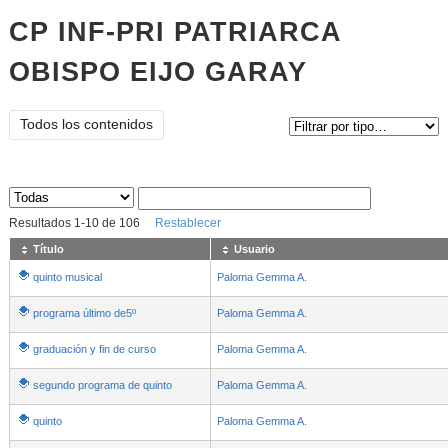
CP INF-PRI PATRIARCA
OBISPO EIJO GARAY
Tipo de contenido:
Todos los contenidos
Sus archivos
:
Resultados
1
-
10
de
106
Restablecer
Título
Usuario
quinto musical
Paloma Gemma A.
programa último de5º
Paloma Gemma A.
graduación y fin de curso
Paloma Gemma A.
segundo programa de quinto
Paloma Gemma A.
quinto
Paloma Gemma A.