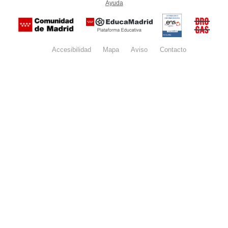
Ayuda
(en ventana nueva)
Certificación
Buzón
de
anónim
conformidad
del Pla
con el
Regiona
Esquema
contra l
Nacional de
Accesibilidad
Mapa
web
Aviso
legal
Contacto
Drogas 
Seguridad
la
(categoría
Comunid
MEDIA). El
de Madr
documento
se abrirá en
ventana
nueva.