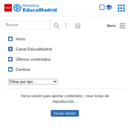
Mediateca de EducaMadrid
Saltar navegación
Servic
Educa
Palabra o frase:
Búsqueda avanzada
Ayuda
(en
ventana
Inicio
nueva)
Canal EducaMadrid
Últimos contenidos
Centros
Tipo de contenido:
Inicia sesión para aportar contenidos, crear listas de
reproducción...
Iniciar sesión