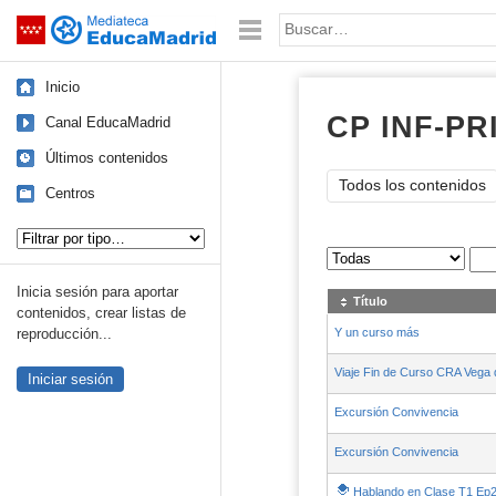
Mediateca de EducaMadrid
Saltar navegación
Palabra o frase:
Inicio
CP INF-PR
Canal EducaMadrid
Últimos contenidos
Todos los contenidos
Centros
Tipo de contenido:
Sus archivos
:
Inicia sesión para aportar
Título
contenidos, crear listas de
Y un curso más
reproducción...
Viaje Fin de Curso CRA Vega 
Iniciar sesión
Excursión Convivencia
Excursión Convivencia
Hablando en Clase T1 Ep