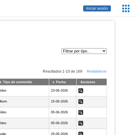
Servic
Iniciar sesión
Educa
Resultados
1
-
10
de
169
Restablecer
Tipo de contenido
Fecha
Acciones
ídeo
NaN23-06-2026
23-06-2026
Ver
lbum
NaN15-06-2026
15-06-2026
Ver
ídeo
NaN05-06-2026
05-06-2026
Ver
ídeo
NaN05-06-2026
05-06-2026
Ver
udio
NaN25-05-2026
25-05-2026
Ver