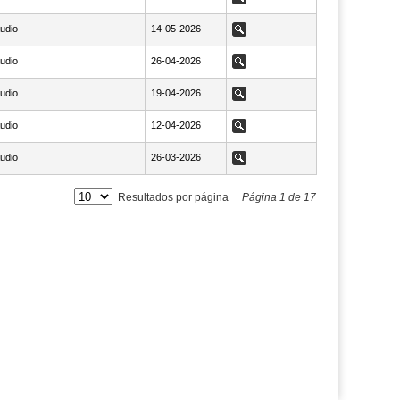
udio
NaN14-05-2026
14-05-2026
Ver
udio
NaN26-04-2026
26-04-2026
Ver
udio
NaN19-04-2026
19-04-2026
Ver
udio
NaN12-04-2026
12-04-2026
Ver
udio
NaN26-03-2026
26-03-2026
Ver
Resultados por página
Página
1
de
17