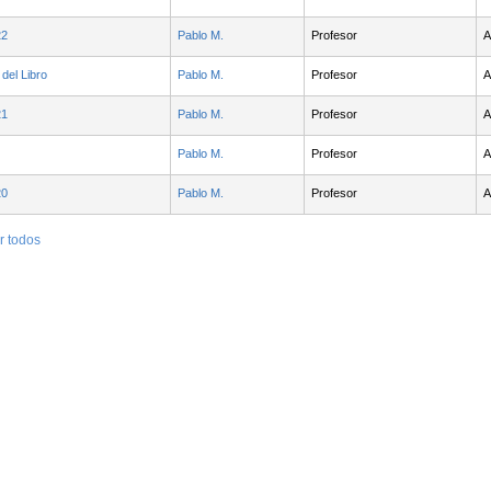
22
Pablo M.
Profesor
A
del Libro
Pablo M.
Profesor
A
21
Pablo M.
Profesor
A
Pablo M.
Profesor
A
20
Pablo M.
Profesor
A
r todos