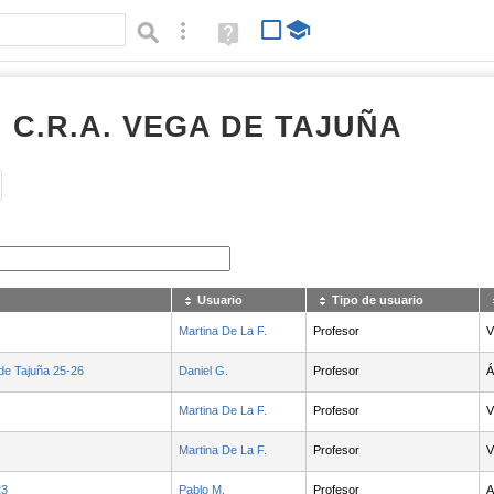
Búsqueda avanzada
Ayuda
(en
ventana
nueva)
I C.R.A. VEGA DE TAJUÑA
Tipo de contenido:
Usuario
Tipo de usuario
Martina De La F.
Profesor
V
de Tajuña 25-26
Daniel G.
Profesor
Á
Martina De La F.
Profesor
V
Martina De La F.
Profesor
V
23
Pablo M.
Profesor
A