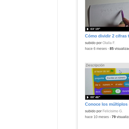
03′ 19″
Cómo dividir 2 cifras t
Contenido educativo.
subido por
Olalla F.
-
hace 6 meses
-
85
visualiza
Encontrado «dividir» en:
Descripción
00′ 46″
Contenido educativo.
subido por
Felicisimo G.
-
hace 10 meses
-
79
visualiz