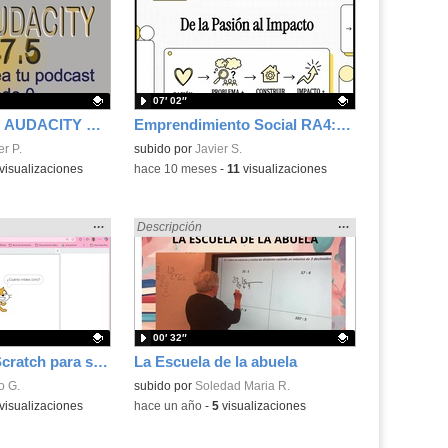
la
la
ubicación
ubicación
de la
de la
búsqueda
búsqueda
07′ 02″
PODCAST CON AUDACITY PASO 1 DE 4
Emprendimiento Social RA4: De_la_Pasión_a_la_Realidad: testeando y construyendo
.
er P.
Contenido educativo.
subido por
Javier S.
visualizaciones
-
hace 10 meses
-
11
visualizaciones
Mostrar
…
Mostrar
…
» en:
Encontrado «dividir» en:
Descripción
la
la
ubicación
ubicación
de la
de la
búsqueda
búsqueda
00′ 32″
Programa con Scratch para saber el Índice de Masa Corporal, preguntando altura y peso.
La Escuela de la abuela
.
o G.
Contenido educativo.
subido por
Soledad Maria R.
visualizaciones
-
hace un año
-
5
visualizaciones