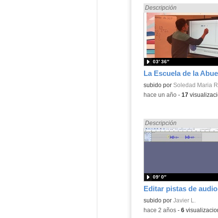
Encontrado «dividir» en:
Descripción
03′ 36″
La Escuela de la Abue
Contenido educativo.
subido por
Soledad Maria R
-
hace un año
-
17
visualizac
Encontrado «dividir» en:
Descripción
09′ 0″
Editar pistas de audio
Contenido educativo.
subido por
Javier L.
-
hace 2 años
-
6
visualizaci