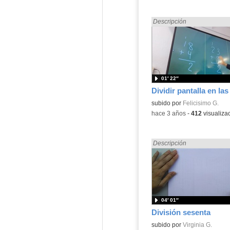
Encontrado «dividir» en:
Descripción
01′ 22″
Contenido educativo.
subido por
Felicisimo G.
-
hace 3 años
-
412
visualiza
Encontrado «dividir» en:
Descripción
04′ 01″
División sesenta
Contenido educativo.
subido por
Virginia G.