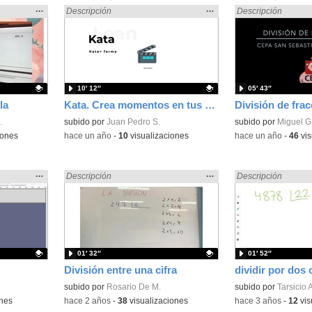
Mostrar
…
Mostrar
…
Encontrado «dividir» en:
Descripción
Encontrado «dividir
Descripción
la
la
ubicación
ubicación
de la
de la
búsqueda
búsqueda
10′ 12″
05′ 43″
la
Kata. Crea momentos en tus presentaciones que nunca olviden
División de frac
.
Contenido educativo.
subido por
Juan Pedro S.
Contenido educativo
subido por
Miguel G
iones
-
hace un año
-
10
visualizaciones
-
hace un año
-
46
vis
Mostrar
…
Mostrar
…
Encontrado «dividir» en:
Descripción
Encontrado «dividir
Descripción
la
la
ubicación
ubicación
de la
de la
búsqueda
búsqueda
01′ 32″
01′ 52″
División entre una cifra
dividir por dos 
Contenido educativo.
subido por
Rosario De M.
Contenido educativo
subido por
Tarsicio 
ones
-
hace 2 años
-
38
visualizaciones
-
hace 3 años
-
12
vis