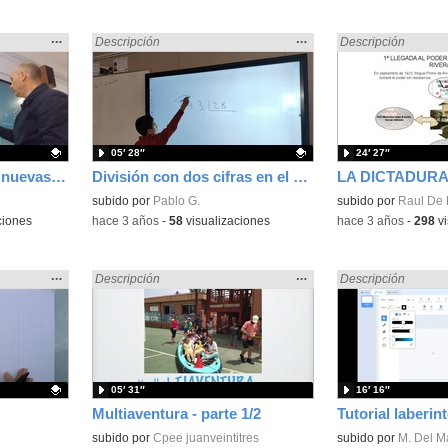
Mostrar
…
Mostrar
…
Encontrado «dividir» en:
Descripción
Encontrado «dividir
Descripción
la
la
ubicación
ubicación
de la
de la
búsqueda
búsqueda
05′ 28″
24′ 27″
Dividir pantalla en las nuevas pantallas táctiles
División con dos cifras en el divisor
Contenido educativo.
subido por
Pablo G.
Contenido educativo
subido por
Raul De 
ciones
-
hace 3 años
-
58
visualizaciones
-
hace 3 años
-
298
vi
Mostrar
…
Mostrar
…
Encontrado «dividir» en:
Descripción
Encontrado «dividir
Descripción
la
la
ubicación
ubicación
de la
de la
búsqueda
búsqueda
05′ 31″
16′ 16″
Multiaventura - parte 1/2
Tutorial laberin
subido por
Cpee juanveintitres
Contenido educativo
subido por
M. Del M