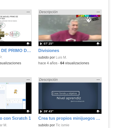
Mostrar
…
Mostrar
…
» en:
Encontrado «dividir» en:
Descripción
la
la
ubicación
ubicación
de la
de la
búsqueda
búsqueda
07′ 25″
LA DICTADURA DE PRIMO DE RIVERA (1923-1929)
Divisiones
.
P.
Contenido educativo.
subido por
Luis M.
sualizaciones
-
hace 4 años
-
64
visualizaciones
Mostrar
…
Mostrar
…
» en:
Encontrado «dividir» en:
Descripción
la
la
ubicación
ubicación
de la
de la
búsqueda
búsqueda
28′ 43″
to con Scratch 1
Crea tus propios minijuegos con Scratch 3.0 (videotutorial)
.
ar M.
Contenido educativo.
subido por
Tic ismie