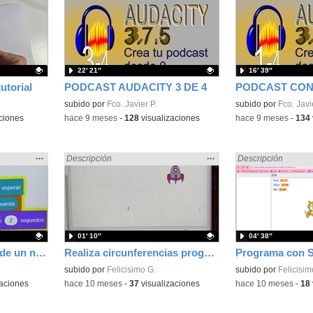
la
la
ubicación
ubicación
de la
de la
búsqueda
búsqueda
22′ 21″
16′ 39″
utorial
PODCAST AUDACITY 3 DE 4
Contenido educativo.
subido por
Fco. Javier P.
Contenido educativo
subido por
Fco. Javi
ciones
-
hace 9 meses
-
128
visualizaciones
-
hace 9 meses
-
134
Mostrar
…
Mostrar
…
Encontrado «dividir» en:
Descripción
Encontrado «dividir
Descripción
la
la
ubicación
ubicación
de la
de la
búsqueda
búsqueda
01′ 10″
04′ 38″
Conoce los múltiplos de un número con Scratch buscando divisiones exactas
Realiza circunferencias programando con Scratch con los bloques de girar y repetir.
Contenido educativo.
subido por
Felicisimo G.
Contenido educativo
subido por
Felicisim
aciones
-
hace 10 meses
-
37
visualizaciones
-
hace 10 meses
-
18