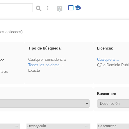
Búsqueda avanzada
Ayuda
(en
ventana
nueva)
ros aplicados)
ividir
Tipo de búsqueda:
Licencia:
Cualquier coincidencia
Cualquiera
por
Todas las palabras
CC
o Dominio Públ
Exacta
lares
Buscar en:
Mostrar
…
Mostrar
…
Encontrado «dividir» en:
Descripción
Encontrado «dividir
Descripción