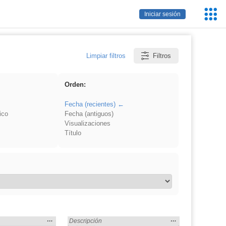
Servic
Iniciar sesión
Educa
Limpiar filtros
Filtros
Orden:
Fecha (recientes)
ico
Fecha (antiguos)
Visualizaciones
Título
Mostrar
…
Mostrar
…
» en:
Encontrado «dividir» en:
Descripción