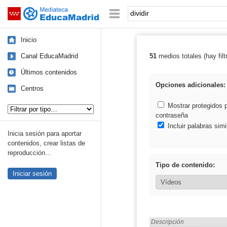
Mediateca de EducaMadrid
Saltar navegación
Palabra o frase:
Inicio
Canal EducaMadrid
51
medios totales (hay filt
Resultados de: d
Últimos contenidos
Opciones adicionales:
Centros
Tipo de contenido:
Mostrar protegidos 
contraseña
Incluir palabras simi
Inicia sesión para aportar
contenidos, crear listas de
reproducción...
Tipo de contenido:
Iniciar sesión
Encontrado «dividir» en:
Descripción