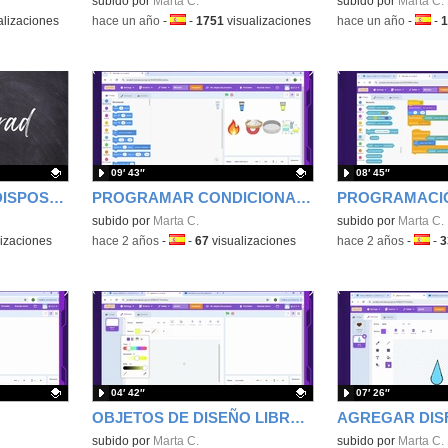
Contenido educativo.
subido por
Marta C.
Contenido educativo
subido por
Marta C.
alizaciones
-
hace un año
-
Idioma:
-
1751
visualizaciones
-
hace un año
-
Idiom
-
1
09′ 43″
08′ 45″
RESERVAR AULA Y DISPOSITIVOS EN EL AULA VIRTUAL
PROGRAMAR CONDICIONALES CON SCRATCH
Contenido educativo.
subido por
Marta C.
Contenido educativo
subido por
Marta C.
izaciones
-
hace 2 años
-
Idioma:
-
67
visualizaciones
-
hace 2 años
-
Idiom
-
3
04′ 42″
07′ 26″
OBJETOS DE DISEÑO LIBRE 4º
AGREGAR DIS
Contenido educativo.
subido por
Marta C.
Contenido educativo
subido por
Marta C.