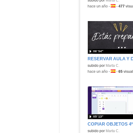
Contenido educativo.
subido por
Marta C.
-
hace un año
-
Idioma:
-
477
visu
06′ 54″
Contenido educativo.
subido por
Marta C.
-
hace un año
-
Idioma:
-
65
visual
05′ 13″
COPIAR OBJETOS 4º
Contenido educativo.
subido por
Marta C.