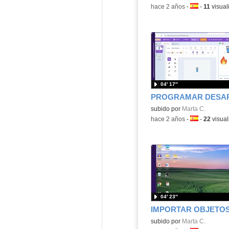
-
hace 2 años
-
Idioma:
-
11
visual
04′ 17″
Contenido educativo.
subido por
Marta C.
-
hace 2 años
-
Idioma:
-
22
visual
04′ 23″
Contenido educativo.
subido por
Marta C.