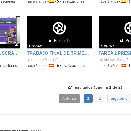
izaciones
-
hace 2 años
-
Idioma:
-
5
visualizaciones
-
hace 2 años
-
Idiom
-
6
06′ 13″
01′ 48″
CREAR UNA CUENTA SCRACHT
TRABAJO FINAL DE TRIMESTRE
subido por
Marta C.
subido por
Marta C.
lizaciones
-
hace 3 años
-
Idioma:
-
9
visualizaciones
-
hace 3 años
-
Idiom
-
8
27
resultados (página
1
de
2
)
Anterior
1
2
Siguiente