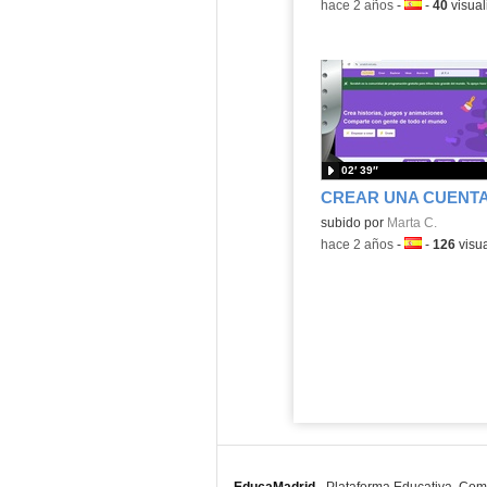
-
hace 2 años
-
Idioma:
-
40
visual
02′ 39″
Contenido educativo.
subido por
Marta C.
-
hace 2 años
-
Idioma:
-
126
visua