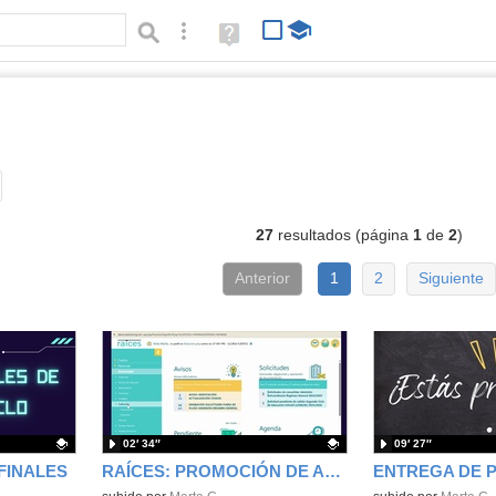
Búsqueda avanzada
Ayuda
(en
ventana
nueva)
deos
Tipo de contenido:
27
resultados (página
1
de
2
)
Anterior
1
2
Siguiente
02′ 34″
09′ 27″
FINALES
RAÍCES: PROMOCIÓN DE ALUMNOS