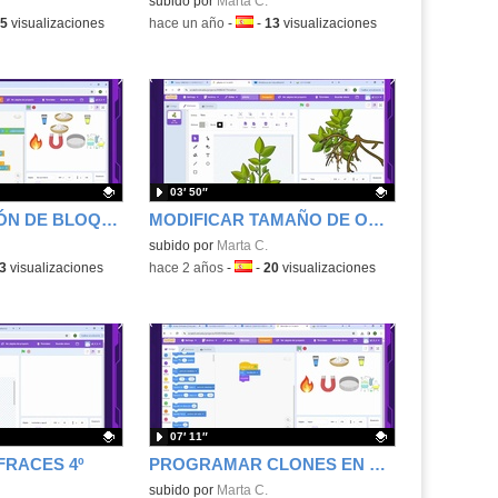
.
Contenido educativo.
subido por
Marta C.
a:
5
visualizaciones
-
hace un año
-
Idioma:
-
13
visualizaciones
03′ 50″
PROGRAMACIÓN DE BLOQUES 2
MODIFICAR TAMAÑO DE OBJETOS EN SCRACHT
.
Contenido educativo.
subido por
Marta C.
a:
3
visualizaciones
-
hace 2 años
-
Idioma:
-
20
visualizaciones
07′ 11″
FRACES 4º
PROGRAMAR CLONES EN SCRACHT
.
Contenido educativo.
subido por
Marta C.