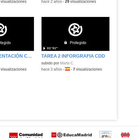
a:
visualizaciones
-
hace 2 años
-
29
visualizaciones
01′ 51″
TAREA 2 PRESENTACIÓN CDD
TAREA 2 INFORGRAFIA CDD
subido por
Marta C.
a:
visualizaciones
-
hace 3 años
-
Idioma:
-
7
visualizaciones