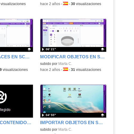
a:
visualizaciones
-
hace 2 años
-
Idioma:
-
30
visualizaciones
06′ 21″
CREAR DISFRACES EN SCRACHT
MODIFICAR OBJETOS EN SCRACHT
.
Contenido educativo.
subido por
Marta C.
a:
9
visualizaciones
-
hace 2 años
-
Idioma:
-
31
visualizaciones
04′ 55″
CREACIÓN DE CONTENIDOS EDUCATIVOS DIGITALES
IMPORTAR OBJETOS EN SCRACHT
Contenido educativo.
subido por
Marta C.