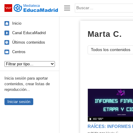
Mediateca de EducaMadrid
Saltar navegación
Palabra o frase:
Inicio
Marta C.
ví
Canal EducaMadrid
Últimos contenidos
Todos los contenidos
Centros
Tipo de contenido:
Inicia sesión para aportar
contenidos, crear listas de
reproducción...
Iniciar sesión
01′ 55″
RAÍCES: INFORMES 