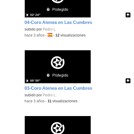
02′ 24″
04-Coro Atenea en Las Cumbres
Contenido educativo.
subido por
Pedro L.
-
hace 3 años
-
Idioma:
-
12
visualizaciones
00′ 50″
03-Coro Atenea en Las Cumbres
Contenido educativo.
subido por
Pedro L.
-
hace 3 años
-
11
visualizaciones