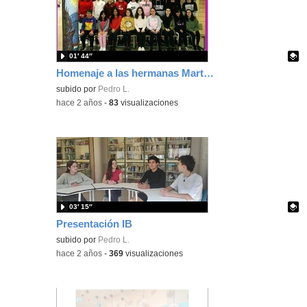
01′ 44″
Homenaje a las hermanas Marton Kiss
Contenido educativo.
subido por
Pedro L.
-
hace 2 años
-
83
visualizaciones
03′ 15″
Presentación IB
Contenido educativo.
subido por
Pedro L.
-
hace 2 años
-
369
visualizaciones