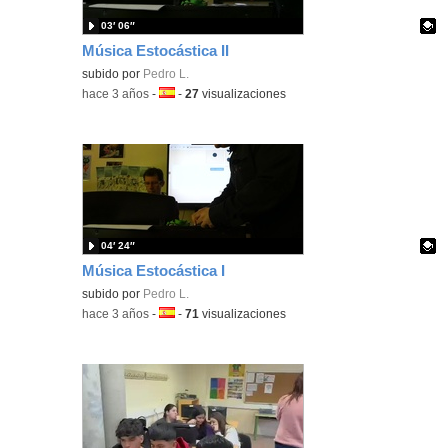
03′ 06″
Música Estocástica II
Contenido educativo.
subido por
Pedro L.
-
hace 3 años
-
Idioma:
-
27
visualizaciones
04′ 24″
Música Estocástica I
Contenido educativo.
subido por
Pedro L.
-
hace 3 años
-
Idioma:
-
71
visualizaciones