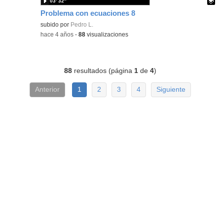
03′ 32″
Problema con ecuaciones 8
Contenido educativo.
subido por
Pedro L.
-
hace 4 años
-
88
visualizaciones
88
resultados (página
1
de
4
)
Anterior
1
2
3
4
Siguiente