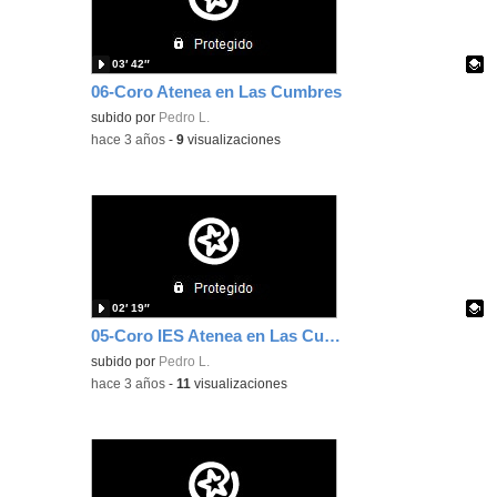
03′ 42″
06-Coro Atenea en Las Cumbres
Contenido educativo.
subido por
Pedro L.
-
hace 3 años
-
9
visualizaciones
02′ 19″
05-Coro IES Atenea en Las Cumbres
Contenido educativo.
subido por
Pedro L.
-
hace 3 años
-
11
visualizaciones