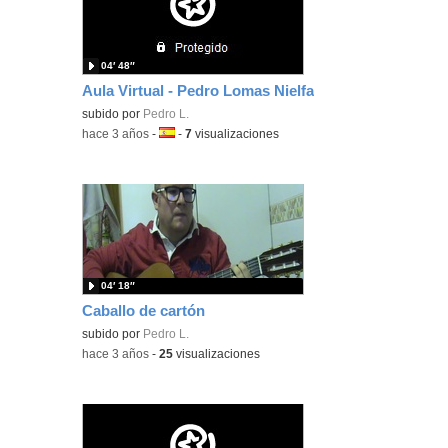
04′ 48″
Aula Virtual - Pedro Lomas Nielfa
subido por
Pedro L.
-
hace 3 años
-
Idioma:
-
7
visualizaciones
04′ 18″
Caballo de cartón
subido por
Pedro L.
-
hace 3 años
-
25
visualizaciones