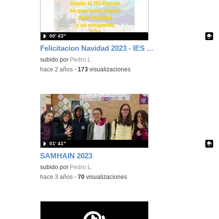
00′ 43″
Felicitacion Navidad 2023 - IES ATENEA
Contenido educativo.
subido por
Pedro L.
-
hace 2 años
-
173
visualizaciones
01′ 41″
SAMHAIN 2023
Contenido educativo.
subido por
Pedro L.
-
hace 3 años
-
70
visualizaciones