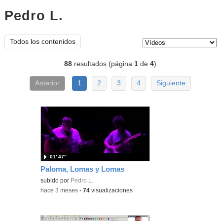
Pedro L.
vídeos
Tipo de contenido:
Todos los contenidos
88
resultados (página
1
de
4
)
Anterior
1
2
3
4
Siguiente
01′ 47″
Paloma, Lomas y Lomas
subido por
Pedro L.
-
hace 3 meses
-
74
visualizaciones