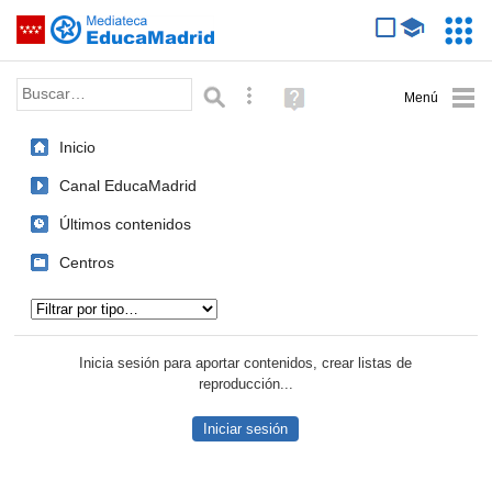
Mediateca de EducaMadrid
Saltar navegación
Servic
Educa
Palabra o frase:
Búsqueda avanzada
Ayuda
(en
ventana
Inicio
nueva)
Canal EducaMadrid
Últimos contenidos
Centros
Tipo de contenido:
Inicia sesión para aportar contenidos, crear listas de
reproducción...
Iniciar sesión