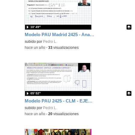
10′ 49″
Modelo PAU Madrid 2425 - Analisis 2-1
Contenido educativo.
subido por
Pedro L.
-
hace un año
-
33
visualizaciones
05′ 52″
Modelo PAU 2425 - CLM - EJERCICIO 1
Contenido educativo.
subido por
Pedro L.
-
hace un año
-
20
visualizaciones