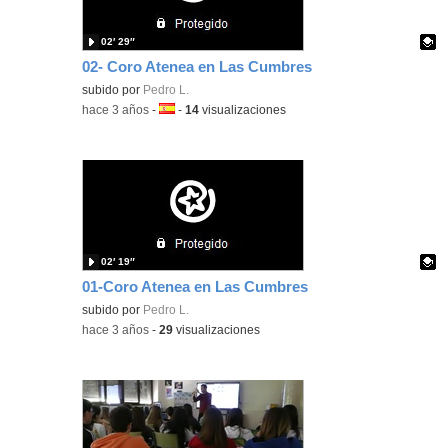
02′ 29″
02- Coro Atenea en Las Cumbres
Contenido educativo.
subido por
Pedro L.
-
hace 3 años
-
Idioma:
-
14
visualizaciones
02′ 19″
01-Coro Atenea en Las Cumbres
Contenido educativo.
subido por
Pedro L.
-
hace 3 años
-
29
visualizaciones