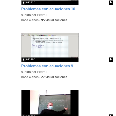
03′ 51″
Problemas con ecuaciones 10
Contenido educativo.
subido por
Pedro L.
-
hace 4 años
-
95
visualizaciones
03′ 49″
Problemas con ecuaciones 9
Contenido educativo.
subido por
Pedro L.
-
hace 4 años
-
27
visualizaciones