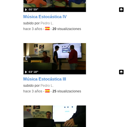
00′ 59″
Música Estocástica IV
Contenido educativo.
subido por
Pedro L.
-
hace 3 años
-
Idioma:
-
20
visualizaciones
03′ 18″
Música Estocástica III
Contenido educativo.
subido por
Pedro L.
-
hace 3 años
-
Idioma:
-
25
visualizaciones