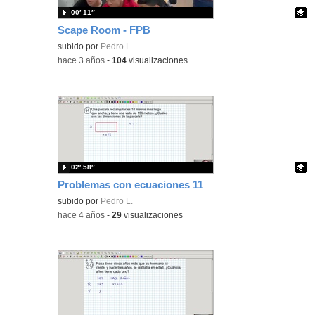
00′ 11″
Scape Room - FPB
Contenido educativo.
subido por
Pedro L.
-
hace 3 años
-
104
visualizaciones
02′ 58″
Problemas con ecuaciones 11
Contenido educativo.
subido por
Pedro L.
-
hace 4 años
-
29
visualizaciones