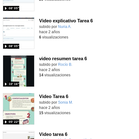
08′ 05″
Video explicativo Tarea 6
Contenido educativo.
subido por
Nuria A.
-
hace 2 años
6
visualizaciones
08′ 05″
video resumen tarea 6
Contenido educativo.
subido por
Rocío B.
-
hace 2 años
14
visualizaciones
10′ 16″
Video Tarea 6
Contenido educativo.
subido por
Sonia M.
-
hace 2 años
15
visualizaciones
05′ 22″
Video tarea 6