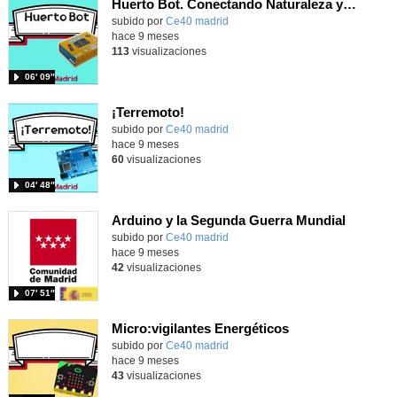
Huerto Bot. Conectando Naturaleza y Tecnología
subido por
Ce40 madrid
-
hace 9 meses
113
visualizaciones
06′ 09″
¡Terremoto!
subido por
Ce40 madrid
-
hace 9 meses
60
visualizaciones
04′ 48″
Arduino y la Segunda Guerra Mundial
subido por
Ce40 madrid
-
hace 9 meses
42
visualizaciones
07′ 51″
Micro:vigilantes Energéticos
subido por
Ce40 madrid
-
hace 9 meses
43
visualizaciones