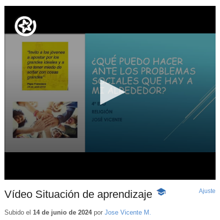
Ajuste
d
Vídeo Situación de aprendizaje
-
p
Contenido
educativo
Subido el
14 de junio de 2024
por
Jose Vicente M.