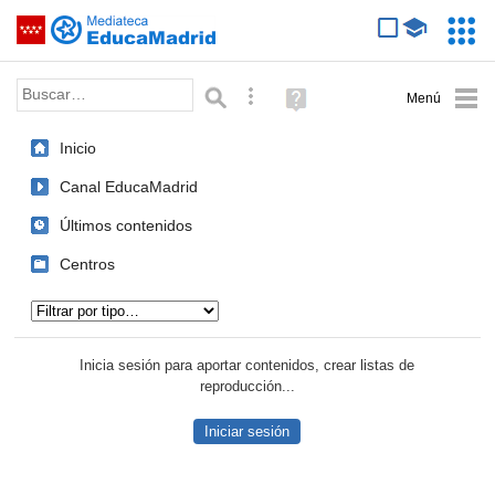
Mediateca de EducaMadrid
Saltar navegación
Servic
Educa
Palabra o frase:
Búsqueda avanzada
Ayuda
(en
ventana
Inicio
nueva)
Canal EducaMadrid
Últimos contenidos
Centros
Tipo de contenido:
Inicia sesión para aportar contenidos, crear listas de
reproducción...
Iniciar sesión