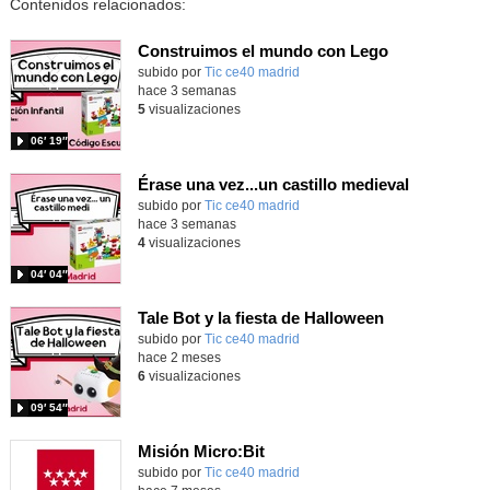
Contenidos relacionados:
Construimos el mundo con Lego
subido por
Tic ce40 madrid
-
hace 3 semanas
5
visualizaciones
06′ 19″
Érase una vez...un castillo medieval
subido por
Tic ce40 madrid
-
hace 3 semanas
4
visualizaciones
04′ 04″
Tale Bot y la fiesta de Halloween
subido por
Tic ce40 madrid
-
hace 2 meses
6
visualizaciones
09′ 54″
Misión Micro:Bit
subido por
Tic ce40 madrid
-