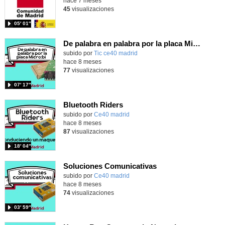
hace 7 meses
45
visualizaciones
05′ 01″
De palabra en palabra por la placa Micro:bit
subido por
Tic ce40 madrid
-
hace 8 meses
77
visualizaciones
07′ 17″
Bluetooth Riders
subido por
Ce40 madrid
-
hace 8 meses
87
visualizaciones
18′ 04″
Soluciones Comunicativas
subido por
Ce40 madrid
-
hace 8 meses
74
visualizaciones
03′ 59″