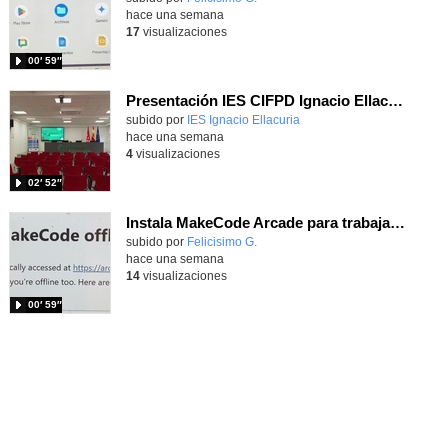
hace una semana
17
visualizaciones
00′ 59″
Presentación IES CIFPD Ignacio Ellacuría
Contenido educativo.
subido por
IES Ignacio Ellacuria
-
hace una semana
4
visualizaciones
02′ 52″
Instala MakeCode Arcade para trabajar offline en tu tablet, ordenador, Chromebook
Contenido educativo.
subido por
Felicisimo G.
-
hace una semana
14
visualizaciones
00′ 59″