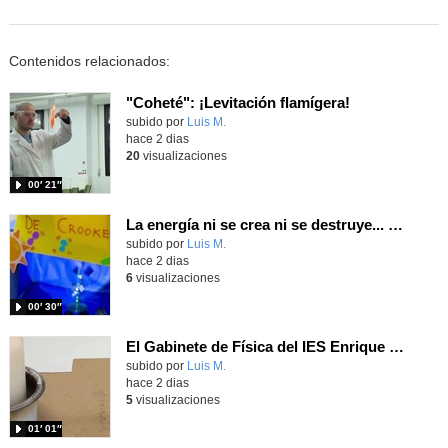
Contenidos relacionados:
"Coheté": ¡Levitación flamígera!
Contenido educativo.
subido por
Luis M.
-
hace 2 dias
20
visualizaciones
00′ 21″
La energía ni se crea ni se destruye... ¡se experimenta! El Tierno en la Feria Madrid es Ciencia 2026
Contenido educativo.
subido por
Luis M.
-
hace 2 dias
6
visualizaciones
00′ 30″
El Gabinete de Física del IES Enrique Tierno Galván de Parla (Curso 25-26)
Contenido educativo.
subido por
Luis M.
-
hace 2 dias
5
visualizaciones
01′ 01″