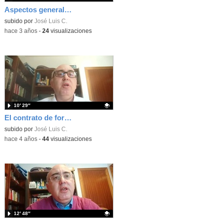
Aspectos generales de la protección de datos en la relación laboral
Contenido educativo.
subido por
José Luis C.
-
hace 3 años
-
24
visualizaciones
10′ 29″
El contrato de formación en alternancia
Contenido educativo.
subido por
José Luis C.
-
hace 4 años
-
44
visualizaciones
12′ 48″