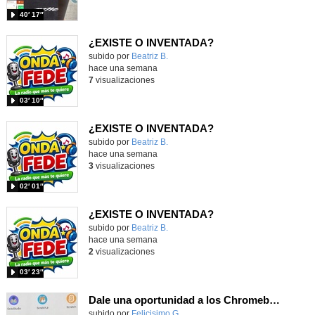
40′ 17″
¿EXISTE O INVENTADA?
Contenido educativo.
subido por
Beatriz B.
-
hace una semana
7
visualizaciones
03′ 10″
¿EXISTE O INVENTADA?
Contenido educativo.
subido por
Beatriz B.
-
hace una semana
3
visualizaciones
02′ 01″
¿EXISTE O INVENTADA?
Contenido educativo.
subido por
Beatriz B.
-
hace una semana
2
visualizaciones
03′ 23″
Dale una oportunidad a los Chromebooks y utiliza un proyector para realizar talleres si no tienes pantallas táctiles
Contenido educativo.
subido por
Felicisimo G.
-