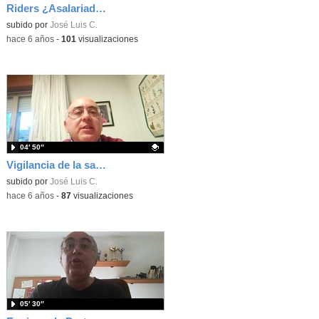
Riders ¿Asalariados o autónomos?
Contenido educativo.
subido por
José Luis C.
-
hace 6 años
-
101
visualizaciones
04′ 50″
Vigilancia de la salud en Prevención de Riesgos Laborales
Contenido educativo.
subido por
José Luis C.
-
hace 6 años
-
87
visualizaciones
05′ 30″