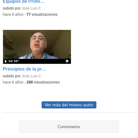
Equipos de Protección Individual
subido por
José Luis C.
-
hace 6 años
-
77
visualizaciones
04′ 59″
Principios de la prevención de riesgos laborales
Contenido educativo.
subido por
José Luis C.
-
hace 6 años
-
288
visualizaciones
Ver más del mismo autor
Comentarios