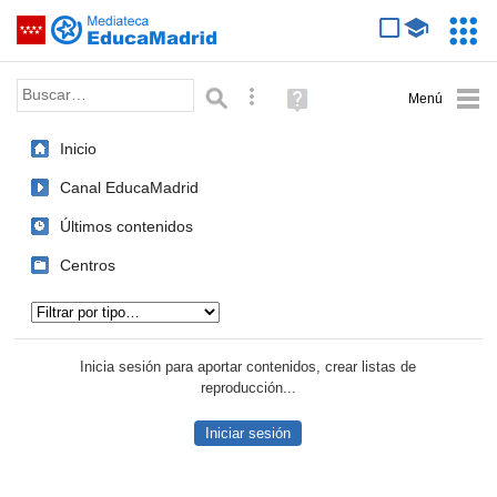
Mediateca de EducaMadrid
Saltar navegación
Servic
Educa
Palabra o frase:
Búsqueda avanzada
Ayuda
(en
ventana
Inicio
nueva)
Canal EducaMadrid
Últimos contenidos
Centros
Tipo de contenido:
Inicia sesión para aportar contenidos, crear listas de
reproducción...
Iniciar sesión