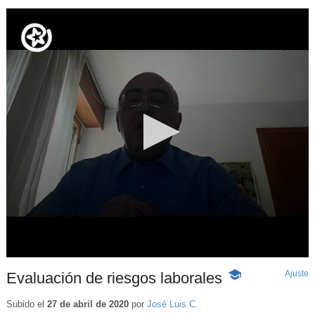
Ajuste
d
Evaluación de riesgos laborales
-
p
Contenido
educativo
Subido el
27 de abril de 2020
por
José Luis C.