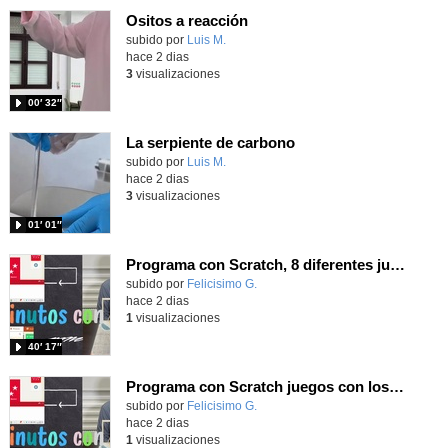
Ositos a reacción
Contenido educativo.
subido por
Luis M.
-
hace 2 dias
3
visualizaciones
00′ 32″
La serpiente de carbono
Contenido educativo.
subido por
Luis M.
-
hace 2 dias
3
visualizaciones
01′ 01″
Programa con Scratch, 8 diferentes juegos para vivir la emoción de los partidos de España en el mundial 2026
Contenido educativo.
subido por
Felicisimo G.
-
hace 2 dias
1
visualizaciones
40′ 17″
Programa con Scratch juegos con los partidos del mundial 2026 ganados por España
Contenido educativo.
subido por
Felicisimo G.
-
hace 2 dias
1
visualizaciones