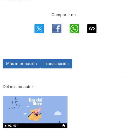
Más información
Transcripción
Del mismo autor…
01′ 43″