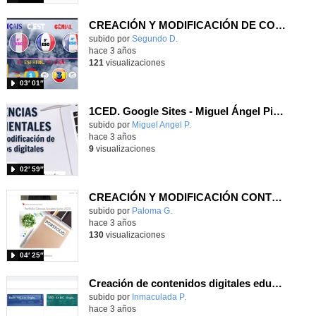
CREACIÓN Y MODIFICACIÓN DE CONTENIDOS EDUCATIVOS DIGITALES
Contenido educativo.
subido por
Segundo D.
-
hace 3 años
121
visualizaciones
03′ 01″
1CED. Google Sites - Miguel Ángel Pizarro Alarcón.
subido por
Miguel Angel P.
-
hace 3 años
9
visualizaciones
02′ 59″
CREACIÓN Y MODIFICACIÓN CONTENIDOS EDUCATIVOS DIGITALES
subido por
Paloma G.
-
hace 3 años
130
visualizaciones
04′ 25″
Creación de contenidos digitales educativos - 4ESO inglés
subido por
Inmaculada P.
-
hace 3 años