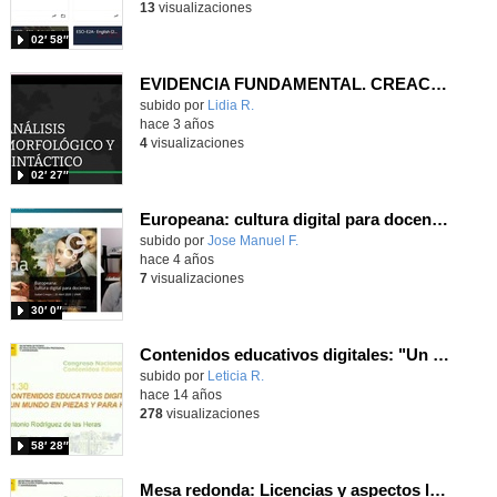
13
visualizaciones
02′ 58″
EVIDENCIA FUNDAMENTAL. CREACIÓN Y MODIFICACIÓN DE CONTENIDOS EDUCATIVOS DIGITALES.
Contenido educativo.
subido por
Lidia R.
-
hace 3 años
4
visualizaciones
02′ 27″
Europeana: cultura digital para docentes | #UNIREducación
Contenido educativo.
subido por
Jose Manuel F.
-
hace 4 años
7
visualizaciones
30′ 0″
Contenidos educativos digitales: "Un mundo en piezas y para hacer"
subido por
Leticia R.
-
hace 14 años
278
visualizaciones
58′ 28″
Mesa redonda: Licencias y aspectos legales de la creación de contenidos educativos digitales