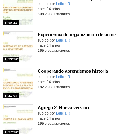
subido por
Leticia R.
-
hace 14 años
308
visualizaciones
55′ 22″
Experiencia de organización de un centro de formación (CPR) en relación con los contenidos digitales
subido por
Leticia R.
-
hace 14 años
265
visualizaciones
29′ 26″
Cooperando aprendemos historia
subido por
Leticia R.
-
hace 14 años
182
visualizaciones
21′ 08″
Agrega 2. Nueva versión.
subido por
Leticia R.
-
hace 14 años
195
visualizaciones
27′ 36″