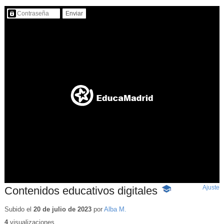
Contenido protegido…
Ajuste
d
Contenidos educativos digitales
-
p
Contenido
educativo
Subido el
20 de julio de 2023
por
Alba M.
4
visualizaciones