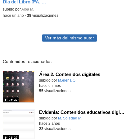
Día del Libro 3ºA. CEIP. Manuel Bartolomé Cossío
Contenido educativo.
subido por
Alba M.
-
hace un año
-
38
visualizaciones
Ver más del mismo autor
Contenidos relacionados:
Área 2. Contenidos digitales
Contenido educativo.
subido por
M.elena G.
-
hace un mes
55
visualizaciones
05′ 37″
Evidenia: Contenidos educativos digitales
Contenido educativo.
subido por
M. Soledad M.
-
hace 2 años
22
visualizaciones
01′ 27″