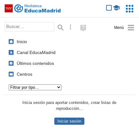
Mediateca de EducaMadrid
Saltar navegación
Servic
Educa
Palabra o frase:
Búsqueda avanzada
Ayuda
(en
ventana
Inicio
nueva)
Canal EducaMadrid
Últimos contenidos
Centros
Tipo de contenido:
Inicia sesión para aportar contenidos, crear listas de
reproducción...
Iniciar sesión