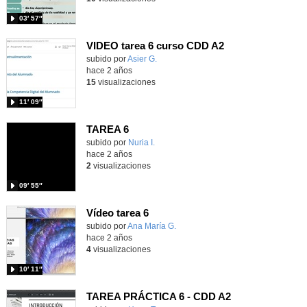
03′ 57″
VIDEO tarea 6 curso CDD A2
Contenido educativo.
subido por
Asier G.
-
hace 2 años
15
visualizaciones
11′ 09″
TAREA 6
Contenido educativo.
subido por
Nuria I.
-
hace 2 años
2
visualizaciones
09′ 55″
Vídeo tarea 6
Contenido educativo.
subido por
Ana María G.
-
hace 2 años
4
visualizaciones
10′ 11″
TAREA PRÁCTICA 6 - CDD A2