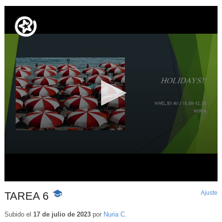
Ajuste
d
TAREA 6
-
p
Contenido
educativo
Subido el
17 de julio de 2023
por
Nuria C.