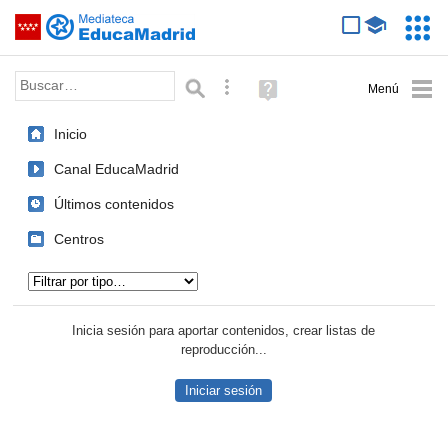
Mediateca de EducaMadrid
Saltar navegación
Servic
Educa
Palabra o frase:
Búsqueda avanzada
Ayuda
(en
ventana
Inicio
nueva)
Canal EducaMadrid
Últimos contenidos
Centros
Tipo de contenido:
Inicia sesión para aportar contenidos, crear listas de
reproducción...
Iniciar sesión