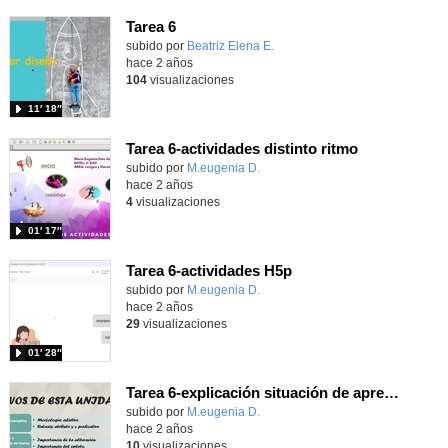
Tarea 6
Contenido educativo.
subido por
Beatriz Elena E.
-
hace 2 años
104
visualizaciones
11′ 18″
Tarea 6-actividades distinto ritmo
Contenido educativo.
subido por
M.eugenia D.
-
hace 2 años
4
visualizaciones
01′ 17″
Tarea 6-actividades H5p
Contenido educativo.
subido por
M.eugenia D.
-
hace 2 años
29
visualizaciones
01′ 28″
Tarea 6-explicación situación de aprendizaje
Contenido educativo.
subido por
M.eugenia D.
-
hace 2 años
10
visualizaciones