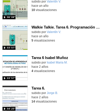
Contenido educativo.
subido por
Valentín V.
-
hace un año
10
visualizaciones
06′ 08″
Walkie Talkie. Tarea 6. Programación del pulsador PTT
Contenido educativo.
subido por
Valentín V.
-
hace un año
5
visualizaciones
03′ 57″
Tarea 6 Isabel Muñoz
Contenido educativo.
subido por
Isabel Maria M.
-
hace 2 años
4
visualizaciones
03′ 57″
Tarea 6.
Contenido educativo.
subido por
Jorge B.
-
hace 2 años
14
visualizaciones
04′ 25″