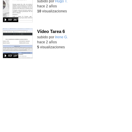
Contenido educativo.
subido por
Hugo T.
-
hace 2 años
10
visualizaciones
00′ 36″
Vídeo Tarea 6
Contenido educativo.
subido por
Irene G.
-
hace 2 años
5
visualizaciones
03′ 10″