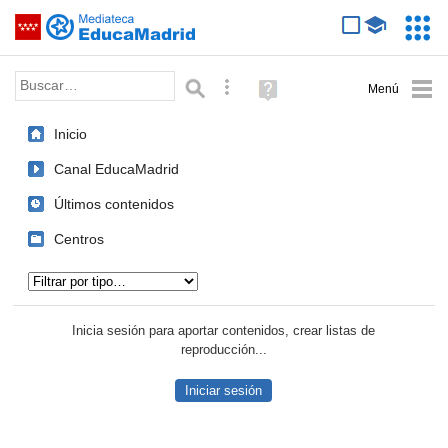
Mediateca de EducaMadrid
Saltar navegación
Servic
Educa
Palabra o frase:
Búsqueda avanzada
Ayuda
(en
ventana
Inicio
nueva)
Canal EducaMadrid
Últimos contenidos
Centros
Tipo de contenido:
Inicia sesión para aportar contenidos, crear listas de
reproducción...
Iniciar sesión