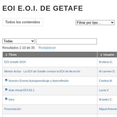
EOI E.O.I. DE GETAFE
Tipo de contenido:
Todos los contenidos
Sus archivos
:
Resultados
1
-
10
de
35
Restablecer
Título
Usuario
EOI Getafe 2024
M.elena G.
Mentor Actúa - La EOI de Getafe conoce la EOI de Alcorcón
M.carmen D.
Nuestro Evento Autoaprendizaje y Autoreflexión
Cristina M.
Aula virtual EOI A2.1
Lucia V.
Intro
M.belén C.
Presentación
Miguel Antonio