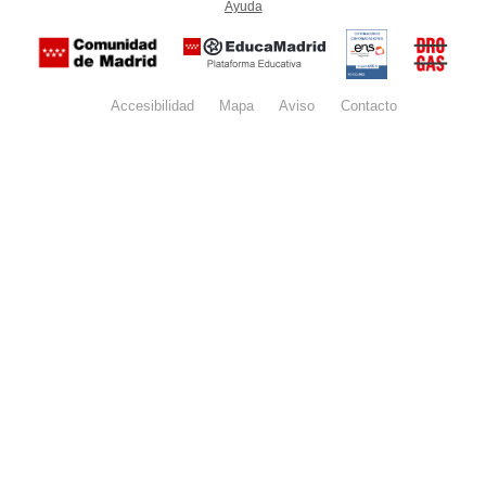
Ayuda
(en ventana nueva)
Certificación
Buzón
de
anónim
conformidad
del Pla
con el
Regiona
Esquema
contra l
Nacional de
Accesibilidad
Mapa
web
Aviso
legal
Contacto
Drogas 
Seguridad
la
(categoría
Comunid
MEDIA). El
de Madr
documento
se abrirá en
ventana
nueva.