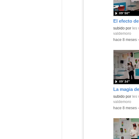
09′ 50″
El efecto de
Contenido educ
subido por
Ies
valdemoro
-
hace 8 meses
09′ 34″
Contenido educ
subido por
Ies
valdemoro
-
hace 8 meses