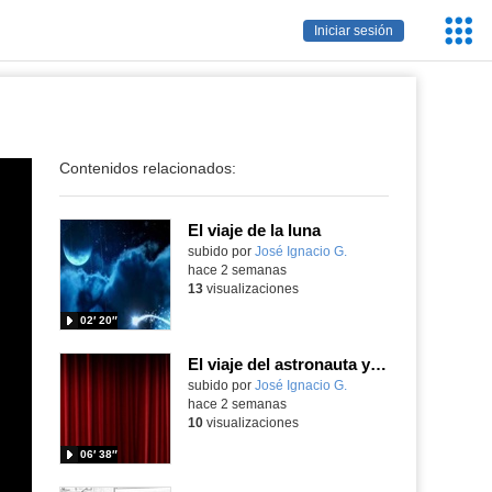
Servic
Iniciar sesión
Educa
Contenidos relacionados:
El viaje de la luna
Contenido educativo.
subido por
José Ignacio G.
-
hace 2 semanas
13
visualizaciones
02′ 20″
El viaje del astronauta y la luna
Contenido educativo.
subido por
José Ignacio G.
-
hace 2 semanas
10
visualizaciones
06′ 38″