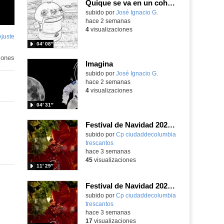
Quique se va en un cohete
Contenido educativo.
subido por
José Ignacio G.
-
hace 2 semanas
4
visualizaciones
Ajuste
de
04′ 08″
pantalla
iones
Imagina
Contenido educativo.
subido por
José Ignacio G.
-
hace 2 semanas
4
visualizaciones
04′ 31″
Festival de Navidad 2025-26 - 6º de Primaria
subido por
Cp ciudaddecolumbia
trescantos
-
hace 3 semanas
45
visualizaciones
11′ 29″
Festival de Navidad 2025-26 - 5º de Primaria
subido por
Cp ciudaddecolumbia
trescantos
-
hace 3 semanas
17
visualizaciones