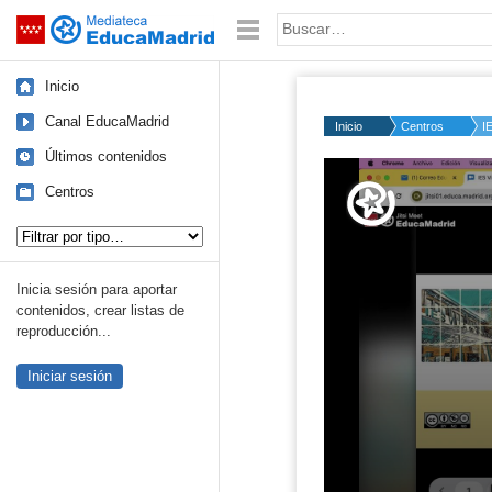
Mediateca de EducaMadrid
Saltar navegación
Palabra o frase:
Inicio
Canal EducaMadrid
Inicio
Centros
I
Últimos contenidos
Volume
50%
Centros
Tipo de contenido:
Inicia sesión para aportar
contenidos, crear listas de
reproducción...
Iniciar sesión