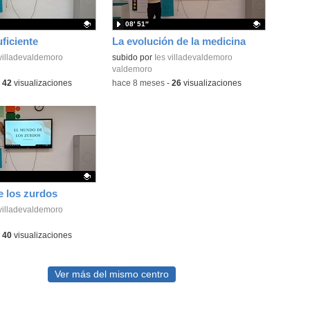
08′ 51″
ficiente
La evolución de la medicina
ativo.
 villadevaldemoro
Contenido educativo.
subido por
Ies villadevaldemoro
valdemoro
-
42
visualizaciones
-
hace 8 meses
-
26
visualizaciones
 los zurdos
ativo.
 villadevaldemoro
-
40
visualizaciones
Ver más del mismo centro