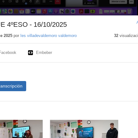
 4ºESO - 16/10/2025
de 2025
por
Ies villadevaldemoro valdemoro
32
visualizac
Facebook
Embeber
ranscripción