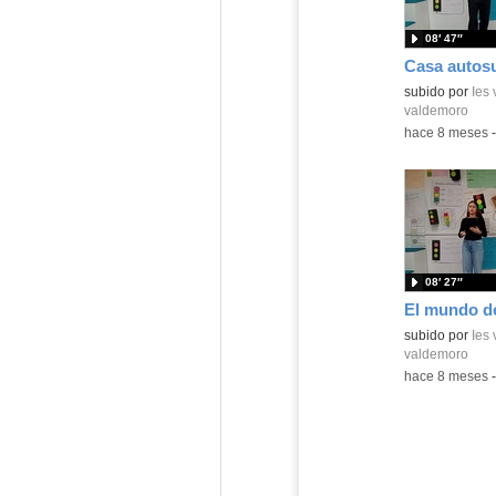
08′ 47″
Casa autosu
Contenido educ
subido por
Ies
valdemoro
-
hace 8 meses
08′ 27″
El mundo de
Contenido educ
subido por
Ies
valdemoro
-
hace 8 meses