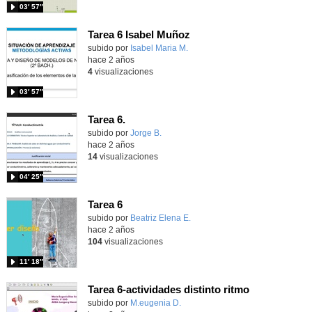
03′ 57″
Tarea 6 Isabel Muñoz
Contenido educativo.
subido por
Isabel Maria M.
-
hace 2 años
4
visualizaciones
03′ 57″
Tarea 6.
Contenido educativo.
subido por
Jorge B.
-
hace 2 años
14
visualizaciones
04′ 25″
Tarea 6
Contenido educativo.
subido por
Beatriz Elena E.
-
hace 2 años
104
visualizaciones
11′ 18″
Tarea 6-actividades distinto ritmo
Contenido educativo.
subido por
M.eugenia D.
-