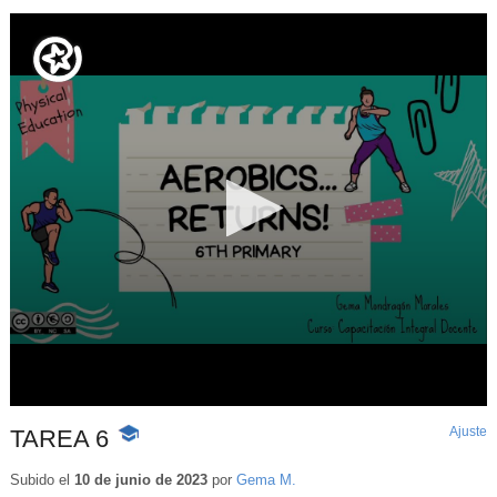
Ajuste
d
TAREA 6
-
p
Contenido
educativo
Subido el
10 de junio de 2023
por
Gema M.