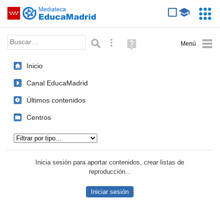
Mediateca de EducaMadrid
Saltar navegación
Servic
Educa
Palabra o frase:
Búsqueda avanzada
Ayuda
(en
ventana
Inicio
nueva)
Canal EducaMadrid
Últimos contenidos
Centros
Tipo de contenido:
Inicia sesión para aportar contenidos, crear listas de
reproducción...
Iniciar sesión