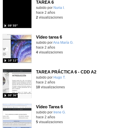
TAREA 6
Contenido educativo.
subido por
Nuria I.
-
hace 2 años
2
visualizaciones
09′ 55″
Vídeo tarea 6
Contenido educativo.
subido por
Ana María G.
-
hace 2 años
4
visualizaciones
10′ 11″
TAREA PRÁCTICA 6 - CDD A2
Contenido educativo.
subido por
Hugo T.
-
hace 2 años
10
visualizaciones
00′ 36″
Vídeo Tarea 6
Contenido educativo.
subido por
Irene G.
-
hace 2 años
5
visualizaciones