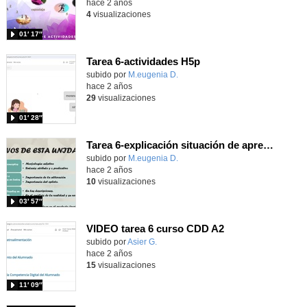
hace 2 años
4
visualizaciones
01′ 17″
Tarea 6-actividades H5p
Contenido educativo.
subido por
M.eugenia D.
-
hace 2 años
29
visualizaciones
01′ 28″
Tarea 6-explicación situación de aprendizaje
Contenido educativo.
subido por
M.eugenia D.
-
hace 2 años
10
visualizaciones
03′ 57″
VIDEO tarea 6 curso CDD A2
Contenido educativo.
subido por
Asier G.
-
hace 2 años
15
visualizaciones
11′ 09″