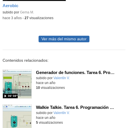
Aerobic
Contenido educativo.
subido por
Gema M.
-
hace 3 años
-
27
visualizaciones
Ver más del mismo autor
Contenidos relacionados:
Generador de funciones. Tarea 6. Programación del display LCD.
Contenido educativo.
subido por
Valentín V.
-
hace un año
10
visualizaciones
06′ 08″
Walkie Talkie. Tarea 6. Programación del pulsador PTT
Contenido educativo.
subido por
Valentín V.
-
hace un año
5
visualizaciones