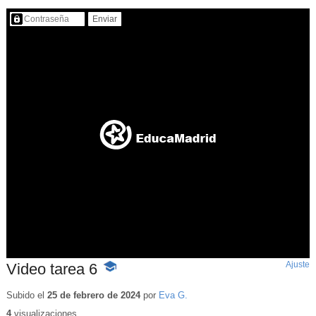
Contenido protegido…
Ajuste
d
Video tarea 6
-
p
Contenido
educativo
Subido el
25 de febrero de 2024
por
Eva G.
4
visualizaciones