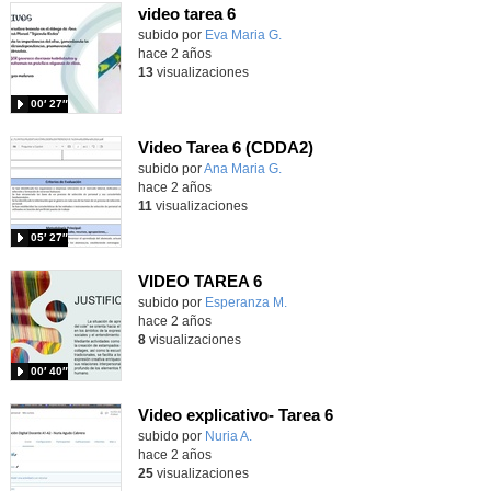
video tarea 6
Contenido educativo.
subido por
Eva Maria G.
-
hace 2 años
13
visualizaciones
00′ 27″
Video Tarea 6 (CDDA2)
Contenido educativo.
subido por
Ana Maria G.
-
hace 2 años
11
visualizaciones
05′ 27″
VIDEO TAREA 6
Contenido educativo.
subido por
Esperanza M.
-
hace 2 años
8
visualizaciones
00′ 40″
Video explicativo- Tarea 6
Contenido educativo.
subido por
Nuria A.
-
hace 2 años
25
visualizaciones