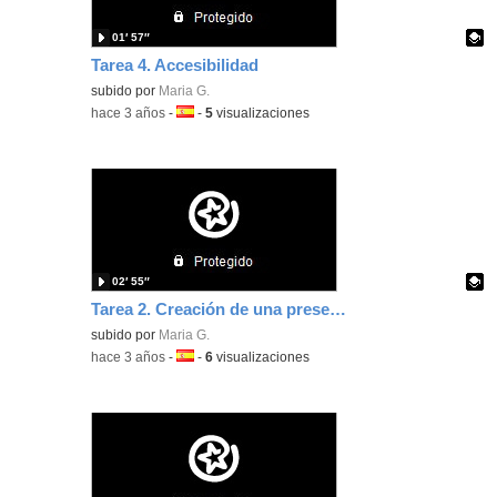
01′ 57″
Tarea 4. Accesibilidad
Contenido educativo.
subido por
Maria G.
-
hace 3 años
-
Idioma:
-
5
visualizaciones
02′ 55″
Tarea 2. Creación de una presentación con Canva
Contenido educativo.
subido por
Maria G.
-
hace 3 años
-
Idioma:
-
6
visualizaciones