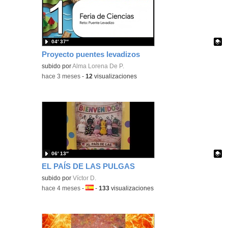
04′ 37″
Proyecto puentes levadizos
Contenido educativo.
subido por
Alma Lorena De P.
-
hace 3 meses
-
12
visualizaciones
06′ 13″
EL PAÍS DE LAS PULGAS
Contenido educativo.
subido por
Víctor D.
-
hace 4 meses
-
Idioma:
-
133
visualizaciones