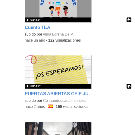
04′ 51″
Cuento TEA
Contenido educativo.
subido por
Alma Lorena De P.
-
hace un año
-
122
visualizaciones
00′ 41″
PUERTAS ABIERTAS CEIP JUAN OCAÑA 2024
Contenido educativo.
subido por
Cp juandeocana mostoles
-
hace 2 años
-
Idioma:
-
150
visualizaciones