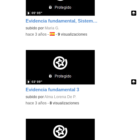
05′ 05″
Evidencia fundamental, Sistema de gestión de aprendizaje
Contenido educativo.
subido por
Maria G.
-
hace 3 años
-
Idioma:
-
9
visualizaciones
03′ 09″
Evidencia fundamental 3
Contenido educativo.
subido por
Alma Lorena De P.
-
hace 3 años
-
8
visualizaciones