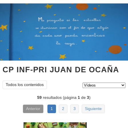
CP INF-PRI JUAN DE OCAÑA
ví
Tipo de contenido:
Todos los contenidos
59
resultados (página
1
de
3
)
Anterior
1
2
3
Siguiente