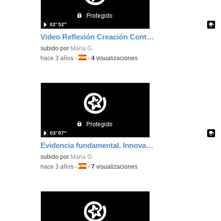
02′ 52″
Video Reflexión Creación Contenidos Digitales
Contenido educativo.
subido por
Maria G.
-
hace 3 años
-
Idioma:
-
4
visualizaciones
03′ 07″
Evidencia fundamental, Innovación metodológica
Contenido educativo.
subido por
Maria G.
-
hace 3 años
-
Idioma:
-
7
visualizaciones