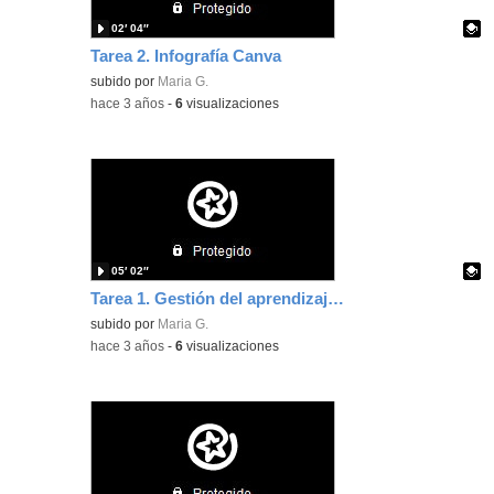
02′ 04″
Tarea 2. Infografía Canva
Contenido educativo.
subido por
Maria G.
-
hace 3 años
-
6
visualizaciones
05′ 02″
Tarea 1. Gestión del aprendizaje LMS
Contenido educativo.
subido por
Maria G.
-
hace 3 años
-
6
visualizaciones