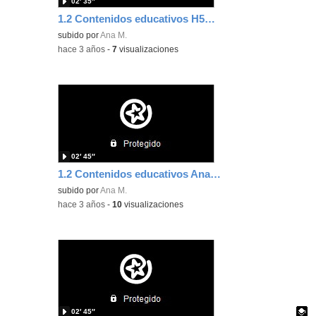
02′ 35″
1.2 Contenidos educativos H5P Ana Maroto
subido por
Ana M.
-
hace 3 años
-
7
visualizaciones
02′ 45″
1.2 Contenidos educativos Ana Maroto Genially
subido por
Ana M.
-
hace 3 años
-
10
visualizaciones
02′ 45″