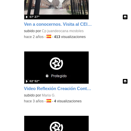
07′ 27″
Ven a conocernos. Visita al CEIP Juan Ocaña.
Contenido educativo.
subido por
Cp juandeocana mostoles
-
hace 2 años
-
Idioma:
-
413
visualizaciones
02′ 52″
Video Reflexión Creación Contenido Digital
Contenido educativo.
subido por
Maria G.
-
hace 3 años
-
Idioma:
-
4
visualizaciones