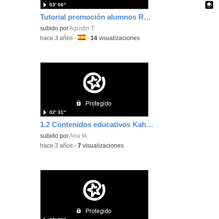
03′ 06″
Tutorial promoción alumnos Raíces
Contenido educativo.
subido por
Agustin T.
-
hace 3 años
-
Idioma:
-
14
visualizaciones
02′ 31″
1.2 Contenidos educativos Kahoot Ana Maroto
subido por
Ana M.
-
hace 3 años
-
7
visualizaciones