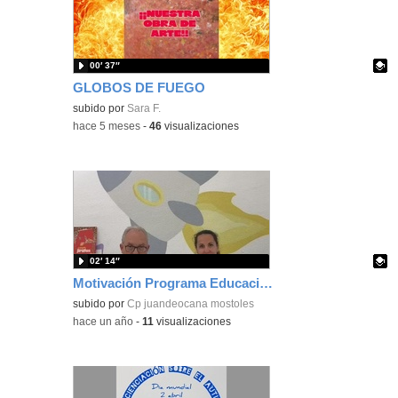
00′ 37″
GLOBOS DE FUEGO
Contenido educativo.
subido por
Sara F.
-
hace 5 meses
-
46
visualizaciones
02′ 14″
Motivación Programa Educación Responsable
Contenido educativo.
subido por
Cp juandeocana mostoles
-
hace un año
-
11
visualizaciones