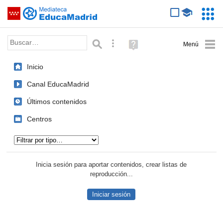
Mediateca de EducaMadrid
Saltar navegación
Servic
Educa
Palabra o frase:
Búsqueda avanzada
Ayuda
(en
ventana
Inicio
nueva)
Canal EducaMadrid
Últimos contenidos
Centros
Tipo de contenido:
Inicia sesión para aportar contenidos, crear listas de
reproducción...
Iniciar sesión