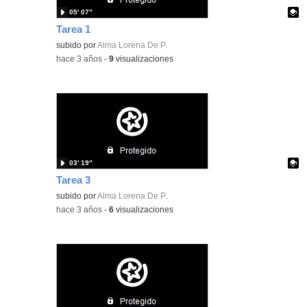
05′ 07″
Tarea 1
Contenido educativo.
subido por
Alma Lorena De P.
-
hace 3 años
-
9
visualizaciones
03′ 19″
Tarea 3
Contenido educativo.
subido por
Alma Lorena De P.
-
hace 3 años
-
6
visualizaciones