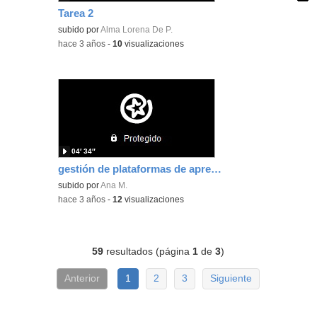
Tarea 2
Contenido educativo.
subido por
Alma Lorena De P.
-
hace 3 años
-
10
visualizaciones
04′ 34″
gestión de plataformas de aprendizaje y evaluación Aula Virtual Ana Maroto Robles
subido por
Ana M.
-
hace 3 años
-
12
visualizaciones
59
resultados (página
1
de
3
)
Anterior
1
2
3
Siguiente