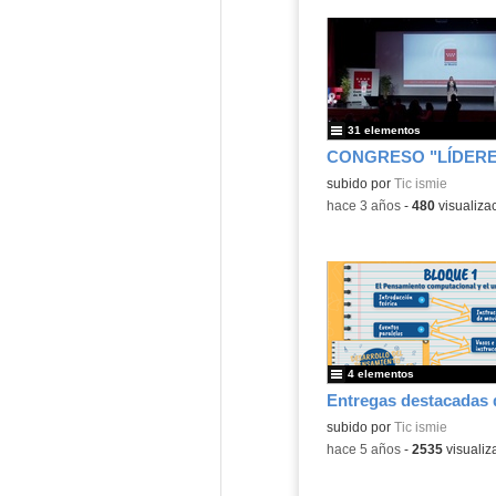
31 elementos
Contenido educativo.
subido por
Tic ismie
-
hace 3 años
-
480
visualiza
4 elementos
Contenido educativo.
subido por
Tic ismie
-
hace 5 años
-
2535
visualiz