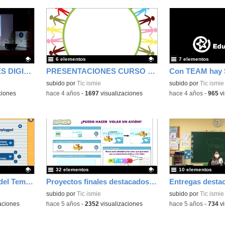
6 elementos
7 elementos
CONGRESO "LÍDERES DIGITALES"
PRESENTACIONES CURSO COORDINADOR DE BIENESTAR
Con TEAM hay
Contenido educativo.
subido por
Tic ismie
Contenido educativo
subido por
Tic ismie
ciones
-
hace 4 años
-
1697
visualizaciones
-
hace 4 años
-
965
vi
32 elementos
10 elementos
Entregas destacadas del Tema 1 Actividades de programación desenchufadas. Pensamiento computacional en E. Primaria 2ªEd
Proyectos finales destacados. Del unplugged a Scratch 3.0 (curso en línea)
Contenido educativo.
subido por
Tic ismie
Contenido educativo
subido por
Tic ismie
aciones
-
hace 5 años
-
2352
visualizaciones
-
hace 5 años
-
734
vi