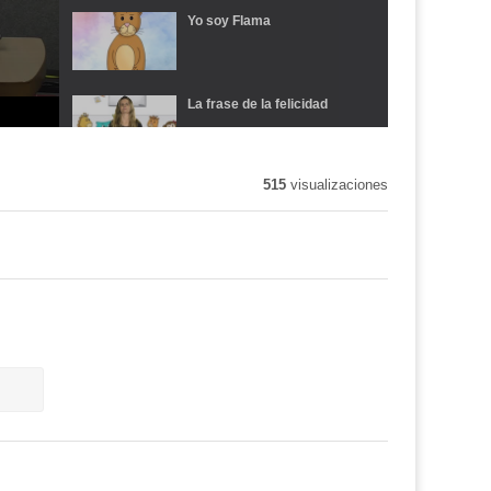
Yo soy Flama
La frase de la felicidad
515
visualizaciones
Y tú como te expresas
Educar para ser
Educar para Ser. Tema 2.1
Educar para Ser. Tema 2.2