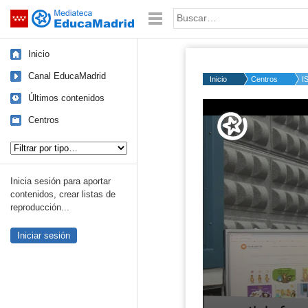
Mediateca de EducaMadrid
Saltar navegación
Palabra o frase:
Inicio
Canal EducaMadrid
Inicio
Centros
I
Últimos contenidos
Centros
Tipo de contenido:
Inicia sesión para aportar
contenidos, crear listas de
reproducción...
Iniciar sesión