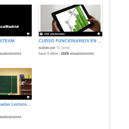
Educar para Ser. Tema 2.3
Educar para Ser. 2º Primaria
190 elementos
 STEAM
CURSO FUNCIONARIOS EN PRÁCTICAS 22
.
Contenido educativo.
subido por
Tic ismie
Educar para Ser. Sesión con
sualizaciones
-
hace 5 años
-
1026
visualizaciones
familias
Educar para Ser 3º Primaria
Entregas destacadas Lectura compartida (C36)
.
sualizaciones