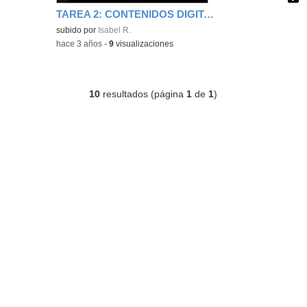
TAREA 2: CONTENIDOS DIGITALES "INFOGRAFÍA"
Contenido educativo.
subido por
Isabel R.
-
hace 3 años
-
9
visualizaciones
10
resultados (página
1
de
1
)