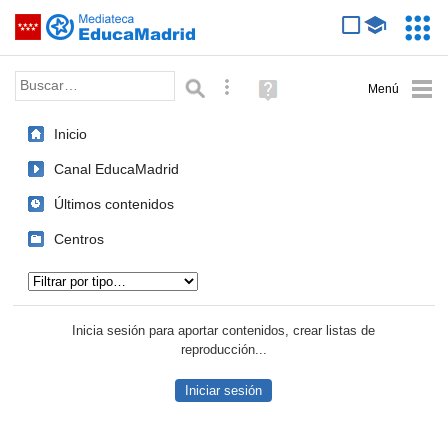
Mediateca de EducaMadrid
Saltar navegación
Servic
Educa
Palabra o frase:
Búsqueda avanzada
Ayuda
(en
ventana
Inicio
nueva)
Canal EducaMadrid
Últimos contenidos
Centros
Tipo de contenido:
Inicia sesión para aportar contenidos, crear listas de
reproducción...
Iniciar sesión