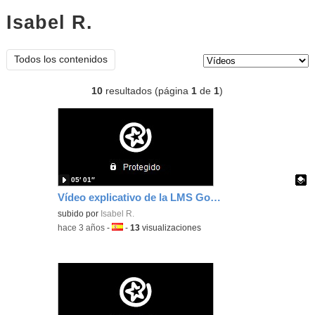
Isabel R.
vídeos
Tipo de contenido:
Todos los contenidos
10
resultados (página
1
de
1
)
05′ 01″
Vídeo explicativo de la LMS Google Classroom (Definitivo)
Contenido educativo.
subido por
Isabel R.
-
hace 3 años
-
Idioma:
-
13
visualizaciones