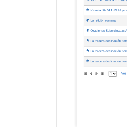
LATÍN 1º DE BACHILLERATO
Revista SALVE! nº4 Muje
La religión romana
Oraciones Subordinadas A
La tercera declinación: te
La tercera declinación: te
La tercera declinación: t
Ver