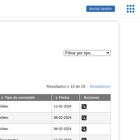
Servic
Iniciar sesión
Educa
Resultados
1
-
10
de
28
Restablecer
Tipo de contenido
Fecha
Acciones
Vídeo
NaN11-02-2024
11-02-2024
Ver
Vídeo
NaN08-02-2024
08-02-2024
Ver
Vídeo
NaN08-02-2024
08-02-2024
Ver