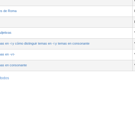
res de Roma
djetivas
mas en -i y cómo distinguir temas en -i y temas en consonante
mas en -ντ-
emas en consonante
 todos