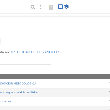
Búsqueda avanzada
Ayuda
(en
ventana
nueva)
Tipo de contenido:
nte en:
IES CIUDAD DE LOS ANGELES
a INNOVACIÓN METODOLÓGICA
ulum magnum matricis de Mérida
ta - Venus