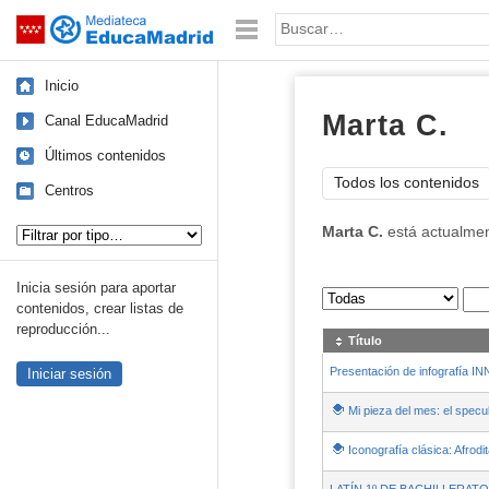
Mediateca de EducaMadrid
Saltar navegación
Palabra o frase:
Inicio
Marta C.
Canal EducaMadrid
Últimos contenidos
Todos los contenidos
Centros
Tipo de contenido:
Marta C.
está actualme
Inicia sesión para aportar
Sus archivos
:
contenidos, crear listas de
reproducción...
Título
Presentación de infografí
Iniciar sesión
Mi pieza del mes: el spec
Iconografía clásica: Afrodi