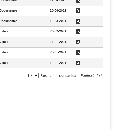
Documentos
NaN17-04-2023
17-04-2023
Ver
Documentos
NaN16-06-2022
16-06-2022
Ver
Documentos
NaN15-03-2021
15-03-2021
Ver
Vídeo
NaN26-02-2021
26-02-2021
Ver
Vídeo
NaN21-01-2021
21-01-2021
Ver
Vídeo
NaN20-01-2021
20-01-2021
Ver
Vídeo
NaN19-01-2021
19-01-2021
Ver
Resultados por página
Página
1
de
3