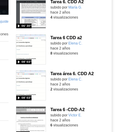
Tarea 6. CDD A2
Contenido educativo.
subido por
María G.
-
hace 2 años
4
visualizaciones
Ajuste
de
06′ 30″
pantalla
iones
Tarea 6 CDD a2
Contenido educativo.
subido por
Elena C.
-
hace 2 años
8
visualizaciones
08′ 03″
Tarea área 6. CDD A2
Contenido educativo.
subido por
Elena C.
-
hace 2 años
2
visualizaciones
08′ 03″
Tarea 6 -CDD-A2
subido por
Victor E.
-
hace 2 años
6
visualizaciones