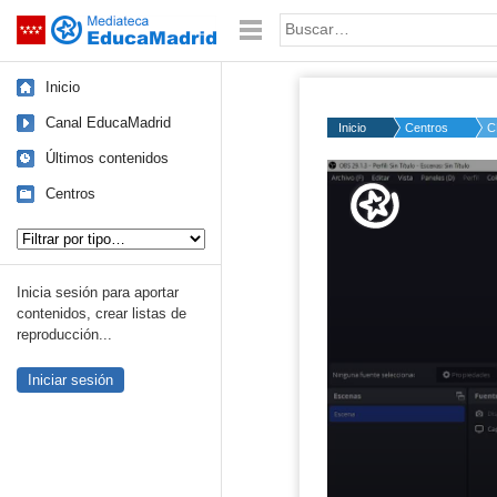
Mediateca de EducaMadrid
Saltar navegación
Palabra o frase:
Inicio
Canal EducaMadrid
Inicio
Centros
C
Últimos contenidos
Volume
50%
Centros
Tipo de contenido:
Inicia sesión para aportar
contenidos, crear listas de
reproducción...
Iniciar sesión