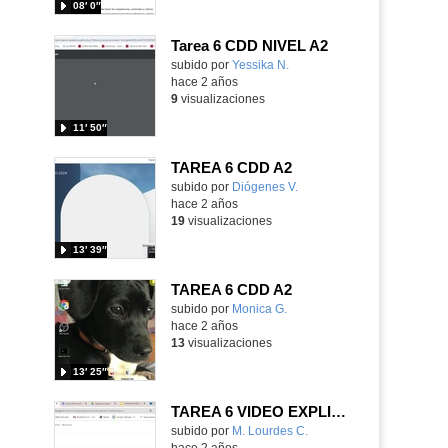
08′ 0″
Tarea 6 CDD NIVEL A2
Contenido educativo.
subido por
Yessika N.
-
hace 2 años
9
visualizaciones
11′ 50″
TAREA 6 CDD A2
Contenido educativo.
subido por
Diógenes V.
-
hace 2 años
19
visualizaciones
13′ 39″
TAREA 6 CDD A2
Contenido educativo.
subido por
Monica G.
-
hace 2 años
13
visualizaciones
13′ 25″
TAREA 6 VIDEO EXPLICATIVO TAREA 3 4 5 CDD A2 ENER 24
Contenido educativo.
subido por
M. Lourdes C.
-
hace 2 años