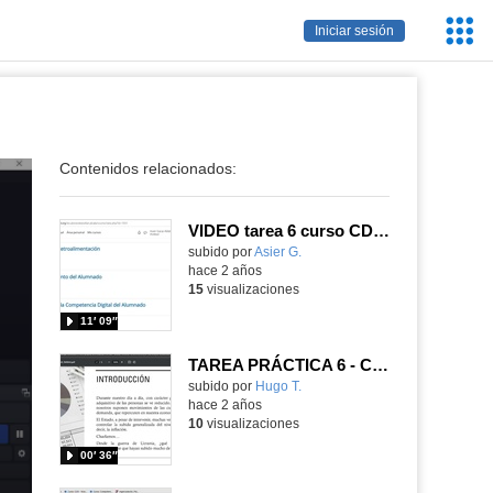
Servic
Iniciar sesión
Educa
Contenidos relacionados:
VIDEO tarea 6 curso CDD A2
Contenido educativo.
subido por
Asier G.
-
hace 2 años
15
visualizaciones
11′ 09″
TAREA PRÁCTICA 6 - CDD A2
Contenido educativo.
subido por
Hugo T.
-
hace 2 años
10
visualizaciones
00′ 36″