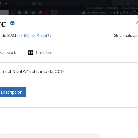
DD
-
Contenido
educativo
 de 2023
por
Miguel Angel O.
26
visualizac
Facebook
Embeber
y 5 del Nivel A2 del curso de CCD
ranscripción