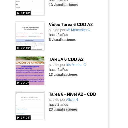
13
visualizaciones
04′ 43″
Vídeo Tarea 6 CDD A2
Contenido educativo.
subido por
Mª Mercedes G.
-
hace 2 años
8
visualizaciones
09′ 19″
TAREA 6 CDD A2
subido por
Iris Marina C.
-
hace 2 años
13
visualizaciones
00′ 0″
Tarea 6 - Nivel A2 - CDD
Contenido educativo.
subido por
Alicia N.
-
hace 2 años
23
visualizaciones
07′ 04″