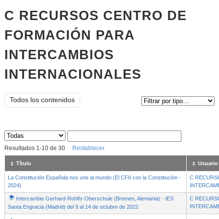
C RECURSOS CENTRO DE
FORMACIÓN PARA
INTERCAMBIOS
INTERNACIONALES
Tipo de contenido:
Todos los contenidos
Sus archivos
:
Resultados
1
-
10
de
30
Restablecer
Título
Usuario
La Constitución Española nos une al mundo (El CFII con la Constitución -
C RECURS
2024)
INTERCAM
Intercambio Gerhard-Rohlfs-Oberschule (Bremen, Alemania) - IES
C RECURS
INTERCAM
Santa Engracia (Madrid) del 9 al 14 de octubre de 2022