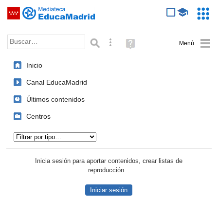
Mediateca de EducaMadrid
Saltar navegación
Servic
Educa
Palabra o frase:
Búsqueda avanzada
Ayuda
(en
ventana
Inicio
nueva)
Canal EducaMadrid
Últimos contenidos
Centros
Tipo de contenido:
Inicia sesión para aportar contenidos, crear listas de
reproducción...
Iniciar sesión