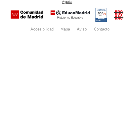
Ayuda
(en ventana nueva)
Certificación
Buzón
de
anónim
conformidad
del Pla
con el
Regiona
Esquema
contra l
Nacional de
Accesibilidad
Mapa
web
Aviso
legal
Contacto
Drogas 
Seguridad
la
(categoría
Comunid
MEDIA). El
de Madr
documento
se abrirá en
ventana
nueva.