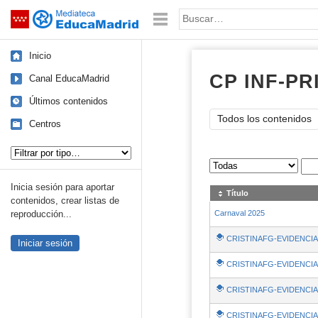
Mediateca de EducaMadrid
Saltar navegación
Palabra o frase:
Inicio
CP INF-PR
Canal EducaMadrid
Últimos contenidos
Todos los contenidos
Centros
Tipo de contenido:
Sus archivos
:
Inicia sesión para aportar
Título
contenidos, crear listas de
Carnaval 2025
reproducción...
CRISTINAFG-EVIDENCIA
Iniciar sesión
CRISTINAFG-EVIDENCIA
CRISTINAFG-EVIDENCIA
CRISTINAFG-EVIDENCIA