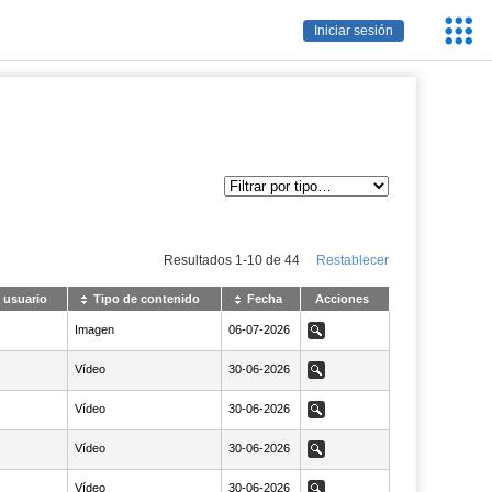
Servic
Iniciar sesión
Educa
Resultados
1
-
10
de
44
Restablecer
 usuario
Tipo de contenido
Fecha
Acciones
Imagen
NaN06-07-2026
06-07-2026
Ver
Vídeo
NaN30-06-2026
30-06-2026
Ver
Vídeo
NaN30-06-2026
30-06-2026
Ver
Vídeo
NaN30-06-2026
30-06-2026
Ver
Vídeo
NaN30-06-2026
30-06-2026
Ver