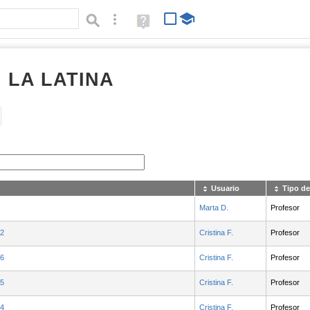
Búsqueda avanzada
Ayuda
(en
ventana
nueva)
I LA LATINA
Tipo de contenido:
Usuario
Tipo de
Marta D.
Profesor
2
Cristina F.
Profesor
6
Cristina F.
Profesor
5
Cristina F.
Profesor
4
Cristina F.
Profesor