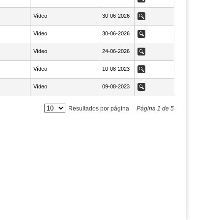
Vídeo
NaN30-06-2026
30-06-2026
Ver
Vídeo
NaN30-06-2026
30-06-2026
Ver
Vídeo
NaN24-06-2026
24-06-2026
Ver
Vídeo
NaN10-08-2023
10-08-2023
Ver
Vídeo
NaN09-08-2023
09-08-2023
Ver
Resultados por página
Página
1
de
5