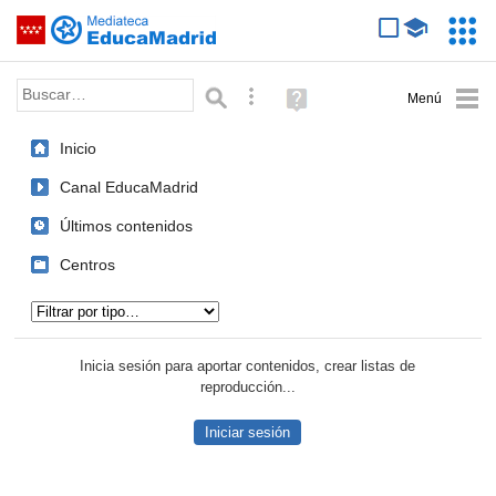
Mediateca de EducaMadrid
Saltar navegación
Servic
Educa
Palabra o frase:
Búsqueda avanzada
Ayuda
(en
ventana
Inicio
nueva)
Canal EducaMadrid
Últimos contenidos
Centros
Tipo de contenido:
Inicia sesión para aportar contenidos, crear listas de
reproducción...
Iniciar sesión