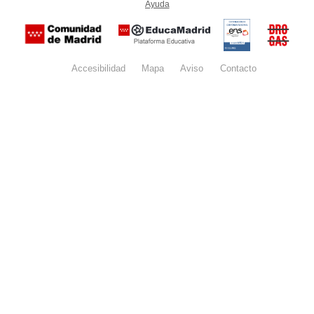
Ayuda
(en ventana nueva)
Certificación
Buzón
de
anónim
conformidad
del Pla
con el
Regiona
Esquema
contra l
Nacional de
Accesibilidad
Mapa
web
Aviso
legal
Contacto
Drogas 
Seguridad
la
(categoría
Comunid
MEDIA). El
de Madr
documento
se abrirá en
ventana
nueva.