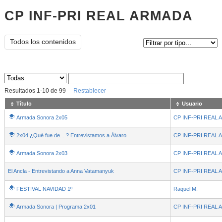
CP INF-PRI REAL ARMADA
Tipo de contenido:
Todos los contenidos
Sus archivos
:
Resultados
1
-
10
de
99
Restablecer
Título
Usuario
Armada Sonora 2x05
CP INF-PRI REAL
2x04 ¿Qué fue de... ? Entrevistamos a Álvaro
CP INF-PRI REAL
Armada Sonora 2x03
CP INF-PRI REAL
El Ancla - Entrevistando a Anna Vatamanyuk
CP INF-PRI REAL
FESTIVAL NAVIDAD 1º
Raquel M.
Armada Sonora | Programa 2x01
CP INF-PRI REAL