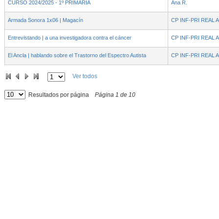
CURSO 2024/2025 - 1º PRIMARIA
Ana R.
Armada Sonora 1x06 | Magacín
CP INF-PRI REAL
Entrevistando | a una investigadora contra el cáncer
CP INF-PRI REAL
El Ancla | hablando sobre el Trastorno del Espectro Autista
CP INF-PRI REAL
Ver todos
Resultados por página
Página
1
de
10